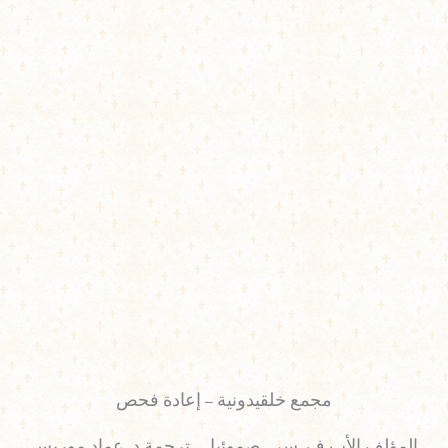
مجمع خلقيدونية – إعادة فحص
المؤلف الأب فِ. سي. صموئيل , ترجمة د. عماد موريس