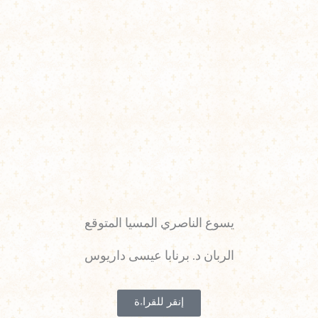
يسوع الناصري المسيا المتوقع
الربان د. برنابا عيسى داريوس
إنقر للقراءة