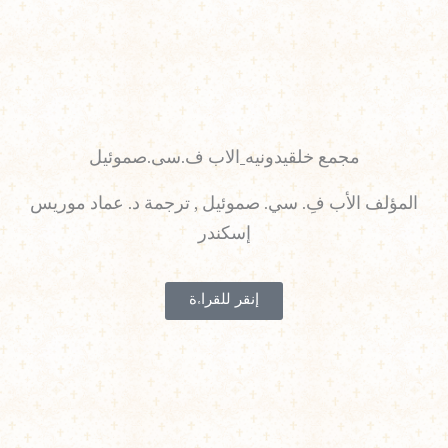
مجمع خلقيدونيه_الاب ف.سى.صموئيل
المؤلف الأب فِ. سي. صموئيل , ترجمة د. عماد موريس
إسكندر
إنقر للقراءة