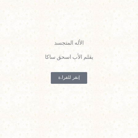
الأله المتجسد
بقلم الأب اسحق ساكا
إنقر للقراءة