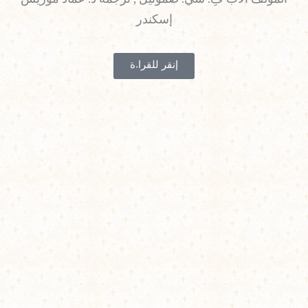
إسكندر
إنقر للقراءة