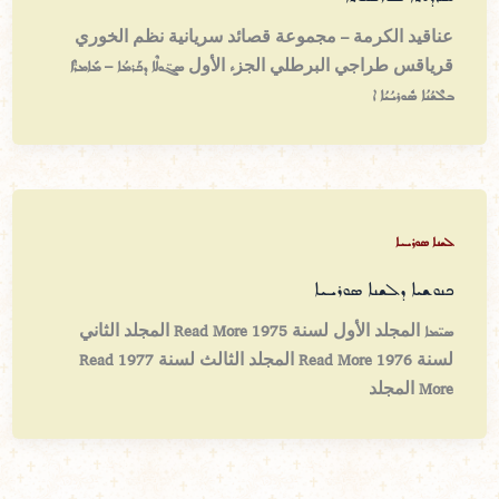
عناقيد الكرمة – مجموعة قصائد سريانية نظم الخوري
قرياقس طراجي البرطلي الجزء الأول ܣܓ̈ܘܠܶܐ ܕܟܰܪܡܳܐ – ܡܺܐܡܖ̈ܶܐ
ܒܠܶܫܳܢܳܐ ܣܽܘܪܝܳܝܳܐ ܐ
ܠܫܢܐ ܣܘܪܝܝܐ
ܟܢܘܫܝܐ ܕܠܫܢܐ ܣܘܪܝܝܐ
ܣܝ̈ܡܐ المجلد الأول لسنة 1975 Read More المجلد الثاني
لسنة 1976 Read More المجلد الثالث لسنة 1977 Read
More المجلد