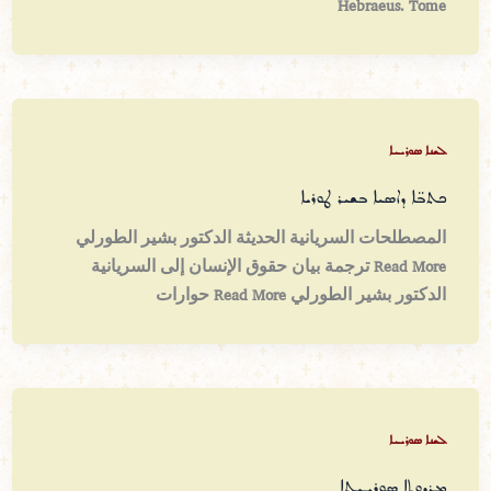
Hebraeus. Tome
ܠܫܢܐ ܣܘܪܝܝܐ
ܟܬܒ̈ܐ ܕܐܣܝܐ ܒܫܝܪ ܛܘܪܝܐ
المصطلحات السريانية الحديثة الدكتور بشير الطورلي
Read More ترجمة بيان حقوق الإنسان إلى السريانية
الدكتور بشير الطورلي Read More حوارات
ܠܫܢܐ ܣܘܪܝܝܐ
ܡܪܕܘܬܐ ܣܘܪܝܝܬܐ