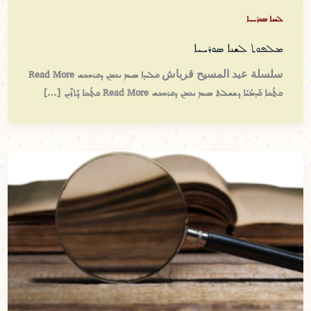
ܠܫܢܐ ܣܘܪܝܝܐ
ܡܠܦܘܬ ܠܫܢܐ ܣܘܪܝܝܐ
سلسلة عبد المسيح قرباش ܩܠܝܕܐ ܣܝܡ ܢܥܡܢ ܕܩܪܗܒܫ Read More
ܟ‍ܬ̥ܳܒܐ ܩܰܕܡܳܝܳܐ ܕܫܫܠܬ ܣܝܡ ܢܥܡܢ ܕܩܪܗܒܫ Read More ܟ‍ܬ̥ܳܒܐ ܕܰܬܪܶܝܢ […]