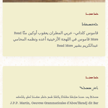
ܠܫܢܐ ܣܘܪܝܝܐ
ܠܗܟܣܝܩܘ̈ܢܐ
قاموس كلداني– عربي المطران يعقوب أوكين منّا Read
More قاموس في اللهجة الأزخينية أعده ونظمه المحامي
عبدالكريم بشير Read More
ܠܫܢܐ ܣܘܪܝܝܐ
ܬܘܪܨ ܡܡܠܠ
ܡܥܠܬܐ ܕܒܪ ܥܒܪܝܐ ܡܕܰܪܫܳܢܳܐ ܒܩܳܢܽܘ̈ܢܶܐ ܕܠܶܫܳܢܳܐ ܣܺܝܡ ܠܥܒܶܕ ܡܫܺܝܚܳܐ ܢܶܥܡܳܢ ܕܩܰܪܰܗܒܰܫ
J.P.P. Martin, Oeuvres Grammaticales d’Abou’lfaradj dit Bar