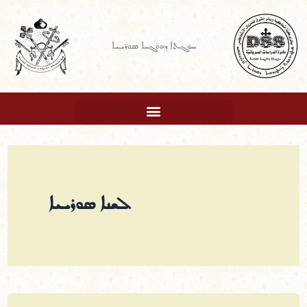
Ski
t
ܚܘܓܬܐ ܕܗܘ̈ܓܝܐ ܣܘܪ̈ܝܝܐ
conten
ܠܫܢܐ ܣܘܪܝܝܐ