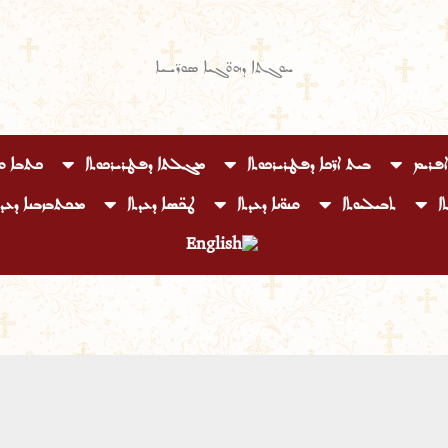
ܚܘܓܬܐ ܕܗܘ̈ܓܝܐ ܣܘܪ̈ܝܝܐ
ܐܦܪܝܡ
ܒܝܬ ܐܪ̈ܟܐ ܕܦܛܪܝܪܟܘܬܐ
ܡܓܠܬܐ ܕܦܛܪܝܪܟܘܬܐ
ܟܬܒܐ ܩܕ
ܐ
ܬܒܝܠܝܘܬܐ
ܩܢܘ̈ܢܐ ܕܥܕܬܐ
ܛܟ̈ܣܐ ܕܥܕܬܐ
ܡܟܬܒܙܒܢܐ ܕܥܕܬ