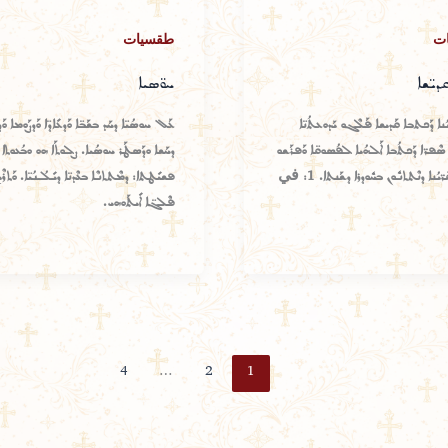
ت
طقسيات
ܩܕܝ̈ܫܐ
ܚܘ̈ܣܝܐ
ܢܐ ܕܰܟܬܒܐ ܩܰܕܝܫܐ ܦܰܠܶܓܘ ܝܰܕܘܥܬܳܢ̈ܐ
ܥܰܠ ܚܘܣܳܝ̈ܐ ܕܚܰܕ ܒܫܰܒ̈ܐ ܘܰܕܥܺܐܕ̈ܐ ܘܰܕܨܰܘܡܐ ܘ
ܐ ܣܶܦܪ̈ܐ ܕܰܟܬܳܒܐ ܐܰܠܗܳܝܐ ܠܦܳܣܘܩ̈ܐ ܘܰܦܪܰܫܘ
ܕܚܰܫܐ ܘܕܰܣܛܰܪ ܚܘܣܳܝܐ. ܨܠܘܬܰܐ ܗܘ ܘܒܳܥܘܬܐ
ܡܶܢܗܽܘܢ ܩܶܪ̈ܝܳܢܐ ܕܢܶܬܬܢܽܘܢ ܒܚܽܘܕܪܐ ܕܫܰܢܬܐ. 1: في
ܦܫܝܺܛܬܐ: ܕܡܶܬܬܢܶܐ ܒܥܶܕܢ̈ܐ ܕܝܺܠܳܢܳܝ̈ܐ. ܘܰܬܪܶܝ
ܦܶܠܓ̈ܐ ܐܺܝܬܰܘܗܝ.
4
…
2
1