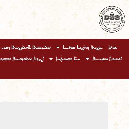
Ski
t
conten
ܫܘܪܝܐ
ܚܘܓܬܐ ܕܗܘ̈ܓܝܐ ܣܘܪ̈ܝܝܐ
ܩܠܝܪܝܩܝܬܐ ܬܐܘܠܘܓܝܬܐ ܕܡܪܝ 
ܐܘܡܢܘܬܐ ܣܘܪܝܝܬܐ
ܚܝ̈ܐ ܟ̣ܪ̈ܝܣܛܝܢܐ
ܐܓܪ̈ܬܐ ܡܬܟܪ̈ܟܢܝܬܐ ܘܟܪ̈ܘܙܘܬ