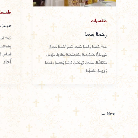
طقسيا
طقسيات
ܩܪ̈ܝܢܐ 
ܨܠܘ̈ܬܐ ܕܟܗܢܐ
ܥܰܠ ܩܶܪܝܳ
ܕܣܽܘܪ̈ܝܳܝ
ܥܠ ܒܳܥܘ̈ܬܐ ܕܟܳܗܢ̈ܐ ܣܳܡܘ ܐܢܳܫܝ̈ܢ ܐܰܒܳܗ̈ܬܐ ܒܳܥܘ̈ܬܐ
ܣܰܓܝ̈ܐܬܳܐ ܠܒܘܽܪܟܬܐ ܕܡܶܐܟܘܽܠܬܐ ܘܦܺܐܪ̈ܐ. ܘܙܰܪ̈ܥܐ.
آحاد
ܘܥܰܠ̈ܠܳܬܐ. ܘܒ̈ܬܐ. ܘܰܛܠܳܝ̈ܐ. ܘܰܙܢܰܝ̈ܐ ܕܰܟܪ̈ܝܗܐ ܘܫܽܘܝܳܢܐ
ܕܰܪ̈ܓܺܝܙܐ. ܘܩܽܘܪܳܒܐ
→
Next