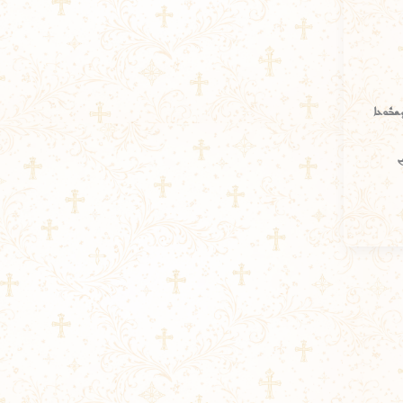
ܰܕܫܒܽܘܥܐ
ܢ