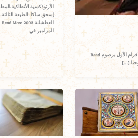
الأرثوذكسية الأنطاكية،المط
إسحق ساكا. الطبعة الثالثة،
العطشانة 2003 Read More
المزامير في
ܟܬܒ̈ܐ التحفة الروحية تأليف المثلث الرحمات البطريرك أفرام الأول برصوم Read