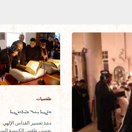
طقسيات
ܗܘ̈ܓܝܐ ܕܥܠ ܠܝܬܘܪܓܝܐ
ܟܬܒ̈ܐ تفسير القداس الإلهي
بحسب طقس الكنيسة السري