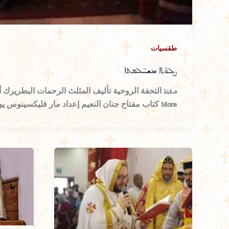
طقسيات
ܨܠܘ̈ܬܐ ܡܫܚ̈ܠܦܬܐ
More كتاب مفتاح جنان النعيم إعداد مار فليكسينوس يوحنا […]