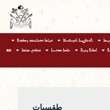
ܝܫܐ
ܬܐܘܠܘܓܝܐ ܬܘܕܝܬܢܝܬܐ
ܩܕܝ̈ܫܐ ܘܩܠܝܪ̈ܝܩܘ ܕܫܡ̈ܗܬܐ
ܐ
ܐܒܗ̈ܬܐ ܕܥܕܬܐ
ܠܫܢܐ ܣܘܪܝܝܐ
ܟܠܗܘܢ ܣܝ̈ܡܐ
طقسيات