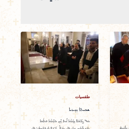
طقسيات
ܫܒܝܬܐ ܕܕܝܪ̈ܝܐ
ܥܠ ܨܠܰܘ̈ܬܐ ܕܕܰܝܪ̈ܳܝܐ ܐܺܝܬ ܕܶܝܢ ܠܕܰܝܪ̈ܳܝܐ ܟܬܳܒܐ
انية
ܕܡܶܫܬܰܡܰܗ ܫܒܺܝܬܐ: ܕܡܳܠܐܶ ܨܠܰܘ̈ܬܐ ܡܶܬܟܰܫܦܳܢܝ̈ܬܐ: