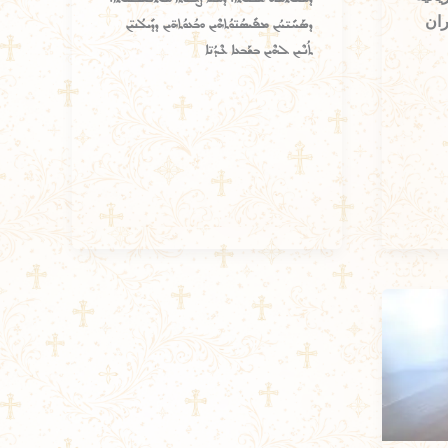
ران
ܕܣܰܚܺܝ̈ܚܳܢ ܡܦܺܝܣܳܢ̈ܘܳܬܗܶܝܢ ܘܒܳܥܘܳܬܗ̈ܝܢ ܕܕܺܝܠܳܢܝ̈ܢ
ܬܳܢܶܝܢ ܠܗܶܝܢ ܒܫܰܒܥܐ ܥܶܕܳܢ̈ܐ