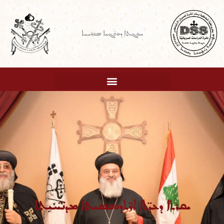
Ski
t
ܚܘܓܬܐ ܕܗܘ̈ܓܝܐ ܣܘܪ̈ܝܝܐ
conten
ܝܩܪܬܐ ܕܥܕ̈ܬܐ ܐܪ̈ܬܕܘܟܣܝܬܐ ܡܕܢ̈ܚܝܬܐ