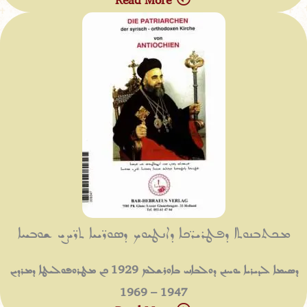
Read More
ܡܟܬܒܢܘܬܐ ܕܦܛܪܝܖ̈ܟܐ ܕܐܢܛܝܘܟ ܕܣܘܖ̈ܝܝܐ ܬܖ̈ܝܨܝ ܫܘܒܚܐ
ܕܣܝܡܐ ܠܕܝܪܝܐ ܝܘܚܢܢ ܕܘܠܒܐܢܝ ܒܐܘܪܫܠܡ 1929 ܟܢ ܡܛܪܘܦܘܠܝܛܐ ܕܡܪܕܝܢ
1947 – 1969