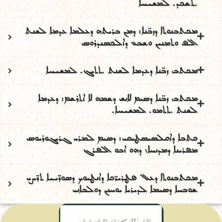
.ܬܫܟܕ. ܠܡܫܝܚܐ
ܡܟܬܒܢܘܬܐ ܕܙܒ̈ܢܐ: ܕܡܢ ܒܪܝܬܗ ܕܥܠܡܐ ܥܕܡܐ ܠܫܢܬ
ܐܠܦ ܘܬܡܢܝܢ ܘܫܒܥ ܕܐܠܟܣܢܕܪܘܣ
ܡܟܬܒ ܙܒ̈ܢܐ ܕܥܕܡܐ ܠܫܢܬ .ܬܬܝܓ. ܠܡܫܝܚܐ
ܡܟܬܒ ܙܒ̈ܢܐ ܕܣܝܡ ܠܐܢܫ ܕܫܡܗ ܠܐ ܐܬܪܫܡ: ܕܥܕܡܐ
ܠܫܢܬ .ܬܬܡܘ. ܠܡܫܝܚܐ.
ܟܬܒܐ ܕܐܩܠܣܝܣܛܝܩܝ: ܕܣܝܡ ܠܡܪܝ ܓܪܝܓܘܪܝܘܣ
ܡܦܪܝܢܐ ܕܡܕܢܚܐ܆ ܕܗܘ ܐܒܘ ܐܠܦܪܓ
ܡܟܬܒܢܘܬܐ ܕܥܠ ܦܛܪܝܪ̈ܟܐ ܕܐܢܛܝܘܟ ܕܣܘܪ̈ܝܝܐ ܬܪ̈ܝܨܝ
ܫܘܒܚܐ ܕܣܝܡܐ ܠܕܝܪܝܐ ܝܘܚܢܢ ܕܘܠܒܐܢܝ