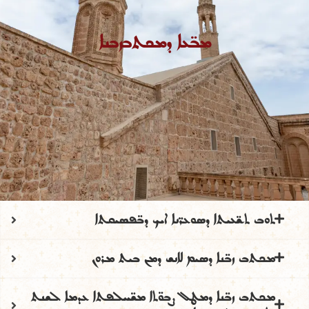
ܡܒ̈ܥܐ ܕܡܟܬܒܙܒܢܐ
ܬܘܒ ܬܫ̈ܥܝܬܐ ܕܣܘܥܪ̈ܢܐ ܐܝܟ ܕܒ̈ܦܣܝܩܬܐ
ܡܟܬܒ ܙܒ̈ܢܐ ܕܣܝܡ ܠܐܢܫ ܕܡܢ ܒܝܬ ܡܪܘܢ
ܡܟܬܒ ܙܒ̈ܢܐ ܕܡܛܠ ܨܒܘ̈ܬܐ ܡܫ̈ܚܠܦܬܐ ܥܕܡܐ ܠܫܢܬ