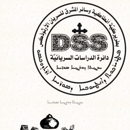
Ski
t
conten
ܚܘܓܬܐ ܕܗܘ̈ܓܝܐ ܣܘܪ̈ܝܝܐ