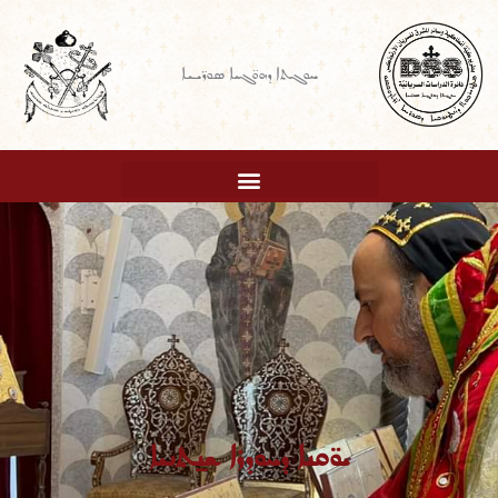
Ski
t
ܚܘܓܬܐ ܕܗܘ̈ܓܝܐ ܣܘܪ̈ܝܝܐ
conten
ܝܘ̈ܩܢܐ ܕܚܘܕܪܐ ܫܢ̱ܬܢܝܐ