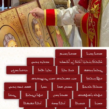
ܣܘܒܪܐ ܕܙܟܪܝܐ
ܣܘܒܪܐ ܕܡܪܝܡ
ܡܶܐܙܰܠܬܳܐ ܕܝܳܠܕܰܬ ܐܰܠܳܗܳܐ ܨܶܝܕ ܐܶܠܺܝܫܒܰܥ
ܡܘܠܕܗ ܕܝܘܚܢܢ
ܓܠܝܢܐ ܕܝܘܣܦ
ܒܝܬ ܝܠܕܐ
ܝܠܕܬ ܐܠܗܐ
ܥܪܘܩܝܐ ܕܡܨܪܝܢ
ܩܛܠܐ ܕܝܠܘ̈ܕܐ
ܡܪܝ ܒܣܝܠܝܘܣ ܘܡܪܝ ܓܪܝܓܘܪܝܘܣ
ܡܥܠܬܐ ܠܗܝܟܠܐ
ܫܡܥܘܢ ܣܒܐ
ܥܡܕܐ
ܦܣܩ ܪܝܫܗ ܕܝܘܚܢܢ
ܩܛܠܗ ܕܐܣܛܦܢܘܣ
ܢܣܝܘܢܐ ܕܡܪܢ
ܩܛܢܐ ܕܓܠܝܠܐ
ܓܪܒܐ
ܡܫܪܝܐ
ܟܢܥܢܝܬܐ
ܐܢܬܬܐ ܕܕܡܗ̇
ܐܢܬܬܐ ܟܦܝܦܬܐ