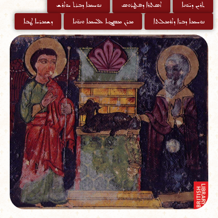
ܬܪܝܢ ܕܝ̈ܘܢܐ
ܐܣܬܪܐ ܕܦܛܪܘܣ
ܢܘܚܡܐ ܕܒܪܬ ܝܘܐܪܫ
ܢܘܚܡܐ ܕܒܪܐ ܕܐܪܡܠܬܐ
ܡܪܢ ܡܣܓܐ ܠܠܚܡܐ ܘܢܘ̈ܢܐ
ܕܫܡܪܝܐ ܛܒܐ