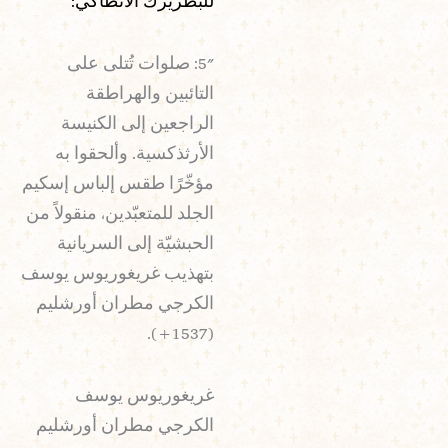
للبطريرك الأنطاكي:
5″: صلوات تُتلى على
التائبين والهراطقة
الراجعين إلى الكنيسة
الأرثذكسية. وألحقوا به
مؤخّرًا طقس إلباس إسكيم
الجلد للمتعبّدين، منقولاً من
الحبشيّة إلى السريانية
بتهذيب غريغوريوس يوسف
الكرجي مطران أورشليم
(1537+).
غريغوريوس يوسف
الكرجي مطران أورشليم