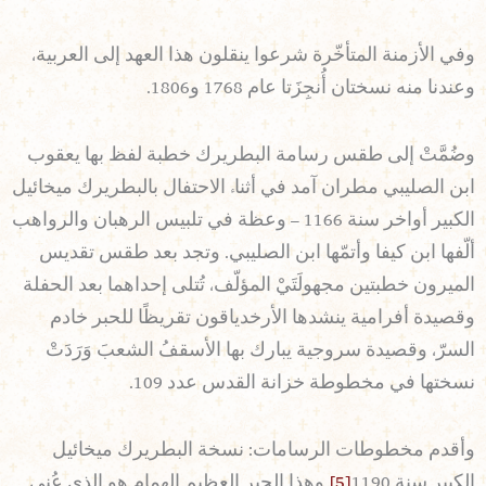
وفي الأزمنة المتأخّرة شرعوا ينقلون هذا العهد إلى العربية،
وعندنا منه نسختان أُنجِزَتا عام 1768 و1806.
وضُمَّتْ إلى طقس رسامة البطريرك خطبة لفظ بها يعقوب
ابن الصليبي مطران آمد في أثناء الاحتفال بالبطريرك ميخائيل
الكبير أواخر سنة 1166 – وعظة في تلبيس الرهبان والرواهب
ألّفها ابن كيفا وأتمّها ابن الصليبي. وتجد بعد طقس تقديس
الميرون خطبتين مجهولَتَيْ المؤلّف، تُتلى إحداهما بعد الحفلة
وقصيدة أفرامية ينشدها الأرخدياقون تقريظًا للحبر خادم
السرّ، وقصيدة سروجية يبارك بها الأسقفُ الشعبَ وَرَدَتْ
نسختها في مخطوطة خزانة القدس عدد 109.
وأقدم مخطوطات الرسامات: نسخة البطريرك ميخائيل
الكبير سنة 1190
[5]
وهذا الحبر العظيم الهمام هو الذي عُني