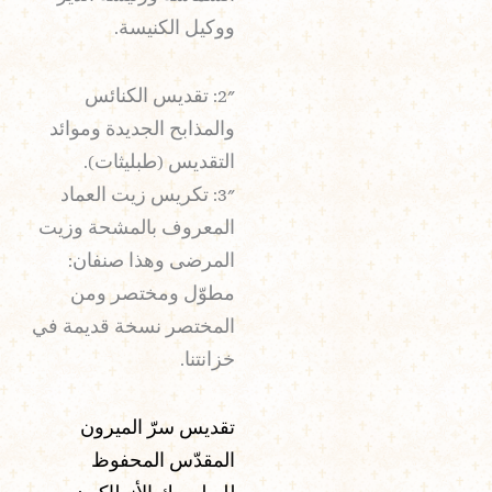
ووكيل الكنيسة.
2″: تقديس الكنائس
والمذابح الجديدة وموائد
التقديس (طبليثات).
3″: تكريس زيت العماد
المعروف بالمشحة وزيت
المرضى وهذا صنفان:
مطوّل ومختصر ومن
المختصر نسخة قديمة في
خزانتنا.
تقديس سرّ الميرون
المقدّس المحفوظ