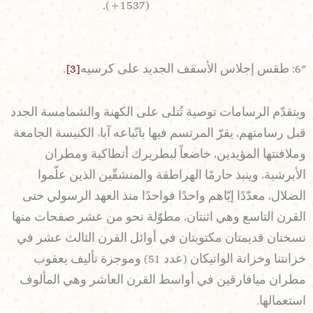
(1537+).
6″: طقس إجلاس الأسقف الجديد على كرسيه
[3]
.
ويتقدّم الرسامات توصية تُتلى على الكهنة والشمامسة الجدد
قبل رسامتهم، يقرّ المرتسم فيها باتّباعه آباء الكنيسة الجامعة
وملافنتها المؤيدين، خاضعاً لبطريرك أنطاكية ومطران
الأبرشية، وينبذ حارمًا الهراطقة والمنشقّين الذين علّموا
الضلال، معدّدًا إيّاهم واحدًا فواحدًا منذ العهد الرسولي حتى
القرن التاسع وهي اثنتان، مطوّلة نحو من عشر صفحات منها
نسختان قديمتان مكتوبتان في أوائل القرن الثالث عشر في
خزانتنا وخزانة الواتيكان (عدد 51) وموجزة تأليف يعقوب
مطران ميافارقين في أواسط القرن العاشر وهي المألوف
استعمالها.