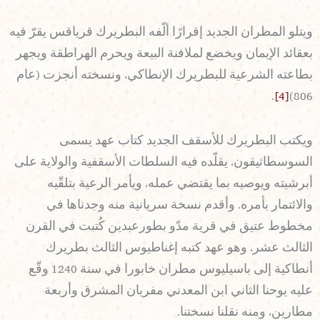
ويتلو المطران الجديد إقرارًا ألّفه البطريرك قرياقس يقرّ فيه
بعقائد الإيمان ويخضع لملافنة البيعة ويحرم الهراطقة ويجهر
بطاعته الشرعية للبطريرك الإنطاكي، ونسخته أنجزت (عام
.
[4]
806)
ويكتب البطريرك للأسقف الجديد كتاب عهد يسمى
السوسطاثيقون، يقلّده فيه السلطات الأسقفية والولاية على
أبرشيته ويوصيه بما يقتضي عمله، ويأمر الرعية بتلقّيه
والائتمار بأمره. وأقدم نسخة سريانية منه وجدناها في
مخطوط عتيق في قرية مدّو بطورعبدين كُتبت في القرن
الثالث عشر، وهو عهد كتبه إغناطيوس الثالث بطريرك
أنطاكية إلى باسيليوس مطران خابورا في سنة 1240 وقّع
عليه يوحنا الثاني ابن المعدني مفريان المشرق وأربعة
مطارين، ومنه نقلنا نسختنا.