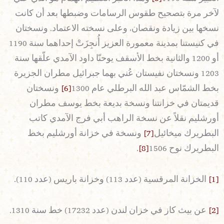
لآخر مرة بتصحيح طقوس الرسامات وضبطها بعد أن كانت
نسخها بين زيادة ونقصان، وعلى نسخته الاعتماد. ونسختان
في كنيستنا بمدينة معمورة العزيز أُنجِزَتْ إحداهما سنة 1190
أو 1200 والثانية بخط الأسقف يوحنّا داود الآمدي علّقها سنة
1203 ونسختان نفيستان عُني بهما جبرائيل مطران الجزيرة
بخط الشمّاس عبد الله البرطلي عام 1300
[6]
ونسختان
قديمتان في خزانتنا ونسخة بديعة بخط يوسف مطران
أورشليم نقلاً عن نسخة الراهب أبي فرج الآمدي كاتب
البطريرك ميخائيل
[7]
ونسخة في خزانة أورشليم بخط
البطريرك نوح 1506
[8]
.
[1]
الخزانة المرقسية (عدد 113) وخزانة باريس (عدد 110).
[2]
عن بيث كاز في خزان لندن (عدد 17232) خط سنة 1310.