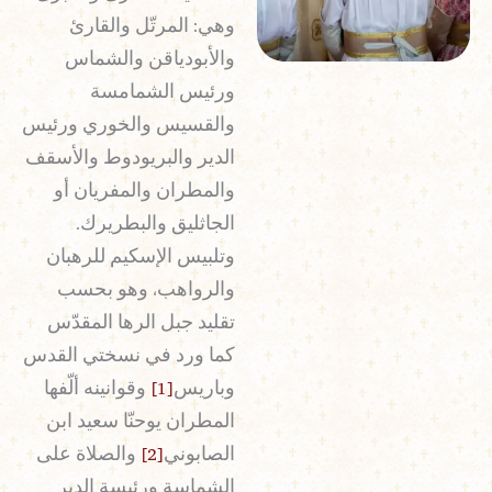
وهي: المرتّل والقارئ
والأبودياقن والشماس
ورئيس الشمامسة
والقسيس والخوري ورئيس
الدير والبريودوط والأسقف
والمطران والمفريان أو
الجاثليق والبطريرك.
وتلبيس الإسكيم للرهبان
والرواهب، وهو بحسب
تقليد جبل الرها المقدّس
كما ورد في نسختي القدس
وباريس
[1]
وقوانينه ألّفها
المطران يوحنّا سعيد ابن
الصابوني
[2]
والصلاة على
الشماسة ورئيسة الدير