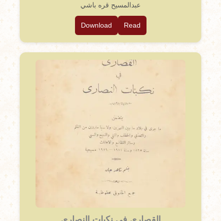
عبدالمسيح قره باشي
Download
Read
القصارى في نكبات النصارى