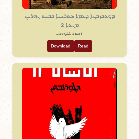
ܡܟܬܒܙܒܢܐ ܕܥܡܐ ܣܘܪܝܝܐ ܒܒܝܬ ܢܗܪܝܢ
ܡܢܬܐ 2
ܐܣܡܪ ܐܠܟܘܪܝ
Download
Read