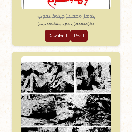
ܓܕ̈ܫܐ ܘܫܒܛ̈ܐ ܕܛܘܪܥܒܕܝܢ
ܘܪܐܦܣܩܘܦܐ ܢܥܡܢ ܛܘܪܥܒܕܝܢܝܐ
Download
Read