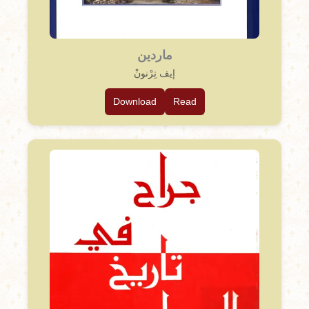
ماردين
إيف تِرْنونْ
Download
Read