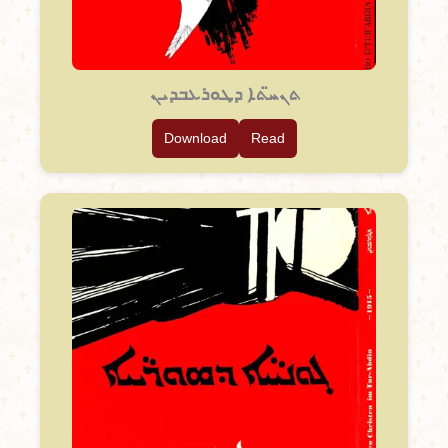
ܬܢܚ̈ܬܐ ܕܛܘܪܥܒܕܝܢ
Download
Read