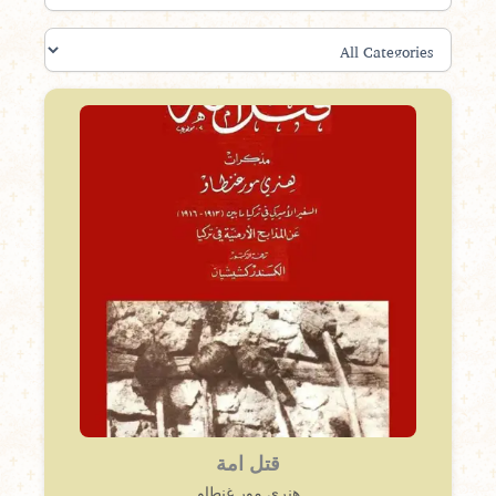
قتل امة
هنري مور غنطاو