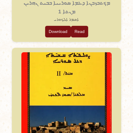
ܡܟܬܒܙܒܢܐ ܕܥܡܐ ܣܘܪܝܝܐ ܒܒܝܬ ܢܗܪܝܢ
ܡܢܬܐ 1
ܐܣܡܪ ܐܠܟܘܪܝ
Download
Read