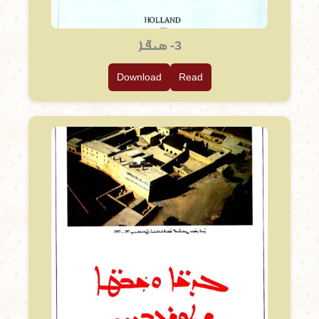
3- ܣܝ̈ܦܐ
Download
Read