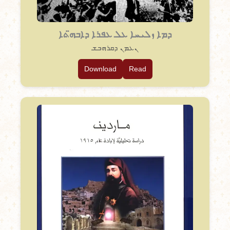
ܕܡܐ ܙܠܝܚܐ ܥܠ ܥܦܪܐ ܕܐܒܗ̈ܬܐ
ܢܥܡܢ ܕܩܪܗܒܫ
Download
Read