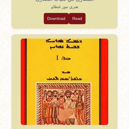
هنري مور غنطاو
Download
Read