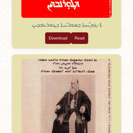
1-ܓܘ̈ܢܚܐ ܕܣܘܪ̈ܝܝܐ ܕܛܘܪܥܒܕܝܢ
Download
Read