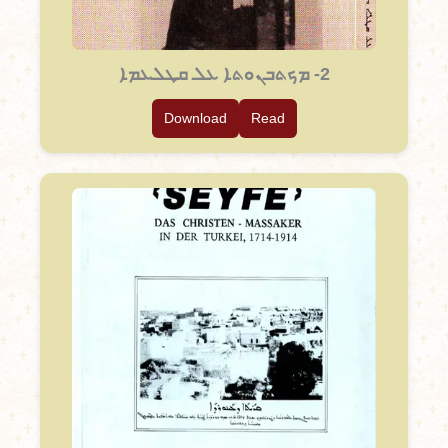
2- ܡܟܬܒܢܘܬܐ ܥܠ ܩܛܠܥܡܐ
Download
Read