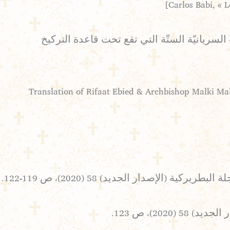
لكي، المطران ملاطيوس، “قوانين البطريرك إغناطيوس ابن وهيب (+1333) للحروف السريانيّة الستّة التي تقع تحت قاعدة التركيخ
[Translation of Rifaat Ebied & Archbishop Malki Ma
لإصدار الجديد) 58 (2020)، ص 119-122.
20)، ص 123.