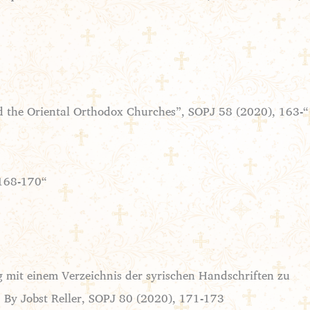
nd the Oriental Orthodox Churches”, SOPJ 58 (2020), 163-
“Eighth Meeting of the Anglican-Oriental Orthodox International Commission, Communiqué 2020”, SOPJ 58 (2020), 168-170.
g mit einem Verzeichnis der syrischen Handschriften zu
. By Jobst Reller, SOPJ 80 (2020), 171-173