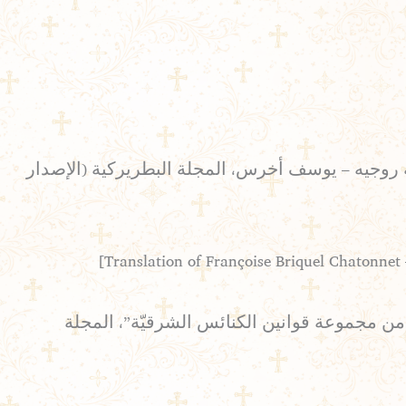
رجمة روجيه – يوسف أخرس، المجلة البطريركية (الإصدار
بي، الربّان كارلوس جان، “الحركة المسكونيّة بمدّها الشرقيّ وجزرها الغربيّ بحسب الموادّ القانونيّة 902 – 908 من مجموعة قوانين الكنائس الشرقيّة”، المجلة