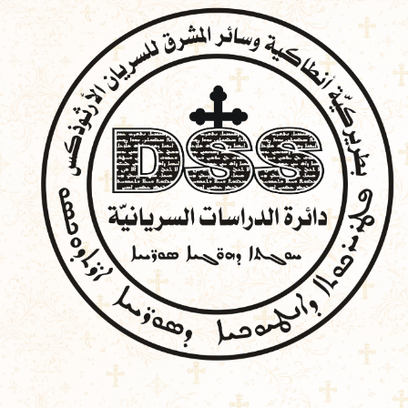
خطي
لى
لمحتوى