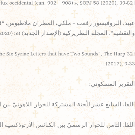
[Carlos Babi, « Le mouvement Œcuménique dans son flux oriental et son reflux occidental (can. 902 – 908) », SOPJ 58 (2020), 39-82]
والتقشية”، المجلة البطريركية (الإصدار الجديد) 58 (2020)، ص 83-117.
 the Six Syriac Letters that have Two Sounds”, The Harp 32
(2017), 9-33.]
التقرير المسكوني:
اللقاء السابع عشر للّجنة المشتركة للحوار اللاهوتيّ بين الكنيسة ا
اللقاء الثامن للحوار الرسميّ بين الكنائس الأرثوذكسية الشرقية وا