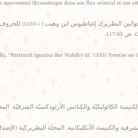
عبيد، البروفيسور رفعت – م
lki, “Patriarch Ignatius Bar Wahīb’s (d. 1333) Treatise on
لكاثوليكيّة والكنائس الأرثوذكسيّة الشرقيّة. المجلة البطريركية (ا
لكنيسة الأنكليكانية، المجلة البطريركية (الإصدار الجديد) 58 (20