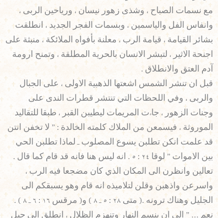
مع نسمات الصباح ، وشذى زهور نيسان ، ورياحين الربى ،
وانفاس الفل والياسمين ، وبسمات الفجر الجديد ، انطلقت
بشائر القيامة ، قيامة الرب ، معلنة بأفواه الملائكة ، منبثة على
اجنحة الاثير ، لتبشر الانسان بالحرية المطلقة ، وتمنح ارومة
آدم العتق والانطلاق .
قبل ان تنشر الشمس اشعتها الذهبية الاولى ، على الجبال
والربى ، وفي اللحظات التي تنتشر قطرات الندى على
وجنات الزهور ، جاءت المريمات ليطيبن القبر ، طبقا للتقاليد
الموروثة ، فيسمعن من الملاك كلمته الخالدة : ” لا تخفن انتن
قد علمت انكن تطلبن يسوع المصلوب ـ لماذا تطلبن الحي
بين الاموات ” لوقا ٢٤ : ٥ . انه ليس هنا فانه قد قام كما قال .
تعالين وانظرن الى المكان الذي كان مضجعا فيه الرب ،
واسرعن واذهبن وقلن لتلاميذه انه قام وهو يسبقكم الى
الجليل وهناك ترونه .( متى ٢٨ : ٥ ـ ٨ ) و( مرقس ١٦ : ٦ ـ ٨ ) .
نعم … ” الى ان ينسم النهار وتنهزم الظلال ، انطلق الى جبل