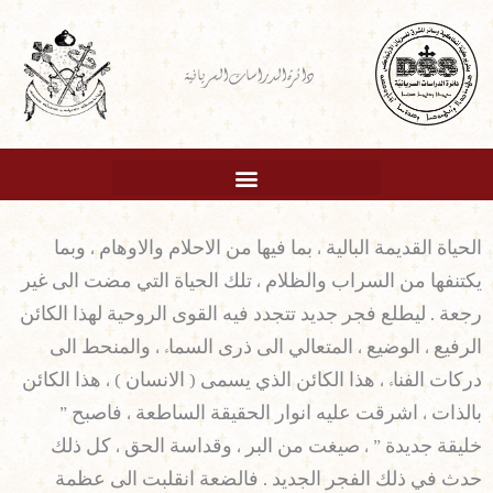
خطي
لى
دائرة الدراسات السريانية
لمحتوى
الحياة القديمة البالية ، بما فيها من الاحلام والاوهام ، وبما
يكتنفها من السراب والظلام ، تلك الحياة التي مضت الى غير
رجعة . ليطلع فجر جديد تتجدد فيه القوى الروحية لهذا الكائن
الرفيع ، الوضيع ، المتعالي الى ذرى السماء ، والمنحط الى
دركات الفناء ، هذا الكائن الذي يسمى ( الانسان ) ، هذا الكائن
بالذات ، اشرقت عليه انوار الحقيقة الساطعة ، فاصبح ”
خليقة جديدة ” ، صيغت من البر ، وقداسة الحق ، كل ذلك
حدث في ذلك الفجر الجديد . فالضعة انقلبت الى عظمة