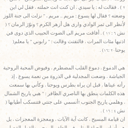
٢ ) . فقالت له : يا سيدي ، ان كنت انت حملته ، فقل لي اين
وضعته ؟ فقال لها يسوع : مريم .. مريم ، ” نزلت الى جنة اللوز
لأنظر الى ثمر الوادي وارى هل أزهر الكرم ؟ ونوّرَ الرمان ؟ (
نش ٦ : ١١ ) . أفاقت مريم الى الصوت الحبيب الذي دوى في
اذنيها مئات المرات ، فالتفتت وقالت : ” رابوني ” يا معلم(
يوحنا٢٠ :١٦) .
هي الدموع ، دموع القلب المضطرم ، وفيوض المحبة الروحية
الجياشة ، وضعت المجدلية في الذروة من نعمة يسوع ، إذ
رأته عيناها ، قبل ان يراه بطرس ويوحنا ، وكأني بها سمعت
هذه الكلمات ينطق بها الناصري الظافر : ” هبي ياريح الشمال
، وهلمي ياريح الجنوب !أنسمي على جنتي فتنسكب أطيابها (
نش ٤ : ١٦ ) .
ان قيامة المسيح ، كانت آية الآيات ، ومعجزة المعجزات ، بل