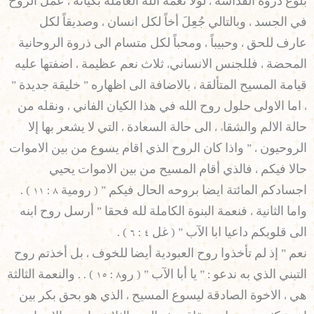
بلوغ ذروة القداسة ، لولا نعمة الله العاملة بكيانه ، عمل الروح
في الجسد ، وبالتالي جُعِلَ أخاً لكل انسان ، وصديقاً لكل
عارف للحق ، وحبيباً ، ومحباً لكل متسام الى ذروة الروحانية
المحضة ، فللجنس الانساني، ثلاث نعم عظيمة ، اضفتها عليه
قيامة المسيح المتألقة ، بالاضافة الى اظهاره ” خليقة جديدة ”
، اما الاولى حلول روح الله في هذا الكيان الفاني ، ونقله من
حالة الالم والشقاء ، الى حالة السعادة ، التي لا يشعر بها إلا
الروحيون ، ” واذا كان الروح الذي اقام يسوع من بين الاموات
حالا فيكم ، فالذي أقام المسيح من بين الاموات يحيي
اجسادكم المائتة ايضا بروحه الحال فيكم ” ( رومية ٨ : ١١ ) .
واما الثانية ، فنعمة البنوة الكاملة لله فحقا ” أرسل روح ابنه
الى قلوبكم داعيا ابا الآب ” ( غل ٤ : ٦ ) .
نعم ” إذ لم تأخذوا روح العبودية أيضا للخوف ، بل أخذتم روح
التبني الذي به ندعو : ” يا أبا الآب ” ( رو٨ : ١٥ ) . . والنعمة الثالثة
هي ، الاخوة الصادقة ليسوع المسيح ، الذي هو بحق بكر بين