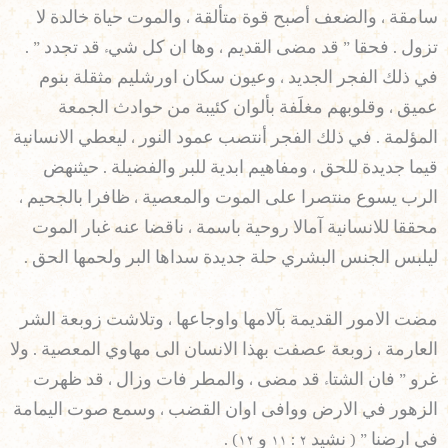
سامقة ، والضعف أصبح قوة متألقة ، والموت حياة خالدة لا
تزول . فحقا ” قد مضى القديم ، وها ان كل شيء قد تجدد ” .
في ذلك الفجر الجديد ، وعيون سكان اورشليم مثقلة بنوم
عميق ، وقلوبهم مغلَفة بألوان كئيبة من حوادث الجمعة
المؤلمة . في ذلك الفجر أنتصب عمود النور ، ليعطي الانسانية
قيما جديدة للحق ، ومفاهيم ابدية للبر والفضيلة . حيثنهض
الرب يسوع منتصرا على الموت والمعصية ، ظافرا بالجحيم ،
محققا للانسانية آمالا روحية باسمة ، ناقضا عنه غبار الموت
ليلبس الجنس البشري حلة جديدة سداها البر ولحمها الحق .
مضت الامور القديمة بآلامها واوجاعها ، وتلاشت زوبعة الشر
العارمة ، زوبعة عصفت بهذا الانسان الى مهاوي المعصية . ولا
غرو ” فان الشتاء قد مضى ، والمطر فات وزال ، قد ظهرت
الزهور في الارض ووافى اوان القضب ، وسمع صوت اليمامة
في ارضنا ” ( نشيد ٢ : ١١ و ١٢) .