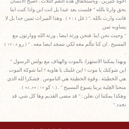
اخوة كثيرين ، وباستحقاق هذه النعم الثلاث ، اصبح الانسان
بحق وارثا بالله ” فلست بعد عبدا بل انت ابن واذا كنت ابنا
فانت وارث بالله .” ( غل ٤ : ٧ ) . وهذا الميراث ثمين جدا بل لا
يساويه ثمن
‫”‬ وحيث نحن ابناء فنحن ورثة ايضا ، ورثة الله ووارثون مع
المسيح . ان كنا نتألم معه لكي نتمجد ايضا معه . ” ( رو ٨ : ١٧ )
.
وبهذا يمكننا الاستهزاء بالموت والهتاف مع بولس الرسول ”
اين شوكتك يا موت ؟ اين غلبتك يا هاوية ؟ اما شوكة الموت
هي الخطيئة ، وقوة الخطيئة هي الناموس . فشكرا لله الذي
منحنا الغِلبة بربنا يسوع المسيح ” . ( ١ كو ١٥ : ٥٥ـ ٥٨ ) .
وهكذا يمكننا ان نعلن : ” قد مضى القديم وها كل شيء قد
تجدد “