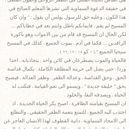
هي أساس الحياة المثلى في الظفر الروحي والقول الفصل ،
في حقيقة الدعوة السماوية التي نشرها المعلم الصالح في
هذا الكون ، وعليه حق للرسول بولس أن يقول : ” وان كان
المسيح لم يقم ، فايمانكم باطل وانتم بعد في خطاياكم …
لكن الحال ان المسيح قد قام من بين الاموات وهو باكورة
الراقدين … فكما في آدم ، يموت الجميع ، كذلك في المسيح
سيحيا الجميع “.( ١ كو ١٥ : ١٧ ـ٢٢ ) .
فالحياة والموت يصطرعان في كائن واحد ، يتجاذبانه ، اخذا
وردا ، حتى يصل الى حريته المطلقة الكاملة ، بكمال قداسة
الحق ، وحق القداسة ، وعدالة الظفر ، وظفر العدالة ، فيصبح
بحق ” خليقة جديدة ” ، ويسمو الى نعم القيامة ، فتكتب له
الحياة ، ويصدقه البقاء والخلود .
ان المسيح بقيامته الظافرة ، اصبح بكر الحياة الجديدة ، اذ
اجتذب اليه الجميع ، للتمتع بنعمة الظفر الحقيقي ، والتطلع
الى الامجاد السماوية ، دانية القطوف لهذا الانسان العاجز عن