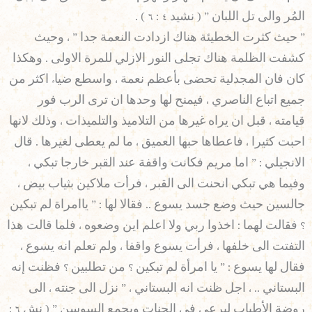
المُر والى تل اللبان ” ( نشيد ٤ : ٦ ) .
” حيث كثرت الخطيئة هناك ازدادت النعمة جدا ” ، وحيث
كشفت الظلمة هناك تجلى النور الازلي للمرة الاولى . وهكذا
كان فان المجدلية تحضى بأعظم نعمة ، واسطع ضياء اكثر من
جميع اتباع الناصري ، فيمنح لها وحدها ان ترى الرب فور
قيامته ، قبل ان يراه غيرها من التلاميذ والتلميذات ، وذلك لانها
احبت كثيرا ، فاعطاها حبها العميق ، ما لم يعطى لغيرها . قال
الانجيلي : ” اما مريم فكانت واقفة عند القبر خارجا تبكي ،
وفيما هي تبكي انحنت الى القبر ، فرأت ملاكين بثياب بيض ،
جالسين حيث وضع جسد يسوع .. فقالا لها : ” ياامراة لم تبكين
؟ فقالت لهما : اخذوا ربي ولا اعلم اين وضعوه ، فلما قالت هذا
التفتت الى خلفها ، فرأت يسوع واقفا ، ولم تعلم انه يسوع ،
فقال لها يسوع : ” يا امرأة لم تبكين ؟ من تطلبين ؟ فظنت إنه
البستاني .. ، اجل ظنت انه البستاني ، ” نزل الى جنته ، الى
روضة الأطياب ليرعى في الجنات ويجمع السوسن ” ( نش ٦ :