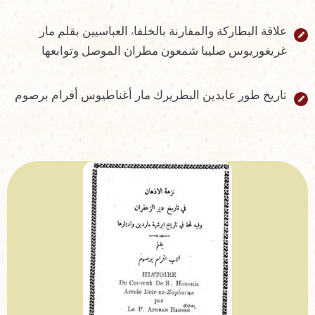
علاقة البطاركة والمفارنة بالخلفاء العباسيين بقلم مار
غريغوريوس صليبا شمعون مطران الموصل وتوابعها
تاريخ طور عابدين البطريرك مار أغناطيوس أفرام برصوم