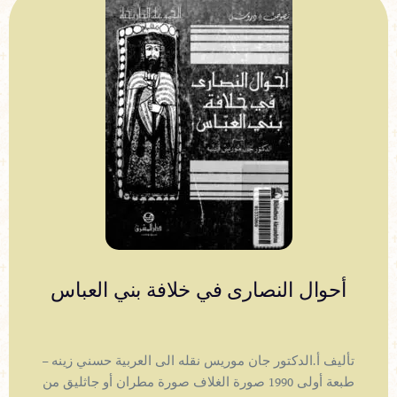
أحوال النصارى في خلافة بني العباس
تأليف أ.الدكتور جان موريس نقله الى العربية حسني زينه –
طبعة أولى 1990 صورة الغلاف صورة مطران أو جاثليق من