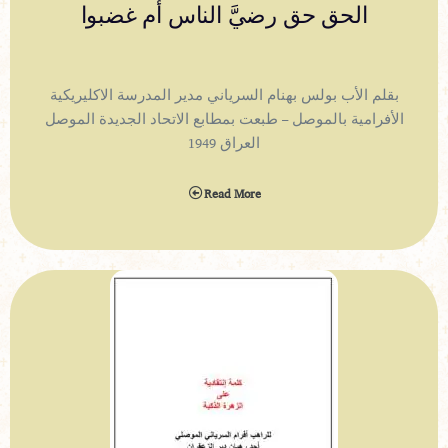
رد على من دق الباب سمع الجواب
بقلم الياس حنا عبد السرياني الأرثوذكسي الموصلي – أي
نشرة محاماة دينية مطبعة بيت المقدس القدس سنة 1925
Read More