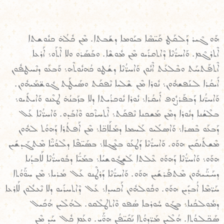
ܗܰܘ ܓܶܝܪ ܕܰܠܩܰܛ ܩܰܝ̈ܣܶܐ ܒܝܰܘܡܐ ܕܫܰܒܬܐ. ܡܶܢ ܟܽܠܳܗ̇ ܟܢܽܘܫܬܐ
ܐܶܬܪܓܶܡ. ܘܰܐܚܪ̈ܳܢܶܐ ܕܶܐܬܩܪܺܝܘ ܡܶܢ ܡܽܘܫܶܐ. ܘܒܰܣܰܪܘ ܘܠܐ ܐܶܬܰܘ܆ ܐܰܪܥܐ
ܐܶܬܦܰܬܚܰܬ ܘܒܶܠܥܰܬ ܐܶܢܽܘܢ ܘܰܐܚܪ̈ܳܢܶܐ ܕܫܳܛܘ ܟܳܗܢܽܘܬܶܗ܆ ܘܰܒܥܰܘ ܕܢܶܚܛܦܽܘܢ
ܐܺܝܩܳܪܐ ܠܢܰܦܫܗܽܘܢ܆ ܢܽܘܪܐ ܡܶܢ ܫܶܠܝܐ ܢܶܦܩܰܬ ܘܣܰܝܛܰܬ ܓܽܘܫ̈ܡܰܝܗܽܘܢ.
ܘܰܐܚܪ̈ܳܢܐ ܕܰܒܦܰܪܨܽܘܦ ܐܺܝܩܳܪܐ܆ ܢܽܘܪܐ ܢܽܘܟܪܳܝܬܐ ܕܠܐ ܒܙܰܒܢܳܗ̇ ܛܥܶܢܘ ܘܰܐܝܬܺܝܘ܆
ܒܠܶܫܳܢܐ ܕܢܽܘܪܐ ܕܡܶܢ ܡܰܫܟܢܐ ܢܶܦܩܰܬ܆ ܐܶܬܚܪܶܟܘ ܘܶܐܒܰܕܘ. ܘܰܐܚܪ̈ܳܢܶܐ ܥܰܠ
ܕܰܒܥܰܘ ܒܶܣܪܐ܆ ܘܰܐܣܠܺܝܘ ܠܰܚܡܐ ܕܡܰܠܰܐܟ̈ܐ܆ ܡܶܢ ܐܰܦܬܳܪܐ ܕܰܗܘܳܬ ܠܗܽܘܢ
ܡܶܫܬܰܢܩܺܝܢ ܗܘܰܘ. ܘܰܐܚܪ̈ܳܢܶܐ ܕܰܛܥܰܘ ܒܥܶܓܠܐ܆ ܒܣܰܝ̈ܦܶܐ ܕܠܶܘܳܝ̈ܶܐ ܡܶܬܓܰܕܫܺܝܢ
ܗܘܰܘ܆ ܘܰܐܚܪ̈ܳܢܶܐ ܕܰܗܘܰܘ ܥܶܠܬܐ ܠܰܫܓܽܘܫܝܳܐ܆ ܒܡܰܝ̈ܳܐ ܕܒܽܘܚܪ̈ܳܢܶܐ ܠܰܐܒܕܳܢܐ
ܕܚܰܝ̈ܰܝܗܽܘܢ ܡܶܬܦܰܪܫܺܝܢ ܗܘܰܘ. ܘܰܐܚܪ̈ܳܢܶܐ ܕܰܪܛܶܢܘ ܥܰܠ ܡܳܪܝܐ܆ ܡܶܢ ܚܘ̈ܰܘܳܬܐ
ܚܰܪ̈ܡܶܐ ܐܳܒܕܺܝܢ ܗܘܰܘ. ܘܟܽܘܠܗܽܘܢ ܐܰܟܚܕܐ܆ ܥܰܠ ܕܶܐܬܚܪܺܝܘ ܕܠܐ ܢܶܥܠܽܘܢ ܠܰܐܪܥܐ
ܕܡܽܘܠܟܳܢܐ܆ ܒܓܰܘ ܚܽܘܪܒܐ ܣܳܦܘ ܘܶܐܬܛܠܶܩܘ. ܠܗܳܠܶܝܢ ܗܳܟܺܝܠ
ܣܰܟ̈ܠܘܳܬܐ. ܗܳܠܶܝܢ ܡܰܪ̈ܕܘܳܬܐ ܢܰܩܺܝ̈ܦܳܢ ܗܘ̈ܰܝ. ܘܥܰܡ ܟܽܠ ܚܰܕ ܡܶܢ