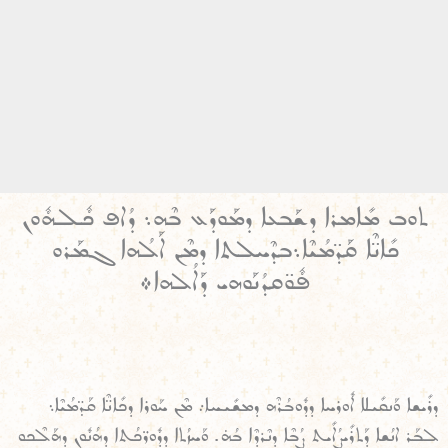
ܬܘܒ ܡܺܐܡܪܐ ܕܫܰܒܥܐ ܕܡܰܘܕܰܥ ܒܶܗ܆ ܕܳܐܦ ܟܽܠܗܽܘܢ
ܟܺܐܢ̈ܶܐ ܩܰܕ̈ܡܳܝܶܐ܆ܒܕܶܚܠܬܐ ܕܡܶܢ ܐܰܠܳܗܐ ܓܡܰܪܘ
ܦܽܘ̈ܩܕܳܢܰܘܗܝ ܕܰܐܠܳܗܐ܀
ܕܪܺܝܫܐ ܘܰܢܩܺܝܠܐ ܐܽܘܪܚܐ ܕܕܽܘܒܳܪܶܗ ܕܡܫܺܝܚܐ܇ ܡܶܢ ܚܰܘܪܐ ܕܟܺܐܢ̈ܶܐ ܩܰܕ̈ܡܳܝܶܐ܆
ܠܒܰܪ ܐܢܳܫܐ ܕܰܬܪܺܝܨܳܐܺܝܬ ܨܳܒܶܐ ܕܢܶܪܕܶܐ ܒܳܗ̇. ܘܰܚܙܳܬܐ ܕܕܽܘܪ̈ܟܳܬܐ ܕܗܳܢܽܘܢ ܕܗܰܠܶܟܘ