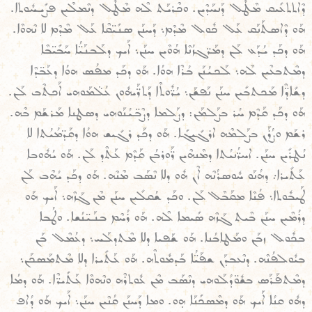
ܕܶܐܬܬܥܺܝܩ ܡܶܛܽܠ ܕܰܢܚܰܕܶܝܢ. ܘܟܶܪܝܰܬ ܠܶܗ ܡܶܛܽܠ ܕܢܶܡܠܶܝܢ ܦܨܺܝܚܽܘܬܐ.
ܗܰܘ ܕܶܐܣܬܰܢܰܩ ܥܰܠ ܟܽܘܠ ܡܶܕܶܡ܆ ܕܰܚܢܰܢ ܣܢܺܝ̈ܩܶܐ ܥܰܠ ܡܶܕܶܡ ܠܐ ܢܶܗܘܶܐ.
ܗܰܘ ܕܟܰܕ ܝܳܕܰܥ ܠܰܢ ܕܡܰܪ̈ܓܙܳܢܶܐ ܗܳܘܶܝܢ ܚܢܰܢ܆ ܐܰܝܟ ܕܠܰܒܢܰܝ̈ܳܐ ܚܰܒܺܝ̈ܒܶܐ
ܕܡܶܬܒܥܶܝܢ ܠܶܗ܆ ܠܰܟܝܳܢܰܢ ܒܳܪܶܐ ܗܘܳܐ. ܗܰܘ ܕܟܰܕ ܡܦܳܣ ܗܘܳܐ ܕܥܰܒ̈ܕܶܐ
ܕܫܺܐܕ̈ܶܐ ܡܰܟܬܒܺܝܢ ܚܢܰܢ ܢܰܦܫܰܢ܆ ܝܳܪ̈ܽܘܬܶܐ ܕܰܬܪ̈ܰܝܗܽܘܢ ܥܳܠ̈ܡܰܘܗܝ ܐܰܟܬܶܒ ܠܰܢ.
ܗܰܘ ܕܟܰܕ ܩܰܕܶܡ ܚܳܪ ܒܨܰܠܡܰܢ: ܕܨܰܠܡܐ ܕܨܶܒ̈ܝܳܢܰܘܗܝ ܕܣܛܢܐ ܡܰܪܫܰܡ ܒܶܗ.
ܪܫܰܡ ܘܨܳܪܰܢ ܒܨܰܠܡܶܗ ܐܪܓܺܝܓܺܐ. ܗܰܘ ܕܟܰܕ ܪܓܺܝܫ ܗܘܳܐ ܕܩܰܕ̈ܡܳܝܳܬܐ ܠܐ
ܢܳܛܪܺܝܢ ܚܢܰܢ. ܐܚܪ̈ܳܢܝܳܬܐ ܕܡܶܢܗܶܝܢ ܪ̈ܰܘܪܒܳܢ ܩܰܕܶܡ ܥܰܬܶܕ ܠܰܢ. ܗܰܘ ܝܳܗܽܘܒܐ
ܥܰܬܺܝܪܐ܇ ܕܗܳܢܰܘ ܚܽܘܣܪܳܢܶܗ ܐܶܢ ܗܽܘ ܕܠܐ ܢܶܣܰܒ ܡܶܢܶܗ. ܗܰܘ ܕܟܰܕ ܝܳܗܶܒ ܠܰܢ
ܛܰܝܒܽܘܬܐ܆ ܦܳܢܶܐ ܡܩܰܒܶܠ ܠܰܢ. ܘܟܰܕ ܫܳܩܠܺܝܢ ܚܢܰܢ ܡܶܢ ܓܰܙܶܗ܆ ܐܰܝܟ ܗܰܘ
ܕܪܳܡܶܝܢ ܚܢܰܢ ܒܶܝܬ ܓܰܙܶܗ ܣܺܝܡܐ ܠܶܗ. ܗܰܘ ܪܳܚܶܡ ܒܢܰܝ̈ܢܳܫܐ. ܘܛܳܒܐ
ܒܟܽܘܠ ܙܒܰܢ ܘܡܰܛܐܒܳܢܐ. ܗܰܘ ܫܰܦܝܐ ܕܠܐ ܡܶܬܕܠܰܚ܆ ܕܥܳܡܶܠ ܒܰܢ
ܒܝܽܘܠܦܳܢܶܗ. ܕܢܶܥܒܕܰܢ ܫܦܰܝ̈ܳܐ ܒܰܕܡܽܘܬܶܗ. ܗܰܘ ܥܰܬܺܝܪܐ ܕܠܐ ܡܶܬܡܰܣܟܰܢ܆
ܕܡܶܬܦܰܪܰܣ ܒܫܽܘ̈ܕܳܠܰܘܗܝ ܕܢܶܣܰܒ ܡܶܢ ܥܽܘܬܪܶܗ ܘܢܶܗܘܶܐ ܥܰܬܺܝܪ̈ܶܐ. ܗܰܘ ܕܡܳܐ
ܕܗܽܘ ܩܢܳܐ ܐܰܝܟ ܗܰܘ ܕܡܶܣܟܺܢܰܐ ܗ̣ܘ. ܘܡܐ ܕܰܚܢܰܢ ܩܳܢܶܝܢ ܚܢܰܢ܆ ܐܰܝܟ ܗܰܘ ܕܳܐܦ