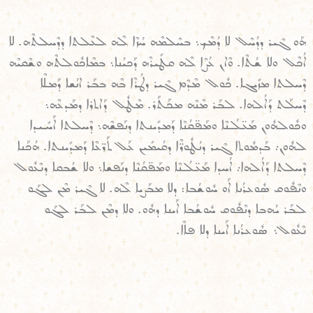
ܗܰܘ ܓܶܝܪ ܕܕܳܚܶܠ ܠܐ ܕܳܡܶܟ܆ ܒܚܶܠܡܶܗ ܚܳܙܶܐ ܠܶܗ ܠܥܶܠܬܐ ܕܕܶܚܠܬܶܗ. ܠܐ
ܐܳܟܶܠ ܘܠܐ ܫܳܬܶܐ. ܘܶܐܢ ܥܳܨܶܐ ܠܶܗ ܩܛܺܝܪܶܗ ܕܰܟܝܳܢܐ܆ ܒܡܶܐܟܽܘܠܬܶܗ ܘܫܶܩܝܶܗ
ܕܶܚܠܬܐ ܡܙܺܝܓܐ. ܟܽܘܠ ܡܶܕܶܡ ܓܶܝܪ ܕܛܳܪܶܐ ܒܶܗ ܒܒܰܪ ܐܢܳܫܐ ܕܰܡܠܶܐ
ܕܶܚܠܰܬ ܕܰܐܠܳܗܐ. ܠܒܰܪ ܡܶܢܶܗ ܡܟܰܬܰܪ. ܡܶܛܽܠ ܕܰܐܬܪܐ ܕܡܰܕܥܶܗ܆
ܘܟܽܘܠܗܽܘܢ ܡܰܥ̈ܠܳܢܶܐ ܘܡܰܦ̈ܩܳܢܶܐ ܕܰܡܕܺܝܢܬܐ ܕܢܰܦܫܶܗ܆ ܕܶܚܠܬܐ ܐܰܚܺܝܕܐ
ܠܗܽܘܢ܇ ܒܰܕܡܽܘܬܐ ܓܶܝܪ ܕܢܳܛܽܘܪ̈ܶܐ ܕܩܳܝܡܺܝܢ ܥܰܠ ܬܰܪ̈ܥܶܐ ܕܰܡܕܺܝܢܬܐ. ܗܳܟܰܢܐ
ܕܶܚܠܬܐ ܕܰܐܠܳܗܐ܇ ܐܳܚܕܐ ܡܰܥ̈ܠܳܢܶܐ ܘܡܰܦ̈ܩܳܢܶܐ ܕܢܰܦܫܐ܆ ܘܠܐ ܫܳܒܩܐ ܕܢܶܥܽܘܠ
ܘܢܶܦܽܘܩ ܣܽܘܥܪܳܢܐ ܐܰܘ ܚܽܘܫܳܒܐ: ܕܠܐ ܡܒܰܨܝܐ ܠܶܗ. ܠܐ ܓܶܝܪ ܡܶܢ ܠܓܰܘ
ܠܒܰܪ ܝܳܗܒܐ ܕܢܶܦܽܘܩ ܚܽܘܫܳܒܐ ܐܰܝܢܐ ܕܗܽܘ. ܘܠܐ ܕܡܶܢ ܠܒܰܪ ܠܓܰܘ
ܢܶܥܽܘܠ܆ ܣܽܘܥܪܳܢܐ ܐܰܝܢܐ ܕܠܐ ܦܐܶܐ.