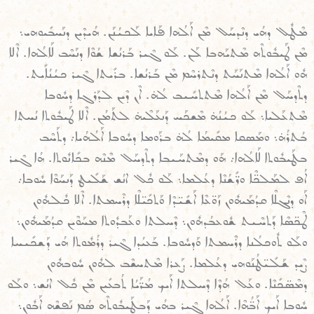
ܡܶܛܽܠ ܕܗܳܝ ܕܢܶܕܚܰܠ ܡܶܢ ܐܰܠܳܗܐ ܦܰܐܝܐ ܠܰܟܝܳܢܰܢ. ܗܳܝܕܶܝܢ ܕܢܰܚܒܺܝܘܗܝ܆
ܡܶܢ ܛܰܝܒܽܘܬܶܗ ܡܶܬܝܰܗܒܐ ܠܰܢ. ܠܰܘ ܓܶܝܪ ܒܰܪܢܳܫܐ ܫܳܘܶܐ ܕܢܰܚܶܒ ܠܰܐܠܳܗܐ. ܐܶܠܐ
ܗܽܘ ܐܰܠܳܗܐ ܡܶܬܢܰܚܰܬ ܕܢܶܬܪܚܶܡ ܡܶܢ ܒܰܪܢܳܫܐ. ܒܪܺܝܬܐ ܓܶܝܪ ܟܝܳܢܳܐܺܝܬ.
ܕܬܶܕܚܰܠ ܡܶܢ ܐܰܠܳܗܐ ܡܶܬܬܚܺܝܒ ܠܳܗ̇. ܐܶܢ ܕܶܝܢ ܠܕܰܪܓܐ ܕܚܽܘܒܐ
ܡܶܬܥܰܠܝܐ܆ ܠܰܘ ܟܝܳܢܳܗ̇ ܡܶܫܟܰܚ ܕܰܢܥܰܠܶܝܗ̇ ܠܬܰܡܳܢ. ܐܶܠܐ ܛܰܝܒܽܘܬܐ ܢܳܚܬܐ
ܒܳܬܪܳܗ̇܆ ܘܡܰܣܩܐ ܡܩܺܝܡܳܐ ܠܳܗ̇ ܒܪܰܘܡܐ ܕܚܽܘܒܐ ܐܰܠܳܗܳܝܐ܇ ܕܬܰܚܶܒ
ܒܛܰܝܒܽܘܬܐ ܠܰܐܠܳܗܐ܇ ܗܰܘ ܕܡܶܬܚܰܝܒܐ ܕܬܶܕܚܰܠ ܡܶܢܶܗ ܒܟܺܐܢܽܘܬܐ. ܗܳܐ ܓܶܝܪ
ܐܳܦ ܠܡܰܠܟ̈ܶܐ ܘܪ̈ܺܫܳܢܶܐ ܕܥܳܠܡܐ܆ ܠܰܘ ܟܽܠ ܐܢܳܫ ܫܰܠܺܝܛ ܕܰܢܚܰܘܶܐ ܚܽܘܒܐ܇
ܐܰܘ ܕܢܶܓܠܶܐ ܩܕܳܡܰܝܗܽܘܢ ܙܰܘ̈ܥܶܐ ܐܰܫܺܝ̈ܕܶܐ ܘܰܬܟܺܝ̈ܠܶܐ ܕܪܶܚܡܬܐ. ܐܶܠܐ ܟܽܠܗܽܘܢ
ܛܶܟ̈ܣܶܐ ܕܰܬܚܶܝܬ ܫܽܘܥܒܳܕܗܽܘܢ܆ ܕܶܚܠܬܐ ܘܥܰܒܕܽܘܬܐ ܡܚܰܘܶܝܢ ܩܕܳܡܰܝܗܽܘܢ܆
ܘܠܰܘ ܬܽܘܟܠܳܢܐ ܕܪܶܚܡܬܐ ܘܰܕܚܽܘܒܐ. ܒܰܥܝܳܕܐ ܓܶܝܪ ܕܪܳܡܽܘܬܐ ܗܳܝ ܕܰܫܟܺܝܚܐ
ܨܶܝܕ ܫܰܠܺܝ̈ܛܳܢܰܘܗܝ ܕܥܳܠܡܐ. ܨܰܥܪܐ ܡܶܬܚܫܶܒ ܠܗܽܘܢ ܚܽܘܒܗܽܘܢ
ܕܡܶܣ̈ܟܺܢܶܐ. ܘܥܰܠ ܗܳܕܶܐ ܕܶܚܠܬܐ ܐܰܝܟ ܡܳܪ̈ܰܝܳܐ ܬܳܒܥܺܝܢ ܡܶܢ ܟܽܠ ܐܢܳܫ܆ ܘܠܰܘ
ܚܽܘܒܐ ܐܰܝܟ ܐܰܒ̈ܳܗܶܐ. ܐܰܠܳܗܐ ܓܶܝܪ ܒܗܳܝ ܕܰܒܛܰܝܒܽܘܬܶܗ ܣܳܡ ܢܰܦܫܶܗ ܐܰܒܽܘܢ܆