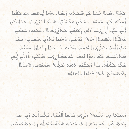
ܠܗܳܕܶܐ ܕܡܽܘܬܐ ܩܳܪܝܐ ܠܰܢ ܡܶܠܬܶܗ ܕܰܢܒܺܝܐ. ܘܗܳܢܐ ܛܽܘܦܣܐ ܕܝܽܘܠܦܳܢܐ
ܐܰܫܠܶܡ ܠܰܢ܆ ܕܢܶܚܫܽܘܒ ܫܳܥܺܝ̈ܢ ܘܥܶܕܳܢܺܝ̈ܢ܆ ܘܰܒܡܳܢܐ ܐܰܪܓܶܙܢܰܢ܆ ܘܒܰܐܝܠܶܝܢ
ܪܳܢܶܝܢ ܚܢܰܢ. ܐܶܢ ܓܶܝܪ ܗܳܢܽܘܢ ܕܢܳܦܩܺܝܢ ܠܬܶܐܓܽܘܪܬܐ ܕܥܳܠܡܐ܆ ܚܳܫܒܺܝܢ
ܥܶܠ̈ܠܳܬܐ ܘܢܰܦ̈ܩܳܬܐ ܕܟܽܠ ܝܰܘ̈ܡܺܝܢ܆ ܘܰܕܡܳܢܐ ܝܳܬܪ̈ܺܝܢ ܘܚܳܣܪܺܝܢ܆ ܟܡܳܐ
ܝܰܬܺܝܪܳܐܺܝܬ ܠܬܰܓܳܪܐ ܪܽܘܚܳܢܐ: ܕܢܰܦܺܝܩ ܒܰܒܥܳܬܐ ܕܥܽܘܬܪܐ ܫܡܰܝܳܢܐ܇
ܡܶܬܬܚܺܝܒ ܠܶܗ ܕܗܳܕܶܐ ܢܶܥܒܶܕ. ܚܽܘܫܒܳܢܐ ܓܶܝܪ ܕܗܳܠܶܝܢ܆ ܬܰܪ̈ܬܶܝܢ ܛܳܒ̈ܳܢ
ܣܳܥܰܪ ܠܘܳܬܶܗ. ܚܕܳܐ ܕܰܡܟܰܢܰܫ ܗܰܘܢܶܗ ܡܶܛܽܠ ܕܢܶܚܫܽܘܒ܆ ܘܰܐܚܪܺܬܐ
ܕܡܶܬܚܰܦܰܛ ܥܰܠ ܟܽܘܢܳܫܐ ܕܥܽܘܬܪܶܗ.
ܕܶܚܠܬܐ ܗ̣ܝ ܗܳܟܺܝܠ ܕܢܰܪܓܶܙ ܒܰܪܢܳܫܐ ܠܰܐܠܳܗܐ. ܝܰܬܺܝܪܳܐܺܝܬ ܕܶܝܢ܆ ܡܐ
ܕܡܶܬܒܰܩܶܐ ܒܗܳܝ ܪܰܒܽܘܬܐ܆ ܘܰܒܚܽܘܒܶܗ ܘܰܡܪܰܚܡܳܢܽܘܬܶܗ ܕܠܐ ܡܶܬܡܰܫܚܺܝܢ.