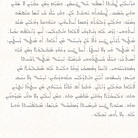
ܘܕܰܐܝܠܶܝܢ ܛܳܒ̈ܳܬܐ ܐܰܫܦܰܥ ܥܰܠ ܓܶܢܣܰܢ. ܘܡܶܕܶܡ ܕܡܶܢ ܥܒ̈ܳܕܰܝܢ ܠܐ ܫܳܘܶܝܢ
ܗܘܰܝܢ ܕܢܶܣܰܒ. ܛܰܝܒܽܘܬܶܗ ܝܶܗܒܰܬ ܠܰܢ. ܘܟܰܕ ܚܳܐܰܪ ܒܰܪ ܐܢܳܫܐ ܒܢܰܦܫܶܗ
ܕܡܳܢܰܘ܆ ܘܗܳܠܶܝܢ ܕܰܠܘܳܬܶܗ ܕܰܟܡܐ ܐܺܝܬܰܝܗܶܝܢ܆ ܘܝܳܗܽܘܒܐ ܕܗܳܠܶܝܢ ܡܰܢܽܘ
ܐܺܝܬܰܘܗܝ܆ ܙܳܕܶܩ ܠܶܗ ܕܢܶܬܕܟܰܪ ܠܰܐܠܳܗܐ ܘܢܶܬܕܠܰܚ܆ ܐܰܝܟ ܕܰܐܠܦܶܗ ܢܒܺܝܐ.
ܡܶܛܽܠ ܬܰܪ̈ܬܶܝܢ ܓܶܝܪ ܘܳܠܶܐ ܠܰܢ ܕܢܶܕܚܰܠ ܡܶܢ ܐܰܠܳܗܐ. ܐܰܘ ܡܶܛܽܠ ܕܰܚܛܰܝܢ܆
ܐܰܘ ܡܶܛܽܠ ܗܳܝ ܕܠܐ ܢܶܚܛܶܐ. ܐܰܝܢܐ ܓܶܝܪ ܕܥܳܗܶܕ ܣܰܟ̈ܠܘܳܬܐ ܕܡܶܢ ܟܰܕܽܘ
ܐܶܣܬܰܥܰܪ܆ ܘܚܳܐܰܪ ܒܰܚܛܳܗ̈ܰܘܗܝ ܩܰܕ̈ܡܳܝܶܐ܆ ܢܶܕܚܰܠ ܡܶܛܽܠ ܬܒܰܥܬܐ
ܕܣܽܘܪ̈ܚܳܢܰܘܗܝ. ܘܰܐܝܢܐ ܕܡܰܣܒܰܪ ܕܰܕܟܶܐ ܘܠܰܝܬ ܠܶܗ ܣܰܟ̈ܠܘܳܬܐ ܡܶܢ
ܩܕܺܝܡ܆ ܕܢܶܚܫܽܘܒ ܐܶܢܶܝ̈ܢ ܘܢܶܬܕܰܠܰܚ ܒܥܽܘܗܕܳܢܗܶܝܢ܆ ܢܶܕܚܰܠ ܕܠܐ ܢܥܺܝܩ
ܠܰܐܠܳܗܐ ܒܗܳܠܶܝܢ ܕܳܐܬܝ̈ܳܢ. ܗܳܟܰܢܐ ܐܳܦ ܟܺܐܢ̈ܶܐ ܚܰܝܰܝ̈ܗܽܘܢ ܡܶܢ ܚܛܳܗ̈ܶܐ ܢܳܛܪܺܝܢ
ܗܘܰܘ܆ ܘܠܰܚܒܳܪ̈ܳܬܐ ܕܗܳܘ̈ܝܳܢ ܡܰܐܣܶܝܢ ܗܘܰܘ. ܘܡܶܢ ܐܰܝܠܶܝܢ ܕܠܐ ܗܘ̈ܰܝ ܡܶܙܕܰܗܪܺܝܢ
ܗܘܰܘ. ܡܚܽܘܬܐ ܓܶܝܪ ܩܰܕܡܳܝܬܐ ܕܰܡܩܰܒܶܠ ܒܰܪܢܳܫܐ܆ ܡܰܠܦܳܢܺܝܬܐ ܗܳܘܝܐ
ܠܶܗ. ܕܠܐ ܬܽܘܒ ܢܶܒܠܰܥ.