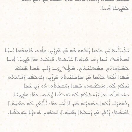
ܠܡܰܓܪܰܬ ܪܽܘܚܐ.
ܝܰܬܺܝܪܳܐܺܝܬ ܕܶܝܢ ܒܙܰܒܢܐ ܕܰܢܦܰܩܘ ܒܶܗ ܡܶܢ ܡܶܨܪܶܝܢ. ܘܬܽܘܒ ܒܶܐܣܟܺܡܐ ܐܚܪܺܢܐ
ܢܶܣܬܰܟܰܠ܇ ܢܺܝܫܐ ܕܗܳܝ ܡܰܪܕܽܘܬܐ ܚܰܪܺܝܦܬܐ. ܘܰܕܠܰܝܬ ܗܘܳܐ ܡܰܓܪܰܬ ܪܽܘܚܐ
ܠܡܰܪܕܽܘܬܗܽܘܢ ܒܣܽܘܪ̈ܚܳܢܰܝܗܽܘܢ. ܡܶܛܽܠ ܓܶܝܪ ܕܰܐܝܟ ܫܰܒܪܐ ܫܰܩܠܶܗ
ܣܳܦܪܐ ܐܰܠܳܗܐ ܠܥܰܡܐ ܡܶܢ ܡܪܰܒܝܳܢܺܝܬܶܗ ܡܶܨܪܶܝܢ: ܕܝܽܘܠܦܳܢܐ ܕܺܐܝܕܰܥܬܶܗ
ܢܰܫܠܶܡ ܠܶܗ. ܘܢܰܠܦܺܝܘܗܝ ܣܶܦܪܐ ܕܚܶܟܡܬܶܗ. ܗܽܘ ܕܶܝܢ ܥܰܡܐ
ܒܫܰܒܪܽܘܬܶܗ܆ ܡܐ ܕܶܐܫܬܠܶܡ ܠܶܗ ܝܽܘܠܦܳܢܐ ܛܥܳܝܗܝ ܗܘܳܐ܆ ܘܗܶܓܝܳܢܐ
ܕܦܽܘܩ̈ܕܳܢܰܝ ܐܰܠܳܗܐ ܒܥܽܘܗܕܳܢܶܗ ܣܳܟ ܠܐ ܐܳܚܶܕ ܗܘܳܐ܆ ܐܶܬܰܐܡܰܢ ܠܶܗ ܒܡܰܪ̈ܕܘܳܬܐ
ܬܟܺܝ̈ܒܳܬܐ܆ ܕܳܐܦܶܢ ܡܶܢ ܕܶܚܠܬܐ ܕܡܰܪܕܽܘܬܐ܆ ܢܶܠܒܽܘܟ ܥܽܘܗܕܳܢܐ ܕܝܽܘܠܦܳܢܐ.