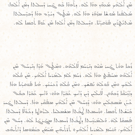
ܡܶܢ ܐܰܠܳܗܳܟ ܡܰܥܗܶܕ ܗܘܳܐ ܠܶܗ. ܕܬܶܗܘܶܐ ܒܶܗ ܓܶܝܪ ܕܶܚܠܬܐ ܕܡܶܢ ܐܰܠܳܗܐ܆
ܡܰܠܦܳܢܐ ܡܽܘܫܶܐ ܡܙܰܗܰܪ ܗܘܳܐ ܠܶܗ. ܡܶܛܽܠ ܕܝܳܕܰܥ ܗܘܳܐ ܕܰܒܕܶܚܠܬܐ
ܡܶܬܢܰܛܪ̈ܺܝܢ ܦܽܘ̈ܩܕܳܢܶܐ. ܘܕܶܚܠܬܐ ܕܡܶܢ ܐܰܠܳܗܐ ܡܶܢ ܥܰܘܠܐ ܬܳܟܣܐ ܠܶܗ.
ܪܰܒܐ ܗܘܳܬ ܓܶܝܪ ܡܶܢܶܗ ܕܢܶܪܚܰܡ ܠܰܐܠܳܗܶܗ. ܘܡܶܛܽܠ ܗܳܕܶܐ ܕܢܶܕܚܰܠ ܡܶܢ
ܐܰܠܳܗܶܗ ܡܚܰܦܶܛ ܗܘܳܐ ܠܶܗ. ܪܚܰܡ ܠܰܡ ܠܡܳܪܝܐ ܐܰܠܳܗܳܟ. ܡܶܢ ܟܽܠܶܗ
ܠܶܒܳܟ ܘܡܶܢ ܟܽܘܠܳܗ̇ ܢܰܦܫܳܟ. ܘܡܶܢ ܟܽܠܶܗ ܪܶܥܝܳܢܳܟ. ܗܳܢܐ ܦܽܘܩܕܳܢܐ ܗܘܳܐ
ܕܙܰܕܺܝ̈ܩܶܐ ܕܰܒܗܽܘܢ. ܠܰܐܝܠܶܝܢ ܕܶܝܢ ܕܰܐܝܟ ܥܰܒ̈ܕܶܐ ܗܘܰܘ܆ ܘܰܐܝܟ ܥܰܒ̈ܕܶܐ ܒܟܽܠ
ܥܶܕܳܢ ܡܰܣܟܠܺܝܢ ܗܘܰܘ܆ ܕܰܕܚܰܠ ܡܶܢ ܐܰܠܳܗܳܟ ܡܦܰܩܶܕ ܗܘܳܐ. ܕܶܚܠܬܐ ܓܶܝܪ
ܒܺܝ̈ܫܳܬܐ ܬܳܟܣܐ. ܘܪܶܚܡܬܐ ܛܳܒ̈ܳܬܐ ܡܫܰܡܠܝܐ. ܠܪܶܗܛܐ ܕܥܰܘ̈ܠܶܐ ܕܶܚܠܬܐ
ܦܳܣܩܳܐ ܠܶܗ̇. ܘܰܠܡܰܪܕܺܝܬܐ ܕܛܳܒ̈ܳܬܐ ܪܶܚܡܬܐ ܡܓܰܪܓܳܐ ܠܳܗ̇. ܕܚܰܠ ܡܶܢ
ܐܰܠܳܗܳܟ܇ ܘܰܪܚܰܡ ܠܡܳܪܝܐ ܐܰܠܳܗܳܟ܀ ܬܰܪ̈ܬܰܝܗܶܝܢ ܣܺܝ̈ܡܳܢ ܒܢܳܡܽܘܣܐ ܕܶܐܬܺܝܗܶܒ