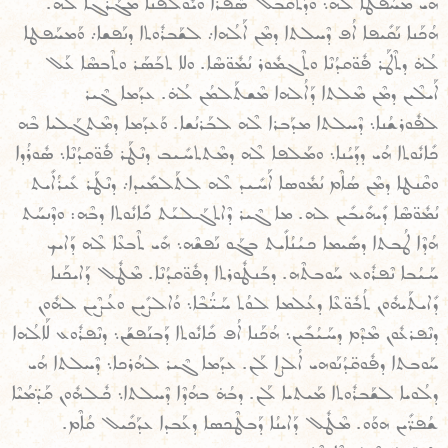
ܗܺܝ ܡܚܰܦܛܐ ܠܳܗ̇܆ ܘܕܰܬܩܰܒܶܠ ܣܶܦܪܐ ܘܝܽܘܠܦܳܢܐ ܡܓܰܪܓܐ ܠܳܗ̇.
ܗܳܟܰܢܐ ܢܰܩܺܝܦܐ ܐܳܦ ܕܶܚܠܬܐ ܕܡܶܢ ܐܰܠܳܗܐ܇ ܠܫܰܒܪܽܘܬܐ ܕܢܰܦܫܐ܇ ܘܰܡܚܰܦܛܐ
ܠܳܗ̇ ܕܬܶܛܰܪ ܦܽܘ̈ܩܕܳܢܶܐ ܘܬܶܓܡܽܘܪ ܢܳܡܽܘ̈ܣܶܐ. ܘܠܐ ܬܒܰܣܰܪ ܘܬܶܒܣܶܐ ܥܰܠ
ܐܰܝܠܶܝܢ ܕܡܶܢ ܡܶܠܬܐ ܕܰܐܠܳܗܐ ܡܶܫܬܰܠܡܳܢ ܠܳܗ̇. ܥܕܰܡܐ ܓܶܝܪ
ܠܦܽܘܪܫܳܢܐ܆ ܕܶܚܠܬܐ ܡܕܰܒܪܐ ܠܶܗ ܠܒܰܪܢܳܫܐ. ܘܰܥܕܰܡܐ ܕܡܶܬܓܰܠܝܐ ܒܶܗ
ܟܺܐܢܽܘܬܐ ܗܳܝ ܕܕܰܝܳܢܐ܆ ܘܡܰܠܦܐ ܠܶܗ ܕܡܶܬܬܚܺܝܒ ܕܢܶܛܰܪ ܦܽܘ̈ܩܕܳܢܶܐ܆ ܣܽܘܪܳܕܐ
ܘܩܶܢܛܐ ܕܡܶܢ ܣܳܐܶܡ ܢܳܡܽܘܣܐ ܐܰܚܺܝܕ ܠܶܗ ܠܬܰܠܡܺܝܕܐ܇ ܕܢܶܛܰܪ ܥܺܝܪܳܐܺܝܬ
ܢܳܡܽܘ̈ܣܶܐ ܕܺܝܗܺܝܒܺܝܢ ܠܗ. ܡܐ ܓܶܝܪ ܕܶܐܬܓܰܠܝܰܬ ܟܺܐܢܽܘܬܐ ܕܒܶܗ: ܘܕܶܢܚܰܬ
ܗܳܕܶܐ ܛܳܒܬܐ ܕܣܺܝܡܐ ܟܝܳܢܳܐܺܝܬ ܒܓܰܘ ܢܰܦܫܶܗ܆ ܗܺܝ ܬܶܒܥܶܐ ܠܶܗ ܕܰܐܝܟ
ܚܰܝܳܒܐ ܢܶܦܪܽܘܥ ܚܰܘܒܬܶܗ. ܕܒܰܢܛܽܘܪܬܐ ܕܦܽܘ̈ܩܕܳܢܶܐ. ܡܶܛܽܠ ܕܰܐܝܟܰܢܐ
ܕܺܐܝܬܰܝܗܽܘܢ ܬܳܒܽܘ̈ܥܶܐ ܕܥܳܠܡܐ ܠܘܳܬ ܚܰܝ̈ܳܒܶܐ܆ ܘܳܐܠܨܺܝܢ ܘܥܳܨܶܝܢ ܠܗܽܘܢ
ܕܢܶܦܪܥܽܘܢ ܡܶܕܶܡ ܕܚܰܝܳܒܺܝܢ܆ ܗܳܟܰܢܐ ܐܳܦ ܟܺܐܢܽܘܬܐ ܕܰܒܢܰܦܫܰܢ܆ ܕܢܶܦܪܽܘܥ ܠܰܐܠܳܗܐ
ܚܰܘܒܬܐ ܕܦܽܘܩ̈ܕܳܢܰܘܗܝ ܐܳܠܨܐ ܠܰܢ. ܥܕܰܡܐ ܓܶܝܪ ܠܗܳܪܟܐ܆ ܕܶܚܠܬܐ ܗܳܝ
ܕܠܳܘܝܐ ܠܫܰܒܪܽܘܬܐ ܡܰܝܬܝܐ ܠܰܢ. ܕܒܳܗ̇ ܒܗܳܕܶܐ ܕܶܚܠܬܐ܆ ܟܽܠܗܽܘܢ ܩܰܕ̈ܡܳܝܶܐ
ܫܳܦܪ̈ܺܝܢ ܗܘܰܘ. ܡܶܛܽܠ ܕܰܐܝܢܳܐ ܕܰܒܛܶܟܣܐ ܕܥܰܒܕܐ ܥܕܰܟܺܝܠ ܩܳܐܶܡ.