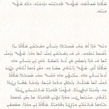
ܡܰܠܰܐܟܐ ܡܶܫܬܰܡܰܗ܆ ܡܶܛܽܘܠ ܦܽܘܠܚܳܢܶܗ ܘܕܽܘܒܳܪܶܗ: ܘܠܰܘ ܡܶܛܽܠ
ܟܝܳܢܶܗ.
ܘܥܰܠ ܗܳܕܶܐ ܐܳܦ ܒܗܳܝ ܣܶܒܠܬܐ܆ ܕܢܳܚܬܺܝܢ ܘܣܳܠܩܺܝܢ ܡܰܠܰܐܟ̈ܶܐ ܚܙܳܐ
ܬܰܡܺܝܡܐ ܝܰܥܩܽܘܒ. ܟܰܕ ܗܳܝ ܕܣܳܠܩܺܝܢ ܕܰܒܢ̈ܰܝ ܐܢܳܫܐ ܗܘܳܬ. ܡܶܛܽܠ ܕܕܰܒܢ̈ܰܝ
ܐܢܳܫܐ ܗܺܝ ܗܳܕܶܐ ܕܢܶܣܩܽܘܢ ܡܶܢ ܐܰܪܥܐ ܠܰܫܡܰܝܳܐ. ܗܳܢܽܘܢ ܕܶܝܢ ܕܢܳܚܬܺܝܢ ܗܘܰܘ
ܡܰܠܰܐܟ̈ܶܐ ܐܶܢܽܘܢ. ܡܶܛܽܠ ܕܰܐܬܪܗܽܘܢ ܫܡܰܝܐ ܗ̣ܘ. ܘܡܶܢ ܪܰܘܡܐ ܐܰܬܪܗܽܘܢ ܠܓܰܘ
ܐܰܪܥܐ ܢܳܚܬܺܝܢ ܗܘܰܘ. ܚܠܺܝܛܺܝܢ ܗܘܰܘ ܗܳܟܺܝܠ ܒܗܳܝ ܣܶܒܠܬܐ ܡܰܠܰܐܟ̈ܶܐ
ܘܰܒܢ̈ܰܝ ܐܢܳܫܐ ܫܰܘܝܳܐܺܝܬ. ܕܢܰܠܦܰܢ ܟܬܳܒܐ ܩܰܕܺܝܫܐ܆ ܕܕܽܘܒܳܪܐ ܫܰܦܺܝܪܐ ܕܓܰܘܰܐ
ܗ̣ܘ. ܕܪ̈ܽܘܚܳܢܶܐ ܘܰܕܦܰܓܪ̈ܳܢܶܐ. ܘܰܢܛܽܘܪܳܬ ܦܽܘ̈ܩܕܳܢܶܐ ܡܶܬܬܚܺܝܒܺܝܢ ܓܰܒ̈ܶܐ
ܬܪ̈ܰܝܗܽܘܢ. ܒܢܰܝ̈ܢܳܫܐ ܓܶܝܪ ܒܗܳܕܶܐ ܢܳܛܪܺܝܢ ܦܽܘ̈ܩܕܳܢܶܐ܆ ܡܐ ܕܡܶܢ ܥܽܘܡܩܐ
ܠܪܰܘܡܐ ܡܶܬܥܰܠܶܝܢ ܒܕܰܪ̈ܓܶܐ ܕܦܽܘ̈ܩܕܳܢܶܐ. ܡܰܠܰܐܟ̈ܶܐ ܕܶܝܢ ܒܗܳܕܶܐ. ܡܫܰܡܫܺܝܢ