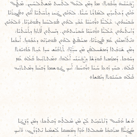
ܨܶܒ̈ܝܳܢܶܝܗ̇ ܕܪܰܒܽܘܬܐ܆ ܡܐ ܕܡܶܢ ܠܥܶܠ ܠܬܰܚܬ ܡܶܫܬܰܠܚܺܝܢ. ܡܶܛܽܠ
ܗܳܢܽܘܢ ܕܰܥܬܺܝܕܺܝܢ ܠܡܺܐܪܰܬ ܚܰܝ̈ܶܐ. ܠܗܳܢܽܘܢ ܓܶܝܪ ܕܬܰܚ̈ܬܳܝܶܐ ܐܶܢܽܘܢ ܘܦܰܓܪ̈ܳܢܶܐ
ܒܰܟܝܳܢܗܽܘܢ܆ ܥܶܠܳܝ̈ܶܐ ܘܪ̈ܽܘܚܳܢܶܐ ܥܳܒܶܕ ܠܗܽܘܢ ܦܽܘܠܚܳܢܐ ܕܦܽܘܩ̈ܕܳܢܶܐ. ܘܰܠܗܳܢܽܘܢ
ܕܺܐܝܬܰܝܗܽܘܢ ܥܶܠܳܝ̈ܶܐ ܘܪ̈ܽܘܚܳܢܶܐ ܒܰܒܪܺܝܬܗܽܘܢ. ܕܢܶܚܬܽܘܢ ܠܰܐܬܪܐ ܕܬܰܚ̈ܬܳܝܶܐ܇
ܘܢܶܬܰܐܡܢܽܘܢ ܥܰܡ ܦܰܓܪ̈ܳܢܶܐ܇ ܡܚܰܦܶܛ ܠܗܽܘܢ ܦܽܘܩܕܳܢܶܗ ܕܥܳܒܽܘܕܐ. ܐܰܝܟܰܢܐ
ܕܡܶܢ ܫܰܪ̈ܒܳܬܐ ܕܰܡܫܰܚܠܦܳܢ ܡܶܢ ܚܕ̈ܳܕܶܐ܇ ܬܶܬܟܰܢܰܫ ܚܕܐ ܥܺܕܬܐ ܒܰܐܘܝܽܘܬܐ
ܕܚܽܘܒܐ. ܕܰܡܙܰܡܪܐ ܩܽܘܕ̈ܫܶܐ ܕܨܶܒ̈ܝܳܢܰܝ ܐܰܠܳܗܐ܇ ܘܡܶܬܬܙܺܝܥܐ ܟܽܠܳܗ̇ ܥܰܡ
ܟܽܠܳܗ̇. ܒܚܰܕ ܙܰܘܥܐ ܚܰܝܳܐ ܘܪܽܘܚܳܢܐ܇ ܐܰܝܟ ܓܽܘܫܡܐ ܕܰܟܝܳܢܐ ܕܡܶܬܬܙܺܝܥ
ܟܽܠܶܗ ܒܚܰܝܽܘܬܐ ܕܢܰܦܫܐ܀
ܗܳܫܐ ܗܳܟܺܝܠ ܕܶܐܬܚܰܙܝܰܬ ܠܰܢ ܡܶܢ ܡܶܠܬܶܗ ܕܰܟܬܳܒܐ܆ ܕܡܶܢ ܕܰܪ̈ܓܶܐ
ܣܰܓܺܝ̈ܶܐܐ ܡܪܰܟܒܳܐ ܣܶܒܠܬܐ ܗܳܕܶܐ ܕܡܰܣܩܐ ܠܰܫܡܰܝܐ ܢܶܬܕܰܪܰܓ܆ ܘܰܐܝܟ