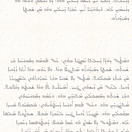
ܕܕܶܚܠܬܐ. ܕܰܢܒ̈ܺܝܶܐ ܐܰܝܟ ܪ̈ܳܚܡܶܐ ܕܳܚܠܺܝܢ ܗܘܰܘ܆ ܕܠܐ ܢܥܺܝܩܽܘܢ ܠܰܐܠܳܗܐ ܗܰܘ
ܕܪܳܚܡܺܝܢ ܠܶܗ. ܘܺܝܗܽܘ̈ܕܳܝܶܐ ܐܰܝܟ ܥܰܒ̈ܕܶܐ ܕܳܚܠܺܝܢ ܗܘܰܘ ܡܶܢ ܫܰܒܛܐ
ܕܡܰܪܕܽܘܬܶܗ܆
ܘܡܶܛܽܠ ܕܗܳܕܶܐ ܕܶܚܠܬܐ ܢܰܣܓܶܐ ܒܗܽܘܢ܆ ܥܰܠ ܦܽܘܡܶܗ ܕܣܽܘܪܚܳܢܐ ܒܰܪ
ܫܳܥܬܶܗ܆ ܫܰܒܛܐ ܕܡܰܪܕܽܘܬܶܗ ܡܶܬܓܠܶܐ ܗܘܳܐ. ܘܠܐ ܝܳܗܶܒ ܗܘܳܐ ܐܰܬܪܐ ܪܳܕܽܘܝܐ
ܡܶܢ ܒܳܬܰܪ ܣܰܟܠܽܘܬܐ. ܡܶܛܽܠ ܕܠܐ ܫܳܘܝܳܐ ܗܘܳܬ ܥܰܒܕܽܘܬܗܽܘܢ ܠܡܰܓܪܰܬ
ܪܽܘܚܐ. ܠܥܶܠ ܡܶܢ ܪܺܝܫܗܽܘܢ ܓܶܝܪ. ܐܰܡܺܝܢܳܐܺܝܬ ܬܠܶܐ ܗܘܳܐ ܫܰܒܛܳܗ̇ ܕܟܺܐܢܽܘܬܐ.
ܘܒܰܪ ܫܳܥܬܶܗ ܕܡܰܣܟܠܺܝܢ ܡܶܬܪܕܶܝܢ ܗܘܰܘ. ܘܥܰܡܶܗ ܕܣܽܘܪܚܳܢܗܽܘܢ
ܡܶܬܢܰܓܕܺܝܢ ܗܘܰܘ. ܘܥܰܠ ܦܽܘܡ ܐܽܘܪܚܐ ܕܰܚܛܳܗ̈ܰܝܗܽܘܢ܆ ܡܰܟܣܳܢܽܘܬܐ ܡܶܚܕܐ
ܡܩܰܒܠܺܝܢ ܗܘܰܘ. ܡܰܓܪܰܬ ܪܽܘܚܐ ܓܶܝܪ ܠܥܰܒܕܳܐ ܣܰܟܠܐ. ܫܝܘܛܽܘܬܐ ܡܰܠܦܐ
ܠܶܗ. ܘܡܶܛܽܘܠ ܕܠܐ ܢܫܽܘܛ ܗܰܘ ܥܰܡܐ ܣܰܟܠܐ܆ ܕܰܒܛܽܘܦܣܐ ܕܥܰܒܕܐ
ܣܳܪܽܘܚܐ ܒܒܰܝܬܐ ܕܰܐܠܳܗܐ ܝܳܬܶܒ ܗܘܳܐ܆ ܐܰܥܒܪܳܗ̇ ܡܶܢ ܬܰܡܳܢ ܪܳܕܽܘܝܐ