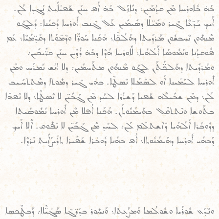
ܒܳܗ̇ ܒܽܐܘܪܚܐ ܡܶܢ ܩܕܳܡܰܝܢ܆ ܕܢܺܐܙܰܠ ܒܳܗ̇ ܐܳܦ ܚܢܰܢ ܫܰܦܝܳܐܺܝܬ ܢܳܓܕܐ ܠܰܢ.
ܐܰܝܟ ܝܰܕ̈ܥܶܐ ܓܶܝܪ ܘܡܺܝ̈ܠܶܐ ܕܣܺܝܡܺܝܢ ܥܰܠ ܓܶܢܒ ܐܽܘܪܚܐ ܕܰܟܝܳܢܐ: ܕܰܠܓܰܘ
ܡܶܢܗܽܘܢ ܢܶܚܒܫܽܘܢ ܡܰܪܕܺܝܬܐ ܕܗܰܠܳܟ̈ܶܐ܆ ܗܳܟܰܢܐ ܚܰܘܪ̈ܶܐ ܘܕܶܡ̈ܘܳܬܐ ܕܩܰܕ̈ܡܳܝܶܐ܆ ܥܰܡ
ܦܽܘܩܕܳܢܐ ܘܢܳܡܽܘܣܳܐ ܐܰܠܳܗܳܝܐ܆ ܠܽܐܘܪܚܐ ܗܳܕܶܐ ܕܒܳܗ̇ ܪܳܕܶܝܢ ܚܢܰܢ ܟܪ̈ܺܝܟܺܝܢ܇
ܘܡܰܪܕܺܝܬܐ ܕܗܰܠܟ̈ܳܬܰܢ ܠܓܰܘ ܡܶܢܗܽܘܢ ܡܬܰܚܡܺܝܢ܇ ܕܠܐ ܐܢܳܫ ܢܰܡܪܰܚ ܘܡܶܢ
ܐܽܘܪܚܐ ܠܝܰܡܺܝܢܐ ܐܰܘ ܠܣܶܡܳܠܐ ܢܶܣܛܶܐ. ܒܗܳܝ ܓܶܝܪ ܕܡܽܘܬܐ ܕܡܶܬܬܚܺܝܒ
ܠܰܢ܆ ܕܡܶܢ ܫܒܺܝܠܶܗ ܫܰܦܝܐ ܕܰܫܪܳܪܐ ܠܚܰܕ ܡܶܢ ܓܰܒܺܝ̈ܢ ܠܐ ܢܶܣܛܶܐ܆ ܕܠܐ ܢܶܦܗܶܐ
ܒܬܰܘܫܐ ܘܢܶܬܬܩܶܠ ܒܗܰܝܡܳܢܽܘܬܰܢ. ܗܳܟܰܢܐ ܐܳܦܠܐ ܡܶܢ ܐܽܘܪܚܐ ܢܳܡܽܘܣܳܝܬܐ
ܕܕܽܘܒܳܪܐ ܐܰܠܳܗܳܝܐ ܕܶܐܫܬܠܶܡ ܠܰܢ܇ ܠܚܰܕ ܡܶܢ ܓܰܒܺܝ̈ܢ ܠܐ ܢܶܦܽܘܩ. ܐܶܠܐ ܐܰܝܟ
ܕܰܒܗܳܝ ܐܽܘܪܚܐ ܕܗܰܝܡܳܢܽܘܬܐ܆ ܐܳܦ ܒܗܳܢܐ ܕܽܘܒܳܪܐ ܫܰܦܺܝܪܐ ܬܪܺܝܨܳܐܺܝܬ ܢܶܪܕܶܐ.
ܘܢܶܕܰܥ ܫܽܘܪܳܝܐ ܘܫܽܘܠܳܡܐ ܘܰܡܨܰܥܬܐ܆ ܘܰܢܚܽܘܪ ܒܕܰܪ̈ܓܶܐ ܣܰܓܺܝ̈ܶܐܐ܇ ܕܰܒܛܶܟܣܐ