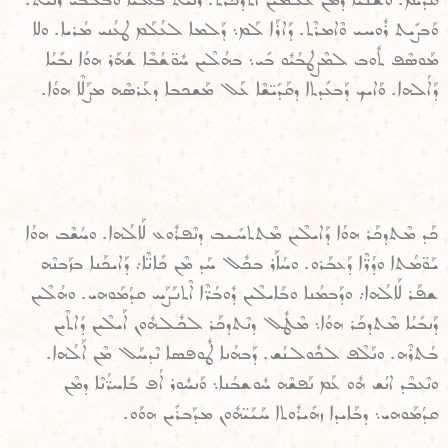
ܘܰܒܨܺܝܬ ܪܽܘܚܝ ܘܶܐܡܪܶܬ. ܕܰܐܪܰܐ ܠܰܡ܆ ܕܰܠܡܐ ܠܥܳܠܰܡ ܛܥܳܢܝ ܡܳܪܝܐ. ܘܠܐ
ܡܰܘܣܶܦ ܬܽܘܒ ܠܡܶܨܛܒܳܝܽܘ ܒܺܝ܆ ܒܗܳܠܶܝܢ ܚܽܘ̈ܫܳܒܶܐ ܫܳܗܰܪ ܗܘܳܐ ܢܒܺܝܳܐ
ܕܰܐܠܳܗܐ. ܘܰܐܝܟ ܕܰܒܥܺܕܬܐ ܕܩܰܕܺܝ̈ܫܶܐ ܥܰܠ ܡܰܫܟܒܐ ܕܥܰܪܣܶܗ ܡܨܰܠܶܐ ܗܘܳܐ.
ܟܰܕ ܡܶܬܕܟܰܪ ܗܘܳܐ ܕܰܐܝܠܶܝܢ ܡܶܬܬܚܺܝܒ ܕܢܶܦܪܽܘܥ ܠܰܐܠܳܗܐ. ܘܚܳܫܶܒ ܗܘܳܐ
ܝܰܘ̈ܡܳܬܐ ܘܕܳܪ̈ܶܐ ܕܰܥܒܰܪܘ. ܘܚܳܐܰܪ ܒܟܽܠ ܚܰܕ ܡܶܢ ܟܺܐܢ̈ܶܐ܇ ܕܰܐܝܟܰܢܐ ܒܙܰܒܢܶܗ
ܫܦܰܪ ܠܰܐܠܳܗܐ܇ ܘܕܰܒܡܳܢܐ ܘܒܰܐܝܠܶܝܢ ܕܽܘܒܳܪ̈ܶܐ ܐܶܬܢܰܨܰܚ ܩܕܳܡܰܘܗܝ. ܘܗܳܠܶܝܢ
ܕܰܢܒܺܝܳܐ ܡܶܬܕܟܰܪ ܗܘܳܐ܆ ܡܶܛܽܠ ܕܢܶܬܕܟܰܪ ܠܟܽܠܗܽܘܢ ܐܰܝܠܶܝܢ ܕܳܐܬܶܝܢ
ܒܳܬܪܶܗ. ܘܢܰܠܶܦ ܠܟܽܘܠܢܳܫ. ܕܰܒܗܳܢܐ ܛܽܘܦܣܐ ܢܶܕܚܰܠ ܡܶܢ ܐܰܠܳܗܐ.
ܘܢܶܥܒܶܕ ܐܢܳܫ ܗܽܘ ܥܰܡ ܢܰܦܫܶܗ ܚܽܘܫܒܳܢܐ܆ ܘܰܢܚܽܘܪ ܐܳܦ ܒܰܐܚܪ̈ܳܢܶܐ ܕܡܶܢ
ܩܕܳܡܰܘܗܝ܆ ܕܒܰܐܝܕܐ ܙܗܺܝܪܽܘܬܐ ܚܰܝܰܝ̈ܗܽܘܢ ܡܕܰܒܪܺܝܢ ܗܘܰܘ.