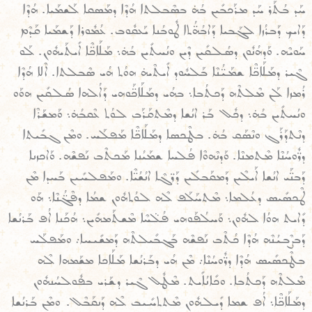
ܚܰܕ ܒܳܬܰܪ ܚܰܕ ܡܪܰܟܒܺܝܢ ܒܳܗ̇ ܒܣܶܒܠܬܐ ܗܳܕܶܐ ܕܡܰܣܩܐ ܠܰܫܡܰܝܐ. ܗܳܕܶܐ
ܕܰܐܝܟ ܕܰܒܪܳܙܐ ܠܓܰܒܝܐ ܕܰܐܒܳܗ̈ܳܬܐ ܛܽܘܒܳܢܐ ܝܰܥܩܽܘܒ. ܥܳܡܽܘܪܐ ܕܰܫܡܰܝܐ ܩܰܕܶܡ
ܚܰܘܝܶܗ. ܘܰܕܗܳܢܽܘܢ ܕܣܳܠܩܺܝܢ ܕܶܝܢ ܘܢܳܚܬܺܝܢ ܒܳܗ̇܆ ܡܰܠܰܐܟ̈ܶܐ ܐܺܝܬܰܝܗܽܘܢ. ܠܰܘ
ܓܶܝܪ ܕܡܰܠܰܐܟ̈ܶܐ ܫܡܰܝ̈ܳܢܶܐ ܒܰܠܚܽܘܕ ܐܺܝܬܶܝܗ̇ ܗܘܳܬ ܗܳܝ ܣܶܒܠܬܐ. ܐܶܠܐ ܗܳܕܶܐ
ܪܳܡܙܐ ܠܰܢ ܡܶܠܬܶܗ ܕܰܟܬܳܒܐ܆ ܒܗܳܝ ܕܡܰܠܰܐܟ̈ܰܘܗܝ ܕܰܐܠܳܗܐ ܣܳܠܩܺܝܢ ܗܘܰܘ
ܘܢܳܚܬܺܝܢ ܒܳܗ̇܆ ܕܟܽܠ ܒܰܪ ܐܢܳܫܐ ܕܡܶܬܩܰܪܰܒ ܠܘܳܬ ܥܶܩܒܳܗ̇܆ ܘܰܡܫܰܪܶܐ
ܕܢܶܬܕܰܪܰܓ ܘܢܶܣܰܩ ܒܳܗ̇. ܒܛܶܟܣܐ ܕܡܰܠܰܐܟ̈ܶܐ ܡܰܦܠܰܚ. ܘܡܶܢ ܓܒܺܝܬܐ
ܕܪ̈ܽܘܚܳܢܶܐ ܡܶܬܡܢܶܐ. ܘܰܕܢܶܗܘܶܐ ܦܳܠܚܐ ܫܡܰܝܳܢܐ ܡܰܟܬܶܒ ܢܰܦܫܶܗ. ܘܰܐܟܙܢܐ
ܕܰܒܢ̈ܰܝ ܐܢܳܫܐ ܐܰܝܠܶܝܢ ܕܰܡܩܰܒܠܺܝܢ ܕܰܪ̈ܓܶܐ ܐܢܳܫܳܝ̈ܶܐ. ܘܡܰܦܠܚܺܝܢ ܒܰܚܕܐ ܡܶܢ
ܛܶܟܣܺܝܣ ܕܥܳܠܡܐ܆ ܡܶܬܚܰܠܰܦ ܠܶܗ ܠܘܳܬܗܽܘܢ ܫܡܳܐ ܕܦܶܓ̈ܳܢܶܐ܆ ܗܰܘ
ܕܺܐܝܬ ܗܘܳܐ ܠܗܽܘܢ܆ ܘܰܚܠܳܦܰܘܗܝ ܦܳܠ̈ܚܶܐ ܡܶܫܬܰܡܗܺܝܢ܆ ܗܳܟܰܢܐ ܐܳܦ ܒܰܪܢܳܫܐ
ܕܰܒܨܶܒܝܳܢܶܗ ܗܳܕܶܐ ܟܳܬܶܒ ܢܰܦܫܶܗ ܒܰܓܒܺܝܠܬܶܗ ܕܰܡܫܺܝܚܐ܇ ܘܡܰܦܠܰܚ
ܒܛܶܟܣܺܝܣ ܗܳܕܶܐ ܕܪ̈ܽܘܚܳܢܶܐ܇ ܡܶܢ ܗܳܝ ܕܒܰܪܢܳܫܐ ܡܰܠܰܐܟܐ ܡܫܰܡܗܐ ܠܶܗ
ܡܶܠܬܶܗ ܕܰܟܬܳܒܐ. ܘܟܺܐܢܳܐܺܝܬ. ܡܶܛܽܠ ܓܶܝܪ ܕܫܰܪܝ ܒܦܽܘܠܚܳܢܗܽܘܢ
ܕܡܰܠܰܐܟ̈ܶܐ܆ ܐܳܦ ܫܡܐ ܕܺܝܠܗܽܘܢ ܡܶܬܬܚܺܝܒ ܠܶܗ ܕܰܢܩܰܒܶܠ. ܘܡܶܢ ܒܰܪܢܳܫܐ