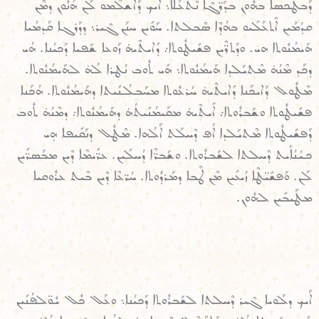
ܕܰܒܛܶܟܣܐ ܒܗܽܘܢ ܒܕܰܪ̈ܓܶܐ ܢܶܬܥܰܠܶܐ܆ ܐܰܝܟ ܕܰܐܫܠܶܡܘ ܠܰܢ ܗܳܢܽܘܢ ܕܡܶܢ
ܩܕܳܡܰܝܢ ܐܶܬܥܰܠܺܝܘ ܒܗܳܕܶܐ ܣܶܒܠܬܐ. ܚܰܘܺܝܢ ܚܢܰܢ ܓܶܝܪ܆ ܕܕܰܪܓܐ ܩܰܕܡܳܝܐ
ܗܰܝܡܳܢܽܘܬܐ ܗܝ. ܘܕܰܬܪ̈ܶܝܢ ܦܫܺܝܛܽܘܬܐ܇ ܕܺܐܝܬܶܝܗ̇ ܙܰܘܥܐ ܫܰܦܝܐ ܕܰܟܝܳܢܐ. ܗܳܝ
ܕܟܰܕ ܡܶܢܳܗ̇ ܡܶܬܝܰܠܕܐ ܗܰܝܡܳܢܽܘܬܐ܆ ܗܺܝ ܬܽܘܒ ܢܳܛܪܐ ܠܳܗ̇ ܠܗܰܝܡܳܢܽܘܬܐ.
ܡܶܛܽܘܠ ܕܰܐܝܟܰܢܐ ܕܺܐܝܬܶܝܗ̇ ܚܳܪܥܽܘܬܐ ܡܚܰܒܠܳܢܺܝܬܐ ܕܗܰܝܡܳܢܽܘܬܐ. ܗܳܟܰܢܐ
ܦܫܺܝܛܽܘܬܐ ܘܫܰܒܪܽܘܬܐ܇ ܐܺܝܬܶܝܗ̇ ܡܩܰܝܡܳܢܺܝܬܳܗ̇ ܕܗܰܝܡܳܢܽܘܬܐ܇ ܕܡܶܢܳܗ̇ ܬܽܘܒ
ܕܰܦܫܺܝܛܽܘܬܐ ܡܶܬܝܰܠܕܐ ܐܳܦ ܕܶܚܠܰܬ ܐܰܠܳܗܐ. ܡܶܛܽܠ ܕܢܰܩܺܝܦܐ ܗ̣ܝ
ܟܝܳܢܳܐܺܝܬ ܕܶܚܠܬܐ ܠܫܰܒܪܽܘܬܐ. ܘܫܰܒܪ̈ܶܐ ܕܳܚܠܺܝܢ. ܥܪ̈ܺܝܡܶܐ ܕܶܝܢ ܡܒܰܣܪ̈ܺܝܢ
ܠܰܢ. ܘܰܦܫܺܝ̈ܛܶܐ ܙܳܝܥܺܝܢ ܡܶܢ ܛܶܒܐ ܕܡܰܪܕܽܘܬܐ. ܚܳܪ̈ܥܶܐ ܕܶܝܢ ܒܶܝܬ ܥܪܽܘܩܝܐ
ܡܛܰܝܒܺܝܢ ܠܗܽܘܢ.
ܐܰܝܟ ܕܠܰܘܝܐ ܓܶܝܪ ܕܶܚܠܬܐ ܠܫܰܒܪܽܘܬܐ ܕܰܟܝܳܢܐ܆ ܘܥܰܠ ܟܽܠ ܝܽܘ̈ܠܦܳܢܺܝܢ