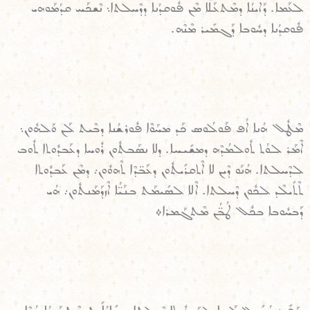
ܠܥܰܡܐ. ܕܰܐܝܢܳܐ ܕܡܶܬܥܰܠܶܐ ܡܶܢ ܦܽܘܩܕܳܢܐ ܕܕܶܚܠܬܐ܆ ܢܶܫܟܰܚ ܩܕܳܡܰܘܗܝ
ܦܽܘܩܕܳܢܐ ܕܚܽܘܒܐ ܕܰܓܡܺܝܪ ܡܶܢܶܗ.
ܡܶܛܽܠ ܗܳܢܐ ܐܳܦ ܦܰܘܠܳܘܣ ܟܰܕ ܡܚܰܘܶܐ ܦܽܘܪܫܳܢܐ ܕܒܶܝܬ ܠܰܢ ܘܰܠܗܽܘܢ܆
ܐܶܡܰܪ ܠܘܳܬ ܬܽܘܠܡܳܕܶܗ ܕܡܫܺܝܚܐ. ܕܠܐ ܢܣܰܒܬܽܘܢ ܪܽܘܚܐ ܕܥܰܒܕܽܘܬܐ ܬܽܘܒ
ܠܕܶܚܠܬܐ. ܗܳܢܰܘ ܕܶܝܢ ܠܐ ܐܶܬܩܪܺܝܬܽܘܢ ܕܥܰܒ̈ܕܶܐ ܬܶܗܘܽܘܢ܇ ܕܡܶܢ ܥܰܒܕܽܘܬܐ
ܬܶܬܺܝܠܶܕ ܠܟܽܘܢ ܕܶܚܠܬܐ. ܐܶܠܐ ܠܣܺܝܡܰܬ ܒܢܰܝ̈ܳܐ ܐܶܙܕܰܡܰܢܬܽܘܢ܇ ܗܳܝ
ܕܰܒܚܽܘܒܐ ܒܟܽܠ ܛܳܒ̈ܳܢ ܡܶܬܓܰܡܪܐ܀