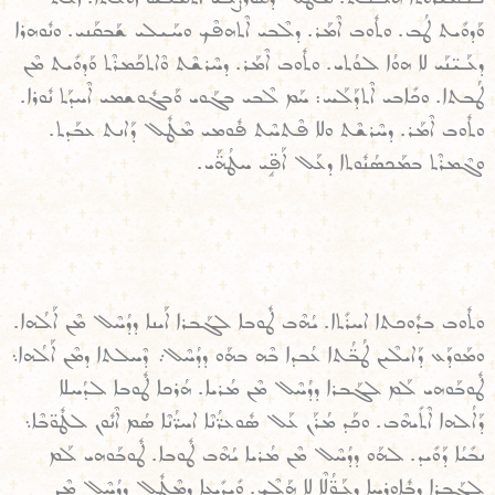
ܘܰܕܘܺܝܬ ܛܳܒ. ܘܬܽܘܒ ܐܶܡܰܪ. ܕܠܶܒܝ ܐܶܬܗܦܶܟ ܘܚܰܝܠܝ ܫܰܒܩܰܢܝ. ܘܢܽܘܗܪܐ
ܕܥܰܝ̈ܢܰܝ ܠܐ ܗܘܳܐ ܠܘܳܬܝ. ܘܬܽܘܒ ܐܶܡܰܪ. ܕܚܶܪܫܶܬ ܘܶܐܬܟܰܡܪܶܬ ܘܰܕܘܺܝܬ ܡܶܢ
ܛܳܒܬܐ. ܘܟܺܐܒܝ ܐܶܬܕܰܠܰܚ: ܚܰܡ ܠܶܒܝ ܒܓܰܘܝ ܘܰܒܓܽܘܫܡܝ ܐܶܚܕܰܬ ܢܽܘܪܐ.
ܘܬܽܘܒ ܐܶܡܰܪ. ܕܚܶܪܫܶܬ ܘܠܐ ܦܶܬܚܶܬ ܦܽܘܡܝ ܡܶܛܽܠ ܕܰܐܢܬ ܥܒܰܕܬ.
ܘܓܶܡܪܶܬ ܒܡܰܟܣܳܢܽܘܬܐ ܕܥܰܠ ܐܰܦܱ̈ܝ ܚܛܳܗ̈ܰܝ.
ܘܬܽܘܒ ܒܕܽܘܟܬܐ ܐܚܪܺܬܐ. ܝܳܗܶܒ ܛܽܘܒܐ ܠܓܰܒܪܐ ܐܰܝܢܐ ܕܕܳܚܶܠ ܡܶܢ ܐܰܠܳܗܐ.
ܘܡܰܘܕܰܥ ܕܰܐܝܠܶܝܢ ܛܳܒ̈ܳܬܐ ܥܳܒܕܐ ܒܶܗ ܒܗܰܘ ܕܕܳܚܶܠ܇ ܕܶܚܠܬܐ ܕܡܶܢ ܐܰܠܳܗܐ܆
ܛܽܘܒܰܘܗܝ ܠܰܡ ܠܓܰܒܪܐ ܕܕܳܚܶܠ ܡܶܢ ܡܳܪܝܐ. ܗܳܪܟܐ ܛܽܘܒܐ ܠܕܳܚܠܐ
ܕܰܐܠܳܗܐ ܐܶܬܺܝܗܶܒ. ܘܟܰܕ ܡܳܪܰܢ ܥܰܠ ܣܽܘܥܪ̈ܳܢܶܐ ܐܚܪ̈ܳܢܶܐ ܣܳܡ ܐܶܢܽܘܢ ܠܛܽܘ̈ܒܶܐ܆
ܢܒܺܝܳܐ ܕܰܘܺܝܕ. ܠܗܰܘ ܕܕܳܚܶܠ ܡܶܢ ܡܳܪܝܐ ܝܳܗܶܒ ܛܽܘܒܐ. ܛܽܘܒܰܘܗܝ ܠܰܡ
ܠܓܰܒܪܐ ܕܒܽܐܘܪܚܐ ܕܥܰܘ̈ܳܠܶܐ ܠܐ ܗܰܠܶܟ. ܘܺܝܕܺܝܥܐ ܕܡܶܛܽܠ ܕܕܳܚܶܠ ܡܶܢ