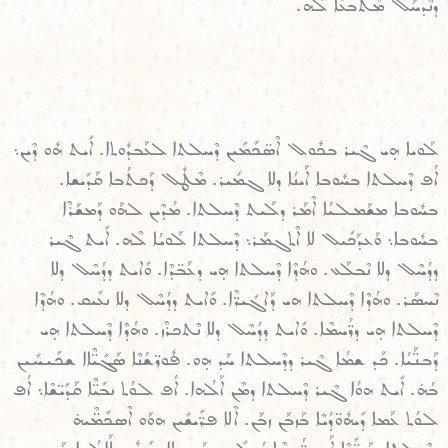
ܕܢܶܕܚܰܠ ܡܶܬܒܥܶܐ ܠܶܗ.
ܠܰܘܝܐ ܗ̣ܝ ܓܶܝܪ ܒܟܽܘܠ ܐܶܣ̈ܟܺܡܺܝܢ ܕܶܚܠܬܐ ܠܥܰܒܕܽܘܬܐ. ܐܺܝܬ ܗܽܘ ܕܶܝܢ܆
ܐܳܦ ܕܶܚܠܬܐ ܒܚܽܘܒܐ ܐܰܝܢܳܐ ܕܠܐ ܓܡܺܝܪ. ܡܶܛܽܠ ܕܰܟܬܳܒܐ ܩܰܕܺܝܫܐ.
ܒܚܽܘܒܐ ܡܫܰܡܠܝܳܐ ܐܶܡܰܪ ܕܠܰܝܬ ܕܶܚܠܬܐ. ܡܳܕܶܝܢ ܠܗܰܘ ܕܰܡܫܰܪܶܐ
ܒܚܽܘܒܐ܆ ܘܰܥܕܰܟܺܝܠ ܠܐ ܐܶܬܓܡܰܪ܆ ܕܶܚܠܬܐ ܠܰܘܝܳܐ ܠܶܗ. ܐܺܝܬ ܓܶܝܪ
ܕܕܳܚܶܠ ܕܠܐ ܢܶܒܠܰܥ. ܘܗܳܕܶܐ ܕܶܚܠܬܐ ܗ̣ܝ ܕܥܰܒ̈ܕܶܐ. ܘܺܐܝܬ ܕܕܳܚܶܠ ܕܠܐ
ܢܶܚܣܰܪ. ܘܗܳܕܶܐ ܕܶܚܠܬܐ ܗܝ ܕܰܐܓܺܝܪ̈ܶܐ. ܘܺܐܝܬ ܕܕܳܚܶܠ ܕܠܐ ܢܥܺܝܩ. ܘܗܳܕܶܐ
ܕܶܚܠܬܐ ܗ̣ܝ ܕܪ̈ܳܚܡܶܐ. ܘܺܐܝܬ ܕܕܳܚܶܠ ܕܠܐ ܢܶܬܟܪܶܙ. ܘܗܳܕܶܐ ܕܶܚܠܬܐ ܗ̣ܝ
ܕܰܒܢ̈ܰܝܳܐ. ܟܰܕ ܫܡܳܐ ܓܶܝܪ ܕܕܶܚܠܬܐ ܚܰܕ ܗ̣ܘ. ܦܽܘܪ̈ܫܳܢܶܐ ܣܰܓܺܝ̈ܶܐܐ ܫܟܺܝܚܺܝܢ
ܒܳܗ̇. ܐܺܝܬ ܗܘܳܐ ܓܶܝܪ ܕܶܚܠܬܐ ܕܡܶܢ ܐܰܠܳܗܐ. ܐܳܦ ܠܘܳܬ ܢܒܺܝ̈ܶܐ ܩܰܕܺܝ̈ܫܶܐ܆ ܐܳܦ
ܠܘܳܬ ܥܰܡܐ ܕܺܝܗܽܘ̈ܕܳܝܶܐ ܒܰܙܒܰܢ ܙܒܰܢ. ܐܶܠܐ ܦܪ̈ܺܝܫܺܝܢ ܗܘܰܘ ܐܶܣܟܺܡ̈ܶܝܗ̇