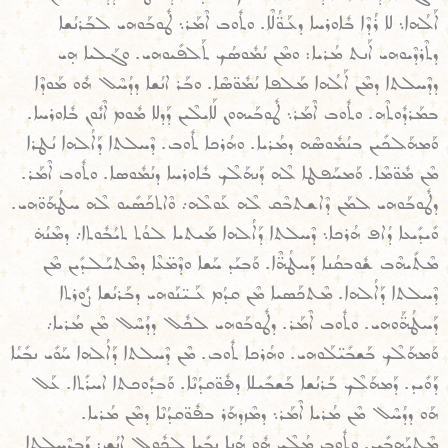
ܐܰܠܳܗܐ܆ ܠܐ ܪܳܕܶܐ ܒܽܐܘܪܚܐ ܕܥܰܘ̈ܳܠܶܐ. ܘܬܽܘܒ ܐܶܡܰܪ܆ ܛܽܘܒܰܘܗܝ ܠܒܰܪܢܳܫܐ
ܕܬܶܪܕܶܝܘܗܝ ܐܰܢܬ ܡܳܪܝܐ: ܘܡܶܢ ܢܳܡܽܘܣܳܟ ܬܰܠܦܺܝܘܗܝ. ܘܓܰܠܝܐ ܗ̣ܝ
ܕܕܶܚܠܬܐ ܕܡܶܢ ܐܰܠܳܗܐ ܡܰܠܦܐ ܢܳܡܽܘ̈ܣܶܐ. ܘܒܰܪ ܐܢܳܫܐ ܕܕܳܚܶܠ ܗܽܘ ܡܰܘܕܶܐ
ܒܡܰܪܕܽܘܬܶܗ. ܘܬܽܘܒ ܐܶܡܰܪ܆ ܛܽܘܒܰܝܗܘܢ ܠܰܐܝܠܶܝܢ ܕܰܕܠܐ ܡܽܘܡ ܐܶܢܽܘܢ ܒܽܐܘܪܚܐ.
ܘܰܡܗܰܠܟܺܝܢ ܒܢܳܡܽܘܣܶܗ ܕܡܳܪܝܐ. ܘܗܳܪܟܐ ܬܽܘܒ. ܕܶܚܠܬܐ ܕܰܐܠܳܗܐ ܢܳܛܪܐ
ܡܶܢ ܡܽܘ̈ܡܶܐ. ܘܰܡܚܰܦܛܐ ܠܶܗ ܕܰܢܗܰܠܶܟ ܒܽܐܘܪܚܐ ܕܢܳܡܽܘܣܐ. ܘܬܽܘܒ ܐܶܡܰܪ.
ܕܛܽܘܒܰܘܗܝ ܠܡܰܢ ܕܶܐܫܬܒܶܩ ܠܶܗ ܥܰܘܠܶܗ܇ ܘܶܐܬܟܰܣܺܝܘ ܠܶܗ ܚܛܳܗܰܘ̈ܗܝ.
ܘܺܝܕܺܝܥܐ ܕܳܐܦ ܗܳܪܟܐ܆ ܕܶܚܠܬܐ ܕܰܐܠܳܗܐ ܡܰܝܬܝܐ ܠܘܳܬ ܬܝܳܒܽܘܬܐ܇ ܕܡܶܢܳܗ̇
ܡܶܬܺܝܗܶܒ ܫܽܘܒܩܳܢܐ ܕܰܚܛܳܗ̈ܶܐ. ܘܰܒܝܰܕ ܚܰܫܐ ܘܕܶܡ̈ܥܶܐ ܕܡܶܬܝܰܠܕܺܝܢ ܡܶܢ
ܕܶܚܠܬܐ ܕܰܐܠܳܗܐ. ܡܶܬܟܰܣܝܐ ܡܶܢ ܩܕܳܡ ܥܰܝ̈ܢܰܘܗܝ ܕܒܰܪܢܳܫܐ ܨܽܘܪܬܐ
ܕܰܚܛܳܗ̈ܰܘܗܝ. ܘܬܽܘܒ ܐܶܡܰܪ. ܕܛܽܘܒܰܘܗܝ ܠܟܽܠ ܕܕܳܚܶܠ ܡܶܢ ܡܳܪܝܐ܇
ܘܰܡܗܰܠܶܟ ܒܰܫܒܺܝ̈ܠܰܘܗܝ. ܘܗܳܪܟܐ ܬܽܘܒ. ܡܶܢ ܕܶܚܠܬܐ ܕܰܐܠܳܗܐ ܚܰܘܺܝ ܢܒܺܝܳܐ
ܕܰܘܺܝܕ. ܕܰܡܗܰܠܶܟ ܒܰܪܢܳܫܐ ܒܰܫܒܺܝܠܐ ܕܦܽܘ̈ܩܕܳܢܶܐ. ܘܰܒܕܽܘܟܬܐ ܐܚܪܺܬܐ. ܥܰܠ
ܗܰܘ ܕܕܳܚܶܠ ܡܶܢ ܡܳܪܝܐ ܐܶܡܰܪ܆ ܕܡܶܙܕܗܰܪ ܒܦܽܘ̈ܩܕܳܢܶܐ ܕܡܶܢ ܡܳܪܝܐ.
ܡܶܬܝܰܗܒܺܝܢ. ܘܬܽܘܒ ܡܳܠܶܟ ܗܽܘ ܗܳܢܐ ܢܒܺܝܐ ܠܟܽܘܠ ܐܢܳܫ: ܕܰܒܕܶܚܠܬܐ