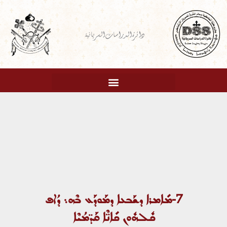
خطي
لى
دائرة الدراسات السريانية
لمحتوى
7-ܡܺܐܡܪܐ ܕܫܰܒܥܐ ܕܡܰܘܕܰܥ ܒܶܗ܆ ܕܳܐܦ
ܟܽܠܗܽܘܢ ܟܺܐܢ̈ܶܐ ܩܰܕ̈ܡܳܝܶܐ