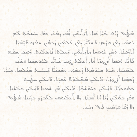
ܡܶܛܽܠ ܕܳܐܦ ܢܒܺܝܳܐ ܗܳܢܐ. ܬܰܪ̈ܬܰܝܗܶܝܢ ܐܶܡܰܪ ܕܣܳܥܰܪ ܗܘܳܐ. ܕܚܶܫܒܶܬ ܠܰܡ
ܝܰܘ̈ܡܰܝ ܕܡܶܢ ܩܕܺܝܡ: ܘܰܫܢܰܝ̈ܳܐ ܕܡܶܢ ܥܳܠܡܺܝܢ ܕܰܒܗܶܝܢ ܫܦܰܪܘ ܩܰܕ̈ܡܳܝܶܐ
ܐܶܬܕܰܟܪܶܬ. ܘܡܶܢ ܥܽܘܗܕܳܢܐ ܕܬܰܪ̈ܬܰܝܗܶܝܢ܆ ܕܶܚܠܬܐ ܐܶܬܡܠܺܝܬ. ܕܰܟܡܐ ܫܦܰܪܘ
ܟܺܐܢ̈ܶܐ܆ ܘܰܟܡܐ ܐܰܪܓܙܶܬ ܐܶܢܐ. ܐܰܥܠܶܬ ܓܶܝܪ ܥܶܕܳܢ̈ܰܝ ܠܚܽܘܫܒܳܢܐ ܘܫܳܥ̈ܰܝ
ܠܡܶܢܝܳܢܐ. ܪܢܺܝܬ ܒܝܰܘ̈ܡܳܬܐ ܕܰܥܒܰܪܘ. ܘܒܰܫܢܰܝ̈ܳܐ ܕܰܚܝܺܝܬ ܒܥܳܠܡܐ. ܘܚܳܪܶܬ
ܕܰܒܡܳܢܐ ܐܰܪܓܙܶܬ܆ ܘܰܐܝܠܶܝܢ ܣܰܟ̈ܠܘܳܬܐ ܥܶܒܕܶܬ. ܘܰܐܝܠܶܝܢ ܚܛܺܝܬ
ܒܣܽܘܥܪ̈ܳܢܶܐ. ܘܰܐܝܠܶܝܢ ܒܚܽܘ̈ܫܳܒܶܐ. ܘܰܐܝܠܶܝܢ ܡܶܢ ܫܶܡܥܐ ܘܰܐܝܠܶܝܢ ܒܠܶܫܳܢܐ.
ܘܟܰܕ ܒܗܳܠܶܝܢ ܪܳܢܶܐ ܐܢܐ ܐܶܡܪܶܬ. ܕܠܐ ܬܰܥܠܺܝܘܗܝ ܠܥܰܒܕܳܟ ܒܕܺܝܢܐ܆ ܡܶܛܽܠ
ܕܠܐ ܙܳܟܶܐ ܩܕܳܡܰܝܟ ܟܽܠ ܕܚܰܝ.