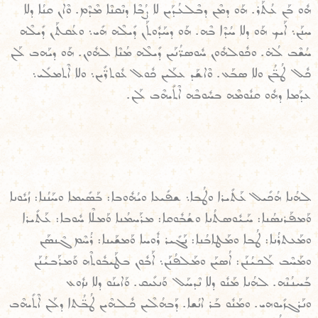
ܗܽܘ ܒܰܢ ܥܳܬܰܪ. ܗܰܘ ܕܡܶܢ ܕܒܶܠܥܳܕܰܝܢ ܠܐ ܨܳܒܶܐ ܕܢܶܩܢܶܐ ܡܶܕܶܡ. ܘܶܐܢ ܩܢܳܐ ܕܠܐ
ܚܢܰܢ܆ ܐܰܝܟ ܗܰܘ ܕܠܐ ܚܳܕܶܐ ܒܶܗ. ܗܰܘ ܕܚܰܕܽܘܬܰܢ ܕܺܝܠܶܗ ܗܺܝ܆ ܘܥܳܩܬܰܢ ܕܺܝܠܶܗ
ܚܳܫܶܒ ܠܳܗ̇. ܘܟܽܘܠܗܽܘܢ ܚܽܘܣܪ̈ܳܢܰܝܢ ܕܺܝܠܶܗ ܡܳܢܶܐ ܠܗܽܘܢ. ܗܰܘ ܕܝܰܗܒ ܠܰܢ
ܟܽܠ ܛܳܒ̈ܳܢ ܘܠܐ ܣܒܰܥ. ܘܶܐܫܰܕ ܥܠܰܝܢ ܟܽܘܠ ܥܽܘܬܪ̈ܺܝܢ܆ ܘܠܐ ܐܶܬܡܠܺܝ܆
ܥܕܰܡܐ ܕܗܽܘ ܩܢܽܘܡܶܗ ܒܚܽܘܒܶܗ ܐܶܬܺܝܗܶܒ ܠܰܢ.
ܠܗܳܢܐ ܗܳܟܺܝܠ ܥܰܬܺܝܪܐ ܘܛܳܒܐ܆ ܫܦܺܝܥܐ ܘܝܳܗܽܘܒܐ: ܒܰܣܺܝܡܐ ܘܚܰܢܳܢܐ: ܙܳܝܽܘܢܐ
ܘܰܡܦܰܪܢܣܳܢܐ: ܚܰܝܽܘܣܬܳܢܐ ܘܫܳܒܽܘܩܐ: ܡܪܰܚܡܳܢܐ ܘܰܡܠܶܐ ܚܽܘܒܐ: ܥܰܬܺܝܪܐ
ܘܡܰܥܬܪܳܢܐ: ܛܳܒܐ ܘܡܰܛܐܒܳܢܐ: ܢܰܓܺܝܪ ܪܽܘܚܐ ܘܰܡܫܰܝܢܐ: ܪܳܚܶܡ ܓܶܢܣܰܢ
ܘܡܰܚܶܒ ܠܰܟܝܳܢܰܢ: ܐܳܣܝܰܢ ܘܡܰܠܦܳܢܰܢ܆ ܐܰܒܽܘܢ ܒܛܰܝܒܽܘܬܶܗ ܘܰܡܪܰܒܝܳܢܰܢ
ܒܰܚܢܳܢܶܗ. ܠܗܳܢܐ ܡܰܢܽܘ ܕܠܐ ܢܶܕܚܰܠ ܘܰܢܥܺܝܩ. ܘܰܐܝܢܰܘ ܕܠܐ ܢܙܽܘܥ
ܘܢܰܪܓܙܺܝܘܗܝ. ܘܡܰܢܽܘ ܒܰܪ ܐܢܳܫܐ. ܕܰܒܗܳܠܶܝܢ ܟܽܠܗܶܝܢ ܛܳܒ̈ܳܬܐ ܕܠܰܢ ܐܶܬܺܝܗܶܒ