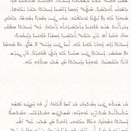
ܫܰܦܺܝܪ ܗܳܟܺܝܠ ܠܰܘܝܐ ܠܫܰܒܪܽܘܬܐ ܕܶܚܠܬܐ. ܘܟܺܐܢܳܐܺܝܬ ܡܶܬܒܰܥܝܳܐ ܗܳܕܶܐ
ܠܫܽܘܪܳܝ ܬܽܘܠܡܳܕܐ. ܡܶܛܽܠ ܕܰܟܡܐ ܕܰܐܡܺܝܢܐ ܕܶܚܠܬܐ ܠܘܳܬ ܝܳܠܽܘܦܐ.
ܡܰܥܗܕܳܐ ܠܶܗ ܕܠܐ ܢܶܛܥܶܐ ܝܽܘܠܦܳܢܶܗ. ܒܗܳܝ ܓܶܝܪ ܕܡܽܘܬܐ ܕܡܽܘܫܶܐ܆ ܠܗܳܢܽܘܢ
ܕܚܰܕܬܳܐܺܝܬ ܫܰܪܺܝܘ ܒܽܐܘܪܚܐ ܕܬܰܠܡܺܝܕܽܘܬܶܗ ܕܰܐܠܳܗܐ܆ ܥܰܠ ܕܶܚܠܬܐ ܡܦܰܩܶܕ
ܗܘܳܐ܆ ܗܳܟܰܢܐ ܐܳܦ ܬܢܳܢ ܠܟܽܠ ܬܰܠܡܺܝܕܐ ܕܰܡܫܰܪܶܐ ܒܽܐܘܪܚܐ ܕܙܰܕܺܝܩܽܘܬܐ܆
ܕܶܚܠܬܐ ܙܳܕܶܩ ܕܰܗܘܳܬ ܠܰܘܝܐ ܠܶܗ. ܐܰܝܢܐ ܓܶܝܪ ܕܕܳܚܶܠ ܠܐ ܫܳܐܶܛ. ܘܠܐ ܡܰܗܡܶܐ
ܘܠܐ ܡܒܰܣܰܪ. ܕܶܚܠܬܐ ܓܶܝܪ ܡܥܺܝܪܐ ܠܶܗ ܕܢܶܛܰܪ ܦܽܘ̈ܩܕܳܢܶܐ. ܘܶܐܢ ܓܕܰܫ
ܘܶܐܬܳܐ ܠܒܶܣܝܳܢܐ܆ ܥܽܘܗܕܳܢܐ ܕܕܶܚܠܬܐ ܡܶܢ ܫܶܠܝ ܡܬܰܘܰܗ ܠܶܗ.
ܒܰܪ ܫܳܥܬܶܗ ܓܶܝܪ ܕܡܶܬܕܟܰܪ ܒܰܪ ܐܢܳܫܐ ܠܰܐܠܳܗܐ܆ ܐܶܢ ܗܽܘ ܕܰܒܓܰܘ ܢܰܦܫܶܗ
ܚܰܬܺܝܬܳܐܺܝܬ ܡܶܬܬܨܺܝܪ ܥܽܘܗܕܳܢܶܗ܆ ܡܶܫܬܓܶܫ ܘܡܶܬܕܰܠܰܚ. ܘܡܶܬܡܠܶܐ
ܕܶܚܠܬܐ ܘܣܽܘܪܳܕܐ܆ ܘܥܳܐܠܐ ܥܠܰܘܗܝ ܬܘܰܗܬܐ ܡܶܢ ܫܶܠܝ܇ ܥܰܠ ܐܦ̈ܰܝ
ܒܶܣܝܳܢܶܗ ܩܰܕܡܳܝܐ. ܐܰܝܟ ܕܶܐܡܰܪ ܗܽܘ ܢܒܺܝܳܐ ܩܰܕܺܝܫܐ܇ ܕܝܳܕܰܥ ܗܘܳܐ ܕܢܶܕܚܰܠ