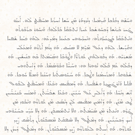
ܘܚܰܫܶܗ ܕܟܺܐܒܐ ܩܰܕܡܳܝܐ܆ ܕܢܶܙܕܗܰܪ ܡܶܢ ܚܰܫܐ ܐܚܪܺܢܐ ܡܚܰܦܶܛ ܠܶܗ. ܐܰܝܢܰܘ
ܓܶܝܪ ܒܰܪܢܳܫܐ ܕܰܒܚܽܘܫܳܒܐ ܥܺܝܪܐ ܢܶܬܒܰܩܶܐ ܒܰܐܠܳܗܐ܇ ܘܰܢܚܽܘܪ ܒܪܰܒܽܘܬܶܗ
ܘܢܶܬܒܰܩܶܐ ܒܰܓܢܺܝܙܽܘܬܶܗ܇ ܘܢܶܚܙܶܝܘܗܝ ܒܥܰܝܢܐ ܕܡܰܕܥܶܗ܇ ܠܗܰܘ ܟܝܳܢܐ ܫܰܦܝܐ
ܘܩܰܕܺܝܫܐ. ܠܗܰܘ ܕܥܰܠ ܡܶܕܶܡ ܠܐ ܣܢܺܝܩ. ܗܰܘ ܕܪܳܡ ܐܰܬܪܶܗ ܘܰܡܥܰܠܰܝ
ܡܰܫܪܝܶܗ. ܗܰܘ ܕܟܽܘܠܗܽܘܢ ܥܽܘܬܪ̈ܶܐ ܘܛܽܘ̈ܒܶܐ ܘܣܺܝ̈ܡܳܬܐ ܒܶܗ ܟܢܺܝܫܺܝܢ. ܗܰܘ
ܕܟܽܠܶܗ ܥܰܡ ܟܽܠܶܗ ܢܽܘܗܪܐ ܗܘ܆ ܘܚܰܝ̈ܶܐ ܘܒܽܘ̈ܣܳܡܶܐ. ܗܰܘ ܕܺܐܝܬܰܘܗܝ
ܫܳܒܽܘܩܐ. ܘܰܡܪܰܚܡܳܢܐ ܘܛܳܒܐ. ܗܰܘ ܚܰܝܽܘܣܬܳܢܐ ܘܚܰܢܳܢܐ ܘܰܡܠܶܐ ܚܽܘܒܐ. ܗܰܘ
ܦܰܐܝܐ ܘܰܐܪܓܺܝܓܐ ܘܫܰܦܺܝܪܐ. ܗܰܘ ܕܰܡܦܺܝܣ ܘܒܳܥܶܐ܆ ܘܰܡܚܰܦܶܛ ܠܟܽܘܠ
ܐܢܳܫ ܕܢܺܚܶܐ܆ ܗܰܘ ܕܰܐܠܺܝܨ ܥܰܠ ܚܰܝܰܝ̈ܢ. ܘܒܳܥܶܐ ܫܟܳܚ̈ܳܬܰܢ. ܘܰܡܢܳܚ ܒܰܢܝܳܚ̈ܰܝܢ
ܛܳܒ ܡܶܢܰܢ. ܗܰܘ ܕܰܐܡܺܝܢ ܡܦܺܝܣ ܠܰܢ ܕܢܶܣܰܒ ܡܶܢ ܥܽܘܬܪܶܗ ܘܢܶܒܽܘܙ ܡܶܢ
ܓܰܙܶܗ. ܘܢܶܥܬܰܪ ܡܶܢ ܣܺܝ̈ܡܳܬܶܗ. ܘܠܐ ܢܶܬܡܰܣܟܰܢ. ܗܰܘ ܕܠܐ ܚܰܕܺܝ ܒܚܰܝܰܘ̈ܗܝ
ܐܰܝܟ ܕܰܒܚܰܝ̈ܰܝܢ. ܗܰܘ ܕܡܶܛܽܠ ܕܠܐ ܣܶܦܩܰܬ ܡܶܣܟܺܢܽܘܬܰܢ ܕܬܶܣܰܩ ܨܶܝܕ
ܥܽܘܬܪܶܗ. ܗܽܘ ܐܰܚܬܶܗ ܠܥܽܘܬܪܶܗ ܨܶܝܕ ܡܶܣܟܺܢܽܘܬܰܢ. ܗܰܘ ܕܡܶܛܽܠ ܕܰܚܙܳܢ ܕܠܐ