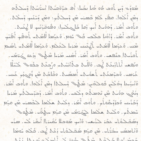
ܡܰܘܕܰܥ ܕܶܝܢ ܬܽܘܒ ܗܽܘ ܗܳܢܐ ܢܒܺܝܐ܆ ܐܳܦ ܒܕܽܘ̈ܟܝܳܬܐ ܐܚܪ̈ܳܢܝܳܬܐ ܕܶܚܠܬܶܗ
ܕܡܶܢ ܐܰܠܳܗܐ. ܩܦܰܕ ܠܰܡ ܒܶܣܪܝ ܡܶܢ ܕܶܚܠܬܳܟ܆ ܘܡܶܢ ܕܺܝ̈ܢܰܝܟ ܕܶܚܠܶܬ.
ܘܬܽܘܒ ܐܶܡܰܪ. ܕܰܗܘܺܝܬ ܐܰܝܟ ܙܶܩܐ ܒܰܐܓܠܺܝܕܐ܆ ܘܦܽܘܩ̈ܕܳܢܰܝܟ ܠܐ ܛܥܺܝܬ.
ܘܬܽܘܒ ܐܶܡܰܪ. ܕܽܐܘܳܢܐ ܒܠܶܒܝ ܟܽܠ ܝܽܘܡ. ܘܰܥܕܰܡܐ ܠܶܐܡܰܬܝ ܬܰܗܦܶܟ ܐܰܦܰܝ̈ܟ
ܡܶܢܝ. ܘܰܥܕܰܡܐ ܠܶܐܡܰܬܝ ܬܶܛܥܶܝܢܝ ܡܳܪܝܐ ܠܥܳܠܡ. ܘܰܥܕܰܡܐ ܠܶܐܡܰܬܝ ܬܣܺܝܡ
ܬܰܟܪܺܝܬܐ ܒܢܰܦܫܝ. ܘܬܽܘܒ ܐܶܡܰܪ. ܐܰܣܳܢܝ ܡܳܪܝܐ ܡܶܛܽܠ ܕܙܳܥܘ ܓܰܪ̈ܡܰܝ.
ܘܢܰܦܫܝ ܐܶܬܬܙܺܝܥܰܬ ܛܳܒ. ܘܰܠܐܺܝܬ ܒܬܶܐܢ̈ܚܳܬܝ ܘܨܰܒܥܶܬ ܒܟܽܘܠ ܠܰܝ̈ܠܶܐ
ܥܰܪܣܝ. ܘܰܒܕܶܡܥܰܬܝ ܬܰܫܘܺܝܬܝ ܐܰܡܣܺܝܬ. ܘܟܶܐܒܰܬ ܡܶܢ ܪܽܘܓܙܳܟ ܥܰܝܢܝ.
ܘܺܐܝܕܺܝܥܐ ܕܗܳܠܶܝܢ ܟܽܘܠܗܶܝܢ܆ ܡܶܛܽܠ ܕܶܚܠܬܐ ܕܡܶܢ ܐܰܠܳܗܐ. ܘܬܽܘܒ ܐܶܡܰܪ.
ܕܢܳܗܶܓ ܗܘܺܝܬ ܡܶܢ ܢܶܗܡܬܶܗ ܕܠܶܒܝ. ܘܬܽܘܒ ܐܶܡܰܪ. ܕܰܒܕܶܚܠܬܳܟ ܡܳܪܝܐ
ܕܰܒܰܪܰܝܢܝ ܘܰܒܙܰܕܺܝܩܽܘܬܳܟ. ܘܬܽܘܒ ܐܶܡܰܪ. ܕܠܰܝܬ ܫܠܳܡܐ ܠܒܶܣܪܝ ܡܶܢ ܩܕܳܡ
ܚܶܡܬܳܟ. ܘܠܰܝܬ ܫܠܳܡܐ ܠܓܰܪ̈ܡܰܝ ܡܶܢ ܩܕܳܡ ܚܛܳܗ̈ܰܝ. ܡܶܛܽܘܠ
ܕܣܰܟ̈ܠܘܳܬܝ ܥܒܰܪ ܠܪܺܝܫܝ܆ ܘܰܐܝܟ ܡܰܘܒܠܐ ܝܰܩܺܝܪܬܐ ܐܺܝܩܰܪ ܠܺܝ. ܣܪܺܝ
ܘܶܐܬܡܣܺܝ ܚܒܳܪ̈ܳܬܝ. ܡܶܢ ܩܕܳܡ ܣܰܟ̈ܠܘܳܬܝ ܙܳܥܶܬ ܛܳܒ. ܟܽܠܶܗ ܝܰܘܡܳܐ
ܒܰܟܡܺܝܪܽܘܬܐ ܗܰܠܟܶܬ. ܡܶܛܽܠ ܕܩܽܘܪ̈ܨܠܰܝ ܐܶܬܡܠܺܝܘ ܙܰܘܥܬܐ. ܙܳܥܶܬ