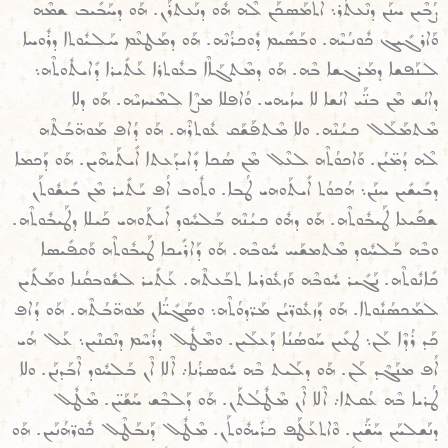
ܨܳܒܶܝܢ ܚܢܰܢ ܕܢܶܥܬܰܪ܆ ܐܶܬܡܰܣܟܰܢ ܠܶܗ ܗܽܘ ܕܢܰܥܬܪܰܢ. ܗܰܘ ܕܚܰܒܺܝܒ ܫܡܶܗ
ܘܰܐܪܓܺܝܓ ܟܽܘܢܳܝܶܗ. ܘܒܰܣܺܝܡ ܕܽܘܟܪܳܢܶܗ. ܗܰܘ ܕܡܰܛܥܶܡ ܚܰܠܝܽܘܬܐ ܕܪܽܘܚܐ
ܠܢܰܦܫܐ ܕܡܰܪܓܫܐ ܒܶܗ. ܗܰܘ ܕܡܶܬܓܰܐܶܐ ܒܥܽܘܬܪܐ ܥܰܬܺܝܪܐ ܕܺܐܝܬܽܘܬܶܗ܆
ܕܐܢܳܫ ܡܶܢ ܒܢ̈ܰܝ ܐܢܳܫܐ ܠܐ ܚܙܳܝܗܝ. ܘܳܐܦܠܐ ܡܨܶܐ ܠܡܶܚܙܝܶܗ. ܗܰܘ ܕܠܐ
ܡܶܬܡܰܠܰܠ ܟܝܳܢܶܗ. ܘܠܐ ܡܶܬܦܰܫܰܩ ܥܽܘܬܪܶܗ. ܗܰܘ ܕܳܐܦ ܡܰܘܗ̈ܒܳܬܶܗ
ܠܶܗ ܕܳܡ̈ܝܳܢ. ܘܰܐܟܘܳܬܶܗ ܠܥܶܠ ܡܶܢ ܣܳܟܐ ܕܺܐܝܕܰܥܬܐ ܐܺܝܬܰܝܗܶܝܢ. ܗܰܘ ܕܰܟܡܐ
ܕܒܺܝܫܺܝܢ ܚܢܰܢ܆ ܗܳܟܘܳܬ ܐܺܝܬܰܘܗܝ ܛܳܒܐ. ܘܬܽܘܒ ܐܳܦ ܝܰܬܺܝܪ ܡܶܢ ܒܺܝܫܽܘܬܰܢ
ܫܦܺܝܥܐ ܛܰܝܒܽܘܬܶܗ. ܗܰܘ ܕܗܽܘ ܟܝܳܢܶܗ ܒܰܠܚܽܘܕ ܐܺܝܬܰܘܗܝ ܟܰܝܠܐ ܕܛܰܝܒܽܘܬܶܗ.
ܘܒܶܗ ܒܰܠܚܽܘܕ ܡܶܬܡܫܰܚ ܚܽܘܒܶܗ. ܗܰܘ ܕܰܐܪܺܝܟܐ ܛܰܝܒܽܘܬܶܗ ܘܰܩܦܺܝܣܐ
ܟܺܐܢܽܘܬܶܗ. ܢܰܓܺܝܪ ܚܽܘܒܶܗ ܘܰܙܥܽܘܪܝܐ ܬܒܰܥܬܶܗ. ܥܰܬܺܝܪ ܠܫܽܘܒܩܳܢܐ ܘܡܰܬܺܝܢ
ܠܡܰܟܣܳܢܽܘܬܐ. ܗܰܘ ܕܰܙܥܽܘܪ̈ܝܳܢ ܡܰܪ̈ܕܘܳܬܶܗ܆ ܘܣܰܓܺܝ̈ܳܐܢ ܡܰܘܗ̈ܒܳܬܶܗ. ܗܰܘ ܕܳܐܦ
ܟܰܕ ܪܳܕܶܐ ܠܰܢ܆ ܛܥܺܝܢ ܚܰܘܣܳܢܳܐ ܕܰܥܠܰܝܢ. ܘܡܶܛܽܠ ܕܪܳܚܶܡ ܕܢܶܩܢܶܝܢ܆ ܥܰܠ ܗܳܝ
ܐܳܦ ܡܢܰܓܶܕ ܠܰܢ. ܗܰܘ ܕܠܰܝܬ ܒܶܗ ܚܽܘܣܪܳܢܐ܇ ܐܶܠܐ ܐܶܢ ܒܰܠܚܽܘܕ ܐܶܒܰܕܢܰܢ. ܘܠܐ
ܛܳܪܝܐ ܒܶܗ ܥܳܩܬܐ܇ ܐܶܠܐ ܐܶܢ ܡܶܛܽܠܳܬܰܢ. ܗܰܘ ܕܰܠܒܶܫ ܚܰܫܰܝ̈ܢ. ܡܶܛܽܠ
ܕܢܰܫܠܚܰܢ ܚܰܫ̈ܰܝܢ. ܘܶܐܬܥܰܛܰܦ ܟܪܺܝܗܽܘܬܰܢ. ܡܶܛܽܠ ܕܰܢܒܰܛܶܠ ܟܽܘܪ̈ܗܳܢܰܝܢ. ܗܰܘ