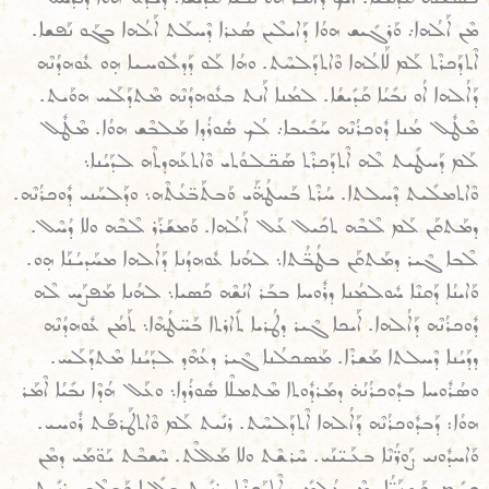
ܡܶܢ ܐܰܠܳܗܐ܇ ܘܰܪܓܺܝܫ ܗܘܳܐ ܕܰܐܝܠܶܝܢ ܣܳܥܪܐ ܕܶܚܠܰܬ ܐܰܠܳܗܐ ܒܓܰܘ ܢܰܦܫܐ.
ܐܶܬܕܰܟܪܶܬ ܠܰܡ ܠܰܐܠܳܗܐ ܘܶܐܬܕܰܠܚܶܬ. ܘܗܳܐ ܠܰܘ ܕܰܕܠܽܘܚܝܐ ܗ̣ܘ ܥܽܘܗܕܳܢܶܗ
ܕܰܐܠܳܗܐ ܐܳܘ ܢܒܺܝܳܐ ܩܰܕܺܝܫܳܐ. ܠܡܳܢܐ ܐܰܢܬ ܒܥܽܘܗܕܳܢܶܗ ܡܶܬܕܰܠܰܚ ܗܘܰܝܬ.
ܡܶܛܽܠ ܡܳܢܐ ܕܽܘܟܪܳܢܶܗ ܚܰܒܺܝܒܐ܇ ܠܳܟ ܣܽܘܪܳܕܐ ܡܰܠܒܶܫ ܗܘܳܐ. ܡܶܛܽܠ
ܠܰܡ ܕܰܚܛܺܝܬ ܠܶܗ ܐܶܬܕܰܟܪܶܬ ܣܰܟ̈ܠܘܳܬܝ ܘܶܐܬܥܰܗܕܬܶܗ ܠܕܰܝܳܢܐ܆
ܘܶܐܬܡܠܺܝܬ ܕܶܚܠܬܐ. ܚܳܪܶܬ ܒܰܚܛܳܗ̈ܰܝ ܘܰܒܬܰܒ̈ܥܳܬܶܗ܆ ܘܕܰܠܚܰܢܝ ܕܽܘܟܪܳܢܶܗ.
ܕܡܰܬܩܰܢ ܠܰܡ ܠܶܒܶܗ ܬܟܺܝܠ ܥܰܠ ܐܰܠܳܗܐ. ܘܰܡܫܰܪܰܪ ܠܶܒܶܗ ܘܠܐ ܕܳܚܶܠ.
ܠܶܒܐ ܓܶܝܪ ܕܡܰܬܩܰܢ ܒܛܳܒ̈ܳܬܐ܆ ܠܗܳܢܐ ܥܽܘܗܕܳܢܐ ܕܰܐܠܳܗܐ ܡܚܰܕܝܳܢܰܐ ܗ̣ܘ.
ܘܰܐܝܢܳܐ ܕܰܩܢܶܐ ܚܽܘܠܡܳܢܐ ܕܪܽܘܚܐ ܒܒܰܪ ܐܢܳܫܶܗ ܟܰܣܝܐ܆ ܠܗܳܢܐ ܡܰܦܨܰܚ ܠܶܗ
ܕܽܘܟܪܳܢܶܗ ܕܰܐܠܳܗܐ. ܐܰܝܟܐ ܓܶܝܪ ܕܛܳܪܝܐ ܬܺܐܪܬܐ ܒܰܚ̈ܛܳܗܶܐ܆ ܬܰܡܳܢ ܥܽܘܗܕܳܢܶܗ
ܕܕܰܝܳܢܐ ܕܶܚܠܬܐ ܡܰܫܪܶܐ. ܡܰܣܟܠܳܢܐ ܓܶܝܪ ܕܥܳܗܶܕ ܠܕܰܝܳܢܐ ܡܶܬܕܰܠܰܚ.
ܘܣܳܪܽܘܚܐ ܒܕܽܘܟܪܳܢܳܗ̇ ܕܡܰܪܕܽܘܬܐ ܡܶܬܡܠܶܐ ܣܽܘܪܳܕܐ܆ ܘܥܰܠ ܗܳܕܶܐ ܢܒܺܝܳܐ ܐܶܡܰܪ
ܗܘܳܐ: ܕܰܒܕܽܘܟܪܳܢܶܗ ܕܰܐܠܳܗܐ ܐܶܬܕܰܠܚܶܬ. ܪܢܺܝܬ ܠܰܡ ܘܶܐܬܛܰܪܦܰܬ ܪܽܘܚܝ.
ܘܰܐܚܕܽܘܢܝ ܨܰܘܪ̈ܳܢܶܐ ܒܥܰܝ̈ܢܰܝ. ܚܶܪܫܶܬ ܘܠܐ ܡܰܠܠܶܬ. ܚܶܫܒܶܬ ܝܰܘ̈ܡܰܝ ܕܡܶܢ
ܩܕܺܝܡ. ܘܰܫܢܰܝ̈ܳܐ ܕܡܶܢ ܥܳܠܡܺܝܢ ܐܶܬܕܰܟܪܶܬ. ܪܢܺܝܬ ܒܠܺܠܝܐ ܘܰܒܠܶܒܝ ܪܢܺܝܬ.