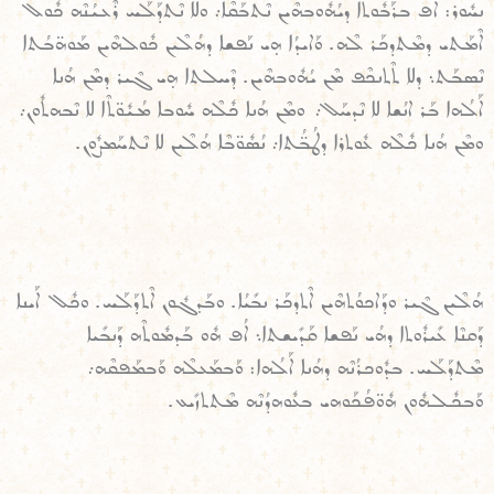
ܢܚܽܘܪ: ܐܳܦ ܒܪܰܒܽܘܬܐ ܕܝܳܗܽܘܒܗܶܝܢ ܢܶܬܒܰܩܶܐ܇ ܘܠܐ ܢܶܬܕܰܠܰܚ ܪܶܥܝܳܢܶܗ ܟܽܘܠ
ܐܶܡܰܬܝ ܕܡܶܬܕܟܰܪ ܠܶܗ. ܘܰܐܝܕܳܐ ܗ̣ܝ ܢܰܦܫܐ ܕܗܳܠܶܝܢ ܟܽܘܠܗܶܝܢ ܡܰܘܗ̈ܒܳܬܐ
ܢܶܣܒܰܬ܆ ܕܠܐ ܬܶܬܢܟܶܦ ܡܶܢ ܝܳܗܽܘܒܗܶܝܢ. ܕܶܚܠܬܐ ܗ̣ܝ ܓܶܝܪ ܕܡܶܢ ܗܳܢܐ
ܐܰܠܳܗܐ ܒܰܪ ܐܢܳܫܐ ܠܐ ܢܶܕܚܰܠ܇ ܘܡܶܢ ܗܳܢܐ ܟܽܠܶܗ ܚܽܘܒܐ ܡܳܝܽܘ̈ܬܶܐ ܠܐ ܢܶܒܗܬܽܘܢ܇
ܘܡܶܢ ܗܳܢܐ ܟܽܠܶܗ ܥܽܘܬܪܐ ܕܛܳܒ̈ܳܬܐ܇ ܢܳܣܽܘ̈ܒܶܐ ܗܳܠܶܝܢ ܠܐ ܢܶܬܚܰܡܨܽܘܢ.
ܗܳܠܶܝܢ ܓܶܝܪ ܘܕܰܐܟܘܳܬܗܶܝܢ ܐܶܬܕܟܰܪ ܢܒܺܝܳܐ. ܘܒܰܕܓܽܘܢ ܐܶܬܕܰܠܰܚ. ܘܟܽܠ ܐܰܝܢܐ
ܕܰܩܢܶܐ ܥܺܝܪܽܘܬܐ ܕܗܳܝ ܢܰܦܫܐ ܩܰܕܺܝܫܬܐ܆ ܐܳܦ ܗܽܘ ܒܰܕܡܽܘܬܶܗ ܕܰܢܒܺܝܐ
ܡܶܬܕܰܠܰܚ. ܒܕܽܘܟܪܳܢܶܗ ܕܗܳܢܐ ܐܰܠܳܗܐ: ܘܰܒܡܰܥܠܶܗ ܘܰܒܡܰܦܩܶܗ܇
ܘܰܒܟܽܠܗܽܘܢ ܗܽܘ̈ܦܳܟܰܘܗܝ ܒܥܽܘܗܕܳܢܶܗ ܡܶܬܬܙܺܝܥ.