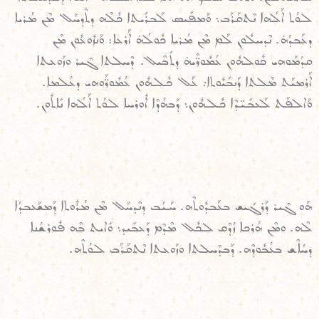
ܠܘܳܬ ܐܰܠܳܗܐ ܢܶܬܩܰܪܰܒ܆ ܘܰܡܦܺܝܣ ܠܰܒܪܺܝܬܐ ܟܽܠܶܗ ܕܬܶܕܚܰܠ ܡܶܢ ܡܳܪܝܐ
ܕܥܰܒܕܳܗ̇. ܢܶܕܚܠܽܘܢ ܠܰܡ ܡܶܢ ܡܳܪܝܐ ܟܽܘܠܳܗ̇ ܐܰܪܥܐ: ܘܰܢܙܽܘܥܽܘܢ ܡܶܢ
ܩܕܳܡܰܘܗܝ ܟܽܘܠܗܽܘܢ ܥܳܡܽܘܪ̈ܶܝܗ̇ ܕܬܺܒܶܝܠ. ܕܶܚܠܬܐ ܓܶܝܪ ܘܙܰܘܥܬܐ
ܐܰܪܡܝܰܬ ܡܶܠܬܐ ܕܰܢܒܺܝܽܘܬܐ܇ ܥܰܠ ܟܽܠܗܽܘܢ ܥܳܡܽܘܪ̈ܰܘܗܝ ܕܥܳܠܡܐ.
ܘܰܐܠܦܰܬ ܠܰܥܒܺܝ̈ܕܶܐ ܟܽܠܗܽܘܢ܆ ܕܰܒܗܳܕܶܐ ܐܽܘܪܚܐ ܠܘܳܬ ܐܰܠܳܗܐ ܢܺܐܬܽܘܢ.
ܗܰܘ ܓܶܝܪ ܕܰܪܓܺܝܫ ܒܥܰܒܕܽܘܬܶܗ. ܚܰܝܳܒ ܕܢܶܕܚܰܠ ܡܶܢ ܡܳܪܽܘܬܐ ܕܰܡܫܰܥܒܕܳܐ
ܠܶܗ. ܘܡܶܢ ܗܳܪܟܐ ܙܳܕܶܩ ܠܟܽܠ ܡܶܕܶܡ ܕܰܥܒܺܝܕ܆ ܘܺܐܝܬ ܒܶܗ ܦܽܘܪܫܳܢܐ
ܕܚܳܐܶܫ ܒܥܳܒܽܘܕܶܗ. ܕܰܒܕܶܚܠܬܐ ܘܙܰܘܥܬܐ ܢܶܬܩܰܪܰܒ ܠܘܳܬܶܗ.