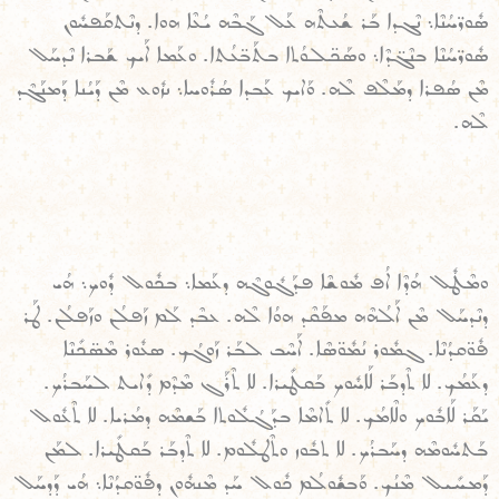
ܣܽܘܪ̈ܚܳܢܶܐ܆ ܢܶܓܕܐ ܒܰܪ ܫܳܥܬܶܗ ܥܰܠ ܓܰܒܶܗ ܝܳܥܶܐ ܗܘܐ. ܕܢܶܬܩܰܦܚܽܘܢ
ܣܽܘܪ̈ܚܳܢܶܐ ܒܢܶܓ̈ܕܶܐ܆ ܘܣܰܟ̈ܠܘܳܬܐ ܒܬܰܒ̈ܥܳܬܐ. ܘܥܰܡܐ ܐܰܝܟ ܫܰܒܪܐ ܢܶܕܚܰܠ
ܡܶܢ ܣܳܦܪܐ ܕܡܰܠܶܦ ܠܶܗ. ܘܰܐܝܟ ܥܰܒܕܐ ܣܳܪܽܘܚܐ܆ ܢܙܽܘܥ ܡܶܢ ܕܰܝܳܢܐ ܕܰܡܢܰܓܶܕ
ܠܶܗ.
ܘܡܶܛܽܠ ܗܳܕܶܐ ܐܳܦ ܡܽܘܫܶܐ ܦܕܰܓܽܘܓܶܗ ܕܥܰܡܐ܆ ܒܟܽܘܠ ܕܽܘܟ܆ ܗܳܝ
ܕܢܶܕܚܰܠ ܡܶܢ ܐܰܠܳܗܶܗ ܡܦܰܩܶܕ ܗܘܳܐ ܠܶܗ. ܥܒܶܕ ܠܰܡ ܙܰܦܠܳܢ ܘܙܰܦܠܳܢ. ܛܰܪ
ܦܽܘ̈ܩܕܳܢܶܐ. ܓܡܽܘܪ ܢܳܡܽܘ̈ܣܶܐ. ܐܰܚܶܒ ܠܒܰܪ ܙܰܘܓܳܟ. ܣܥܽܘܪ ܡܶܣ̈ܟܺܢܶܐ
ܕܥܰܡܳܟ. ܠܐ ܬܶܕܒܰܪ ܠܰܐܚܽܘܟ ܒܰܩܛܺܝܪܐ. ܠܐ ܬܶܪܰܓ ܡܶܕܶܡ ܕܺܐܝܬ ܠܚܰܒܪܳܟ.
ܝܰܩܰܪ ܠܰܐܒܽܘܟ ܘܠܶܐܡܳܟ. ܠܐ ܬܺܐܡܶܐ ܒܕܰܓܳܠܽܘܬܐ ܒܰܫܡܶܗ ܕܡܳܪܝܐ. ܠܐ ܬܶܥܽܘܠ
ܒܰܬܚܽܘܡܶܗ ܕܚܰܒܪܳܟ. ܠܐ ܬܒܽܘܙ ܘܬܶܛܠܽܘܡ. ܠܐ ܬܶܕܒܰܪ ܒܰܩܛܺܝܪܐ. ܠܡܰܢ
ܕܰܡܚܺܝܠ ܡܶܢܳܟ. ܘܰܒܫܽܘܠܳܡ ܟܽܘܠ ܚܰܕ ܡܶܢܗܽܘܢ ܕܦܽܘ̈ܩܕܳܢܶܐ܆ ܗܳܝ ܕܰܕܚܰܠ