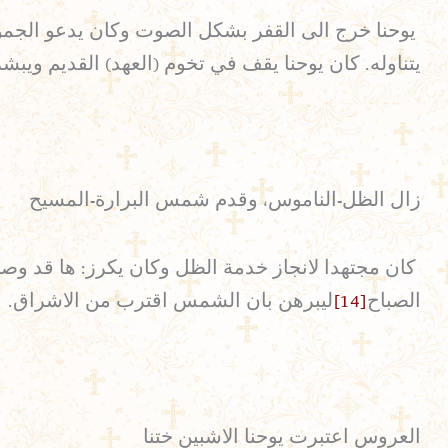
يوحنا خرج الى القفر بشكل الصوت وكان يدعو الجموع 
يتناوله. كان يوحنا يقف في تخوم (العهد) القديم ويبش
زال الظل-الناموس، وقدم شمس البرارة-المسيح
كان مجتهدا لانجاز خدمة الظل وكان يكرز: ها قد وص
الصباح
[14]
ليبرهن بان الشمس اقترب من الاشراق.
العروس اعتبرت يوحنا الاشبين ختنا