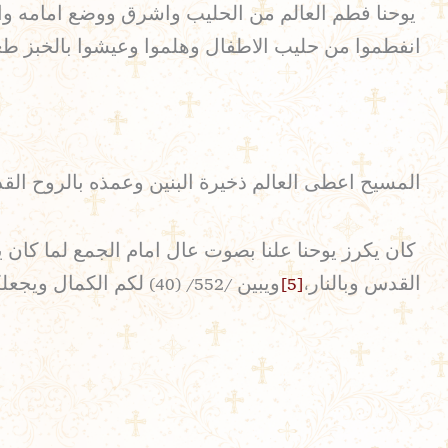
يوحنا فطم العالم من الحليب واشرق ووضع امامه وارا
انفطموا من حليب الاطفال وهلموا وعيشوا بالخبز طعام
المسيح اعطى العالم ذخيرة البنين وعمذه بالروح الق
كان يكرز يوحنا علنا بصوت عال امام الجمع لما كان 
القدس وبالنار،
[5]
ويبين /552/ (40) لكم الكمال ويجعلكم تقتنون درجة ذخيرة البنين ويلدكم مجددا لتدعوا الله ابانا الذي في السماء.