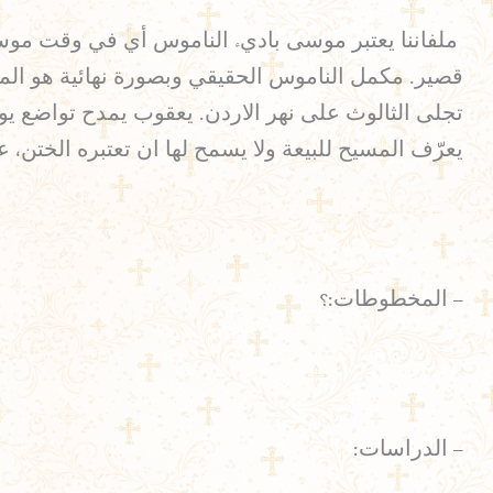
ملفاننا يعتبر موسى باديء الناموس أي في وقت موس
قصير. مكمل الناموس الحقيقي وبصورة نهائية هو الم
تجلى الثالوث على نهر الاردن. يعقوب يمدح تواضع يو
يعرّف المسيح للبيعة ولا يسمح لها ان تعتبره الختن، عل
– المخطوطات:؟
– الدراسات: