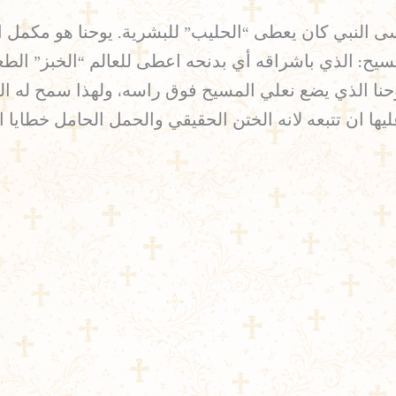
ى النبي كان يعطى “الحليب” للبشرية. يوحنا هو مكمل 
سيح: الذي باشراقه أي بدنحه اعطى للعالم “الخبز” ال
حنا الذي يضع نعلي المسيح فوق راسه، ولهذا سمح له ال
يها ان تتبعه لانه الختن الحقيقي والحمل الحامل خطايا ال