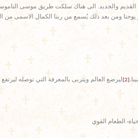
د) القديم والجديد. الى هناك سلكت طريق موسى الناموس
يوحنا ومن بعد ذلك يُسمع من ربنا الكمال الاسمى من ا
اء
[2]
ليرضع العالم ويتربى بالمعرفة التي توصله ليرتفع 
ياة- الطعام القوي