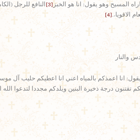
ه المسيح وهو يقول: انا هو الخبز
[3]
النافع للرجل (الكا
 الاقوياء.
[4]
دس والنار
يقول: انا اعمذكم بالمياه اعني انا اعطيكم حليب آل مو