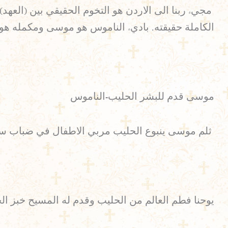
مجيء ربنا الى الاردن هو التخوم الحقيقي بين (العه
الكاملة حقيقته. باديء الناموس هو موسى ومكمله هو 
موسى قدم للبشر الحليب-الناموس
ثلم موسى ينبوع الحليب مربي الاطفال في ضباب سين
يوحنا فطم العالم من الحليب وقدم له المسيح خبز الح