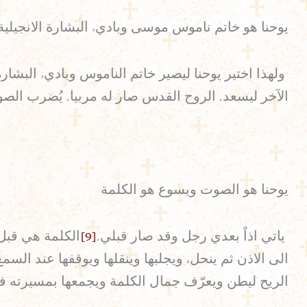
يوحنا هو خاتم ناموس موسى وباديء البشارة الانجيلية
ولهذا اختير يوحنا ليصير خاتم الناموس وباديء البشارة
الآخر ليسعد. الروح القدس صار له مربيا. يُضرب الص
يوحنا هو الصوت ويسوع هو الكلمة
ياتي اذاً بعدي رجل وقد صار قبلي.
[9]
الكلمة هي قبل
الى الاذن ثم ينحل، ويجلبها وينقلها ويوقفها عند ا
الريح ليطن ويعرّف جمال الكلمة ويجمعها بمسيرته في