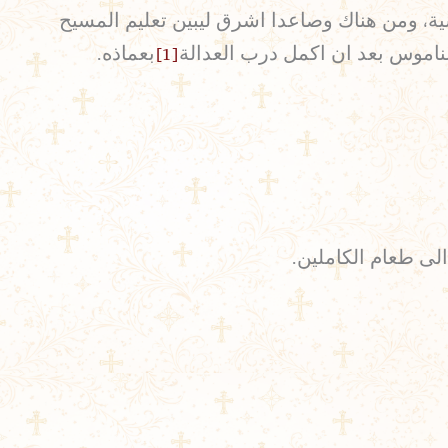
ية، ومن هناك وصاعدا اشرق ليبين تعليم المسيح
لناموس بعد ان اكمل درب العدالة
[1]
بعماذه.
الى طعام الكاملين.