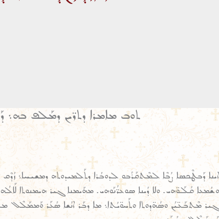
ܬܘܒ ܡܐܡܪܐ ܕܬܪ̈ܝܢ ܕܡܰܠܦ ܒܗ܆ ܕܰܐܝܢ
ܐܝܢܐ ܕܰܒܛܶܟܣܐ ܨܳܒܶܐ ܠܡܶܬܩܰܪܳܒܘ ܠܕܘܒܳܪܐ ܕܬܰܠܡܝܕܘܬܗ ܕܡܫܝܚܐ܆ ܙܳܕܶܩ ܠܗ
ܘܫܳܡܥܐ ܩܳܠܰܘ̈ܗܝ. ܘܠܐ ܕܳܝܢܐ ܣܘܥܪ̈ܳܢܰܘܗܝ. ܡܗܰܝܡܢܐ ܓܝܪ ܗܝܡܢܘܬܐ ܠܰܐܠܳܗܐ.
ܓܝܪ ܡܶܬܒܰܥ̈ܝܳܢ ܘܣܳܗ̈ܕܘܬܐ ܘܬܰܚܘ̈ܝܳܬܐ܆ ܡܐ ܕܒܰܪ ܐܢܳܫܐ ܣܳܥܰܪ ܘܰܡܡܰܠܶܠ ܡܕ