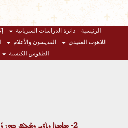
الرئيسية
دائرة الدراسات السريانية
إك
اللاهوت العقيدي
القديسون والأعلام
ا
الطقوس الكنسية
2- ܡܐܡܪܐ ܕܬܪ̈ܝܢ ܕܡܰܠܦ ܒܗ܆ ܕܰܐܝܢܐ ܦܽܘܩܕܳܢܐ ܩܰܕܡܝܐ ܙܳܕܶܩ ܠܗ ܕܢܶܐܚܘܕ ܠܒܰܪ ܐܢܳܫܐ܇ ܕܡܶܬܩܰܪܰܒ ܠܬܰܠܡܺܝܕܽܘܬܗ ܕܰܡܫܺܝܚܐ