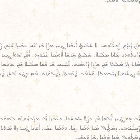
ܕܰܡܡܰܠܶܠ ܘܣܳܥܰܪ.
ܘܐܢ ܕܰܢܕܽܘܢ ܨܶܒܝ̈ܳܢܰܘܗܝ. ܠܐ ܫܰܠܺܝܛ ܐܰܝܟܰܢܐ ܓܝܪ ܡܨܶܐ ܒܰܪ ܐܢܳܫܐ ܥܒܺܝܕܐ ܕܰܢܕܽܘܢ
ܕܺܐܝܬܰܘܗܝ ܡܳܐܢܐ ܡܠܺܝܠܐ܇ ܫܰܠܝܛ ܕܢܶܪܫܶܐ ܠܽܐܘܡܳܢܐ ܥܳܒܽܘܕܗ. ܐܳܦܶܢ ܢܶܗܘܐ ܓܝܪ
ܡܳܐܢܐ ܕܠܐ ܡܶܠܬܐ ܡܶܢ ܒܨܳܬܐ ܕܽܐܘܡܳܢܗ̇. ܪܰܚܺܝܩ ܒܰܪ ܐܢܳܫܐ ܡܠܺܝܠܐ ܡܶܢ ܥܘܩܳܒܐ 
ܡܰܪܓܫܳܢܘܬܐ ܕܚܶܟܡܬܐ. ܘܰܕܢܶܣܰܒ ܛܥܰܡܬܐ ܕܛܰܝܒ̈ܘܳܬܗ̇. ܣܳܡ ܒܓܰܘ ܢܰܦܫܰܢ ܛܰܥܡ
ܪܰܒ ܗ̣ܘ ܓܶܝܪ ܐܰܠܗܐ ܡܶܢ ܒܨܳܬܐ ܕܚܽܘ̈ܫܳܒܐ. ܘܥܳܒܪܐ ܐܳܦ ܡܕܰܒܪܳܢܘܬܗ ܠܥܘܩܳܒܐ 
ܨܶܒܝ̈ܳܢܰܘܗܝ܇ ܕܡܶܛܽܠ ܡܳܢܐ ܗܳܟܰܢܐ ܨܒܳܐ܇ ܘܗܳܟܰܢܐ ܥܒܰܕ. ܐܰܟܙܢܐ ܓܶܝܪ ܕܠܐ ܡܶܬܬ
ܕܡܶܛܽܘܠ ܡܳܢܐ ܗܳܟܰܢܐ ܨܒܳܐ ܘܰܥܒܰܕ.