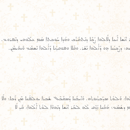
ܐܢܳܫܐ ܐܰܝܢܐ ܕܠܰܐܠܗܐ ܨܳܒܶܐ ܕܢܶܬܩܰܪܰܒ ܘܗܳܕܐ ܚܰܘܒܬܐ ܣܳܡ ܥܠܰܘܗܝ ܕܢܶܦܪܘܥ.
ܕܨܶܒܝܳܢܐ ܗ̣ܘ ܕܰܐܠܳܗܐ ܢܰܫܰܪ. ܘܩܳܠܐ ܘܦܘܩܕܳܢܐ ܕܰܐܠܳܗܐ ܢܶܫܡܰܥ ܘܰܢܗܰܝܡܶܢ.
ܳܗܐ܇ ܘܰܠܘܳܬ ܡܕܰܒܪܳܢܘܬܗ. ܘܰܐܝܟܰܢܐ ܕܰܡܩܰܒܶܠ ܫܰܒܪܐ ܝܘܠܦܳܢܐ ܡܶܢ ܪܰܒܐ܆ ܘܠܳܐ
ܳܡܰܥ܆ ܗܳܟܰܢܐ ܙܳܕܶܩ ܠܶܗ ܠܒܰܪ ܐܢܳܫܐ ܕܢܶܗܘܶܐ ܠܘܳܬ ܐܰܠܳܗܐ܇ ܟܰܕ ܠܳܐ