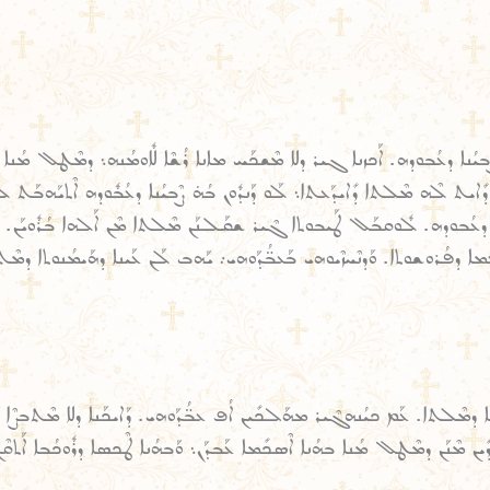
 ܨܶܒܝܳܢܐ ܕܥܳܒܘܕܗ. ܐܰܟܙܢܐ ܓܝܪ ܕܠܐ ܡܶܫܟܰܚ ܡܐܢܐ ܪܳܫܶܐ ܠܽܐܘܡܳܢܗ܆ ܕܡܶܛܠ ܡܳܢܐ ܗܳܟ
 ܕܺܐܝܬ ܠܶܗ ܡܶܠܬܐ ܕܺܐܝܕܰܥܬܐ܆ ܠܰܘ ܕܰܢܕܽܘܢ ܒܳܗ̇ ܨܶܒܝܳܢܐ ܕܥܳܒܽܘܕܗ ܐܶܬܝܰܗܒܰܬ
ܕܥܳܒܘܕܗ. ܠܽܘܩܒܰܠ ܛܰܝܒܘܬܐ ܓܶܝܪ ܫܩܰܠܢܰܢ ܡܶܠܬܐ ܡܶܢ ܐܰܠܗܐ ܒܳܪܽܘܝܰܢ. ܘܰܕܢܶܬܗ
ܐ ܕܦܳܪܘܫܘܬܐ. ܘܰܕܢܶܚܙܶܝܘܗܝ ܒܰܥܒ̈ܳܕܰܘܗܝ܇ ܝܰܗܒ ܠܰܢ ܥܰܝܢܐ ܕܗܰܝܡܳܢܘܬܐ ܕܡܶ
ܕܡܶܠܬܐ. ܥܰܡ ܟܝܳܢܗܓܶܝܪ ܡܗܰܠܟܺܝܢ ܐܳܦ ܥܒ̈ܳܕܰܘܗܝ. ܕܰܐܝܟܰܢܐ ܕܠܐ ܡܶܬܒܨܶܐ ܟܝܳ
ܕܺܝܢ ܡܶܢܰܢ ܕܡܶܛܠ ܡܳܢܐ ܒܗܳܢܐ ܐܶܣܟܺܡܐ ܥܰܒܕܰܢ܆ ܘܰܒܗܳܢܐ ܛܶܟܣܐ ܕܪܽܘܟܳܒܐ ܐܰܬܩܶ