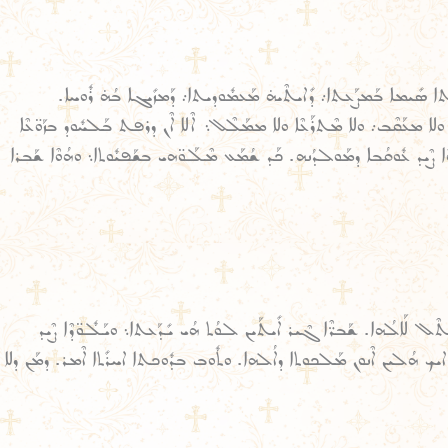
ܬܐ ܣܺܝܡܐ ܒܰܡܨܰܥܬܐ܇ ܕܺܐܝܬܶܝܗ̇ ܡܰܥܡܽܘܕܝܬܐ܇ ܕܰܡܙܺܝܓܐ ܒܳܗ̇ ܪܽܘܚܐ.
ܐ ܘܠܐ ܡܥܰܩܶܒ܇ ܘܠܐ ܡܶܬܪܰܥܶܐ ܘܠܐ ܡܡܰܠܶܠ܆ ܐܶܠܐ ܐܶܢ ܕܪܦܬ ܒܰܠܚܽܘܕ ܒܙܰܘ̈ܥܶܐ
ܘܶܐ ܨܶܝܕ ܥܽܘܩܳܒܐ ܕܡܰܘܠܕܳܢܗ. ܟܰܕ ܫܳܡܰܥ ܡܶܠܰܘ̈ܗܝ ܒܫܰܦܝܽܘܬܐ܆ ܘܗܳܘܶܐ ܫܰܒܪܐ
ܬܶܠ ܠܰܐܠܳܗܐ. ܫܰܒܪ̈ܶܐ ܓܶܝܪ ܐܺܝܬܰܝܢ ܠܘܳܬ ܗܳܝ ܝܺܕܰܥܬܐ܆ ܘܝܰܠܽܘ̈ܕܶܐ ܨܶܝܕ
ܐܝܟ ܗܳܠܝܢ ܐܶܢܘܢ ܡܰܠܟܘܬܐ ܕܐܠܳܗܐ. ܘܬܽܘܒ ܒܕܽܘܟܬܐ ܐܚܪܺܬܐ ܐܶܡܪ. ܕܡܰܢ ܕܠܐ