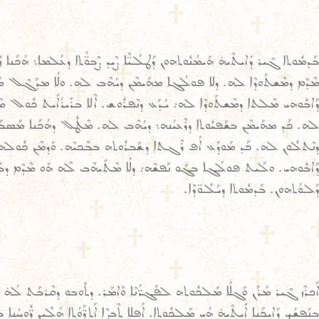
ܒܰܕܡܽܘܬܐ ܓܶܝܪ ܕܺܐܝܬܶܝܗ̇ ܗܰܝܡܳܢܽܘܬܗܘܢ ܕܰܛܠܳܝ̈ܶܐ ܨܶܝܕ ܨܶܒܘ̈ܳܬܐ ܕܥܳܠܡܐ܆ ܗܳܟܰ
ܡܶܕܶܡ ܕܡܶܫܬܰܘܕܶܐ ܠܗ. ܕܠܐ ܦܘܠܳܓܐ ܡܗܰܝܡܶܢ ܕܝܳܗܶܒ ܠܗ. ܘܠܳܐ ܡܕܰܓܶܠ ܡܶܠܬܶ
ܕܰܐܒܽܘܗܝ ܡܶܠܬܐ ܕܡܶܫܬܰܘܕܶܐ ܠܗ܇ ܝܳܕܰܥ ܕܢܶܦܪܽܘܫ. ܐܶܠܐ ܒܪܺܝܪܳܐܺܝܬ ܟܽܘܠ ܡܶ
ܠܗ. ܟܰܕ ܡܗܰܝܡܶܢ ܒܫܰܦܝܽܘܬܐ ܕܪܶܥܝܳܢܗ܆ ܕܝܳܗܶܒ ܠܗ. ܡܶܛܽܠ ܕܗܳܟܰܢܐ ܡܰܣܒܰܪ ܥܠܰ
ܕܢܶܬܠܽܘܢ ܠܗ. ܟܰܕ ܡܰܘܕܰܥ ܐܳܦ ܪܶܓܬܐ ܕܫܰܒܪܽܘܬܗ ܒܒܶܟܝܶܗ. ܘܰܕܡܶܢ ܟܽܘܠܗ ܚܰ
ܕܰܐܒܽܘܗܝ. ܘܠܰܝܬ ܦܘܠܳܓܐ ܒܓܰܘ ܢܰܦܫܶܗ܇ ܕܠܳܐ ܡܶܬܺܝܗܶܒ ܠܶܗ ܗܰܘ ܡܶܕܶܡ ܕܒܳܥܶ
ܕܰܠܘܳܬܗܘܢ. ܒܰܕܡܽܘܬܐ ܕܝܰܠܽܘ̈ܕܶܐ.
ܐܰܟܪܶܙ ܓܶܝܪ ܡܳܪܰܢ ܘܰܓܠܳܐ ܡܰܠܟܽܘܬܗ ܠܦܰܓܪ̈ܳܢܶܐ ܘܶܐܡܰܪ. ܕܬܽܘܒܘ ܕܩܶܪܒܰܬ ܠܳܗ̇ 
ܒܢܰܦܫܳܟ ܕܰܐܝܟܰܢܐ ܐܺܝܬܶܝܗ̇ ܗܳܝ ܡܰܠܟܽܘܬܐ. ܐܳܦܠܐ ܬܶܒܨܶܐ ܐܰܬܪ̈ܰܘܳܬܐ ܗܳܠܶܝܢ ܪ̈ܽܘܚܳ