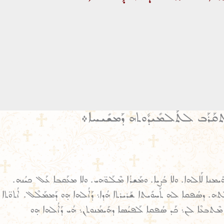
ܡܶܬܩܰܪܰܒ ܠܬܰܠܡܺܝܕܽܘܬܗ ܕܰܡܫܺܝܚܐ܀
ܢܐ ܠܰܐܠܗܐ. ܘܠܐ ܒܳܨܝܐ. ܘܡܰܫܪܳܐ ܡܶܠܰܘ̈ܗܝ. ܘܠܐ ܡܥܰܩܒܐ ܥܰܠ ܟܝܳܢܗ.
ܬܗ. ܕܣܳܦܩܐ ܠܗ ܬܰܚܘܺܝܬܐ ܫܰܪܝܪܬܐ ܗܳܕܐ܆ ܕܰܐܠܳܗܐ ܗ̣ܘ ܕܰܡܡܰܠܶܠ. ܐܳܬܘ̈ܬܐ
 ܡܶܬܒܥܶܐ ܠܢ܆ ܟܰܕ ܣܳܦܩܐ ܠܰܦܝܳܣܐ ܕܗܰܝܡܳܢܘܬܢ܆ ܗܳܝ ܕܰܐܠܳܗܐ ܗ̣ܘ