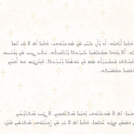
ܰܢܐ ܐܰܬܩܢܶܗ: ܐܰܘ ܕܳܐܶܢ ܠܚܰܕ ܡܶܢ ܣܽܘܥܪ̈ܳܢܰܘܗܝ܆ ܗܳܟܰܢܐ ܐܳܦ ܠܐ ܒܰܪ ܐܢܳܫܐ
 ܠܗ. ܐܶܠܐ ܕܢܶܗܘܐ ܡܩܰܠܣܳܢܐ ܠܺܝܕܰܥܬܐ ܕܰܐܬܩܶܢܬܶܗ. ܝܰܬܺܝܪ ܓܝܪ ܡܰܢ ܕܪܰܚܺܝܩ
ܰܪ ܒܰܥܒܺܝ̈ܕܳܬܶܗ ܣܳܡ ܒܰܢ ܚܽܘܫ̈ܳܒܶܐ ܕܺܐܝܕܰܥܬܐ. ܘܰܕܢܰܪܓܶܫ ܒܗ̇ ܐܰܩܢܺܝܢ
ܬܒܰܩܝܐ ܒܟܰܣ̈ܝܳܬܗ.
ܢܐ܆ ܐܦ ܠܐ ܣܽܘܥܪ̈ܳܢܰܘܗܝ ܕܰܟܝܳܢܐ ܡܶܬܥܰܩܒܝܢ. ܠܐ ܓܶܝܪ ܡܶܬܬܕܺܝܢܺܝܢ
ܢ ܘܣܳܡܰܢ ܒܓܰܘ ܥܳܠܡܐ܆ ܗܳܟܰܢܐ ܐܦ ܠܐ ܚܰܕ ܡܶܢ ܨܶܒܝ̈ܳܢܰܘܗܝ ܡܶܬܪܫܶܝܢ ܡܶܢܰܢ܇