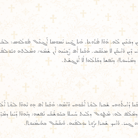
ܝܢ ܕܒܳܥܶܝܢ ܠܶܗ. ܗܳܘܶܐ ܦܳܪܽܘܥܐ. ܗܳܢܐ ܓܶܝܪ ܢܳܡܘܣܐ ܐܰܓܥܶܠ ܦܰܘܠܳܘܣ܆ ܠܒܰܪ 
 ܕܶܝܢ ܘܰܐܝܟܰܢ ܠܐ ܡܥܰܩܶܒ. ܗܳܟܰܢܐ ܐܳܦ ܨܶܒܝܳܢܗ ܐܶܢ ܫܳܡܰܥ܇ ܘܡܶܠܬܗ ܘܝܽܘܠܦܳܢܗ܆ 
ܕܡܰܪܳܚܘܬܐ܇ ܕܢܰܦܫܐ ܕܒܰܐܠܳܗܐ ܠܳܐ ܐܰܪܓܫܰܬ.
ܟܰܢܐ ܕܺܐܝܬܰܘܗܝ ܫܰܒܪܐ ܠܘܳܬ ܐܰܒܽܘܗܝ ܘܶܐܡܶܗ܆ ܗܳܟܰܢܐ ܐܦ ܗ̣ܘ ܢܶܗܘܶܐ ܠܘܳܬ ܐܰܠ
ܡܰܠܶܦ ܠܗ܆ ܡܶܛܘܠ ܕܠܰܝܬ ܚܰܝܠܐ ܒܚܽܘܫ̈ܳܒܰܝ ܢܰܦܫܗ܇ ܕܢܶܗܘܶܐ ܕܰܝܳܢܐ ܕܡܶܕܶܡ ܕܫ
 ܗ̣ܘ ܓܝܪ. ܘܰܐܝܟ ܫܰܒܪܐ ܢܨܽܘܬ ܝܘܠܦܳܢܗ. ܘܰܢܩܰܒܶܠ ܒܗܰܝܡܳܢܘܬܐ.