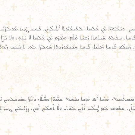
ܢܢ. ܘܝܰܠܽܘ̈ܕܶܐ ܡܶܢ ܥܳܠܡܐ܆ ܠܗܰܝܡܳܢܽܘܬܐ ܐܶܬܺܝܠܶܕܢܰܢ. ܟܰܪܣܐ ܓܶܝܪ ܡܰܘܠܕܳܢܺܝ
ܟܰܪܣܐ܇ ܒܟܽܠܗ̇ ܫܰܒܪܽܘܬܐ ܕܰܟܝܳܢܐ ܩܳܐܶܡ܆ ܘܡܶܕܶܡ ܡܶܢ ܥܳܠܡܐ ܠܐ ܝܳܕܰܥ: ܘܠܐ ܒܳܨܶ
ܪܽܘܚ܇ ܕܰܚܠܳܦ ܟܰܪܣܐ ܕܰܟܝܳܢܐ܆ ܟܰܪܣܐ ܕܡܰܥܡܽܘܕܺܝܬܐ ܡܰܘܠܕܐ ܠܗ܆ ܠܳܐ ܚܰܝܳܒ ܕܢܶܗ
ܠܳܐ ܡܶܣܬܰܟܠ܆ ܗܳܟܰܢܐ ܐܳܦ ܗܳܪܟܐ ܢܩܰܒܶܠ ܫܡ̈ܳܗܶܐ ܘܡ̈ܶܠܶܐ܆ ܘܐܪܳܙܐ ܕܣܽܘܟܳܠܗܝܢ ܢܶ
 ܫܒܽܘܩܘ ܠܰܡ ܛܠܳܝ̈ܐ ܐܳܬܶܝܢ ܠܘܳܬܝ ܘܠܳܐ ܬܶܟܠܽܘܢ ܐܶܢܘܢ. ܕܕܰܐܝܠܶܝܢ ܓܝܪ ܕܰ