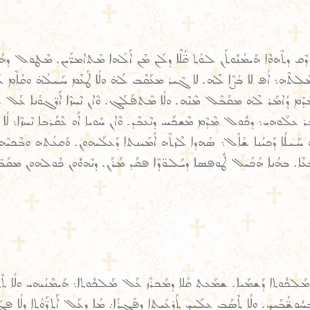
ܢܐ ܙܳܕܶܩ ܕܬܶܗܘܶܐ ܗܰܝܡܳܢܽܘܬܰܢ ܠܘܳܬ ܩ̈ܳܠܶܐ ܕܠܰܢ ܡܶܢ ܐܰܠܳܗܐ ܡܶܬܐܡܪ̈ܺܝܢ. ܡܶܛ
ܗ܆ ܐܳܦ ܠܐ ܒܳܨܶܐ ܠܶܗ. ܠܐ ܓܶܝܪ ܡܥܰܩܶܒ ܠܳܗ̇ ܘܠܳܐ ܛܳܥܶܡ ܚܰܝܠܳܗ̇ ܘܩܳܐܶܡ ܥ
ܕܶܡ ܕܳܐܡܰܪ ܠܶܗ ܡܩܰܒܶܠ ܡܶܢܶܗ. ܘܠܳܐ ܡܶܬܦܰܠܰܓ. ܘܶܐܢ ܢܶܚܙܶܐ ܐܰܪ̈ܓܘܳܢܐ ܥܰܠ
ܘܗܝ܆ ܕܟܽܘܠ ܡܶܕܶܡ ܡܶܫܟܰܚ ܕܢܶܥܒܶܕ. ܘܶܐܢ ܚܶܘܝܐ ܐܰܘ ܥܶܩܰܪܒܐ ܢܶܚܙܶܐ܆ ܠܳܐ ܡܡ
ܝܠܳܐ ܕܰܟܝܳܢܐ ܫܳܐܶܠ܆ ܣܳܗܕܐ ܠܶܙܬܶܗ ܐܰܡܺܝܢܬܐ ܕܰܥܠܰܝܗܘܢ. ܘܰܩܥܳܬܗ ܘܒܶܟܝܶܗ
ܐ. ܒܗܳܢܐ ܗܳܟܺܝܠ ܛܽܘܦܣܐ ܕܝܰܠܘ̈ܕܶܐ ܦܩܰܕ ܡܳܪܰܢ. ܕܢܶܗܘܽܘܢ ܟܽܘܠܗܘܢ ܡܩܰܒ̈ܠ
ܡܰܠܟܽܘܬܐ ܕܰܫܡܰܝܐ. ܫܡܰܥܬ ܩܳܠܐ ܕܡܰܟܪܶܙ ܥܰܠ ܡܰܠܟܽܘܬܐ܆ ܗܰܝܡܶܢܳܝܗܝ ܘܠܳܐ ܬܶܬܦܰ
ܢܐ ܒܚܽܘܫ̈ܳܒܰܝܟ. ܘܠܳܐ ܬܶܣܰܒ ܥܠܰܝܟ ܬܰܪܥܺܝܬܐ ܕܦܰܓܪܳܐ܇ ܡܳܐ ܕܥܰܠ ܐܰܬܪ̈ܰܘܳܬܐ ܕܠܳܐ ܦ