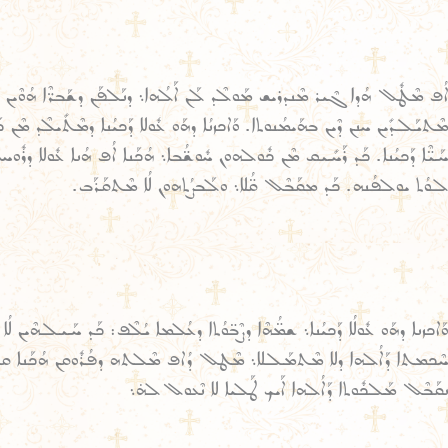
ܐܳܦ ܡܶܛܽܠ ܗܳܕܐ ܓܶܝܪ ܡܶܢܕܪܝܫ ܡܰܘܠܶܕ ܠܰܢ ܐܰܠܳܗܐ܆ ܕܢܰܠܦܰܢ ܕܫܰܒܪ̈ܶܐ ܗܳܘܶܝܢ ܚ
ܡܶܬܝܰܠܕܺܝܢ ܚܢܢ ܕܶܝܢ ܒܗܰܝܡܳܢܘܬܐ. ܘܰܐܟܙܢܳܐ ܕܗܰܘ ܥܽܘܠܐ ܕܰܟܝܳܢܐ ܕܡܶܬܺܝܠܶܕ ܡܶܢ 
ܚܰܝ̈ܶܐ ܕܰܟܝܳܢܐ. ܟܰܕ ܪܰܚܺܝܩ ܡܶܢ ܟܽܘܠܗܘܢ ܚܽܘܫ̈ܳܒܐ܆ ܗܳܟܰܢܐ ܐܳܦ ܗܳܢܐ ܥܽܘܠܐ ܕ
ܠܘܳܬ ܝܘܠܦܳܢܗ. ܟܰܕ ܡܩܰܒܶܠ ܩ̈ܳܠܐ܆ ܘܠܰܒܨܳܬܗܘܢ ܠܳܐ ܡܶܬܩܰܪܰܒ.
ܘܰܐܟܙܢܐ ܕܗܰܘ ܥܽܘܠܳܐ ܕܰܟܝܳܢܐ܆ ܫܡ̈ܳܗܶܐ ܕܨܶܒ̈ܘܳܬܐ ܕܥܳܠܡܐ ܝܳܠܶܦ: ܟܰܕ ܚܰܝܠܗܶܝܢ 
ܚܶܟܡܬܐ ܕܰܐܠܳܗܐ ܕܠܐ ܡܶܬܡܰܠܠܐ܆ ܡܶܛܠ ܕܳܐܦ ܡܶܠܬܗ ܕܦܳܪܽܘܩܢ ܗܳܟܰܢܐ ܩܪܳܬܰܢ.
ܢܩܰܒܶܠ ܡܰܠܟܽܘܬܐ ܕܰܐܠܳܗܐ ܐܰܝܟ ܛܰܠܝܐ ܠܐ ܢܶܥܘܠ ܠܗ̇܆