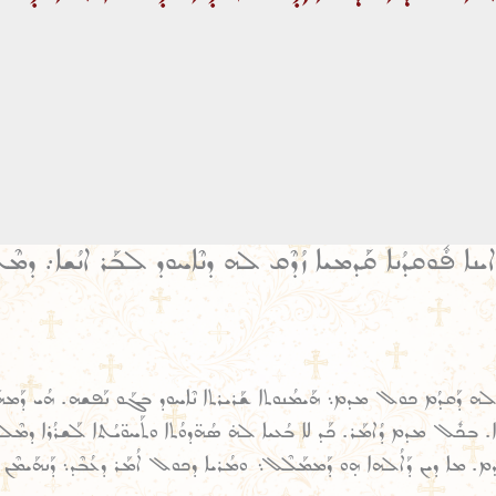
ܐ ܦܽܘܩܕܳܢܐ ܩܰܕܡܝܐ ܙܳܕܶܩ ܠܗ ܕܢܶܐܚܘܕ ܠܒܰܪ ܐܢܳܫܐ܇ ܕ
 ܕܰܩܕܳܡ ܟܘܠ ܡܕܡ܆ ܗܰܝܡܳܢܘܬܐ ܫܰܪܝܪܬܐ ܢܶܐܚܘܕ ܒܓܰܘ ܢܰܦܫܗ. ܗܳܝ ܕܰܡܗܰܝܡ
 ܒܟܽܠ ܡܕܡ ܕܳܐܡܰܪ. ܟܰܕ ܠܐ ܒܳܥܝܐ ܠܗ̇ ܣܳܗ̈ܕܘܳܬܐ ܘܬܰܚܘ̈ܝܳܬܐ ܠܰܫܪܳܪܐ ܕܡܶܠ
ܡ. ܡܐ ܕܝܢ ܕܰܐܠܳܗܐ ܗ̣ܘ ܕܰܡܡܰܠܶܠ܆ ܘܡܳܪܝܐ ܕܟܘܠ ܐܳܡܰܪ ܕܥܳܒܶܕ܆ ܕܰܢܗܰܝܡܶܢ