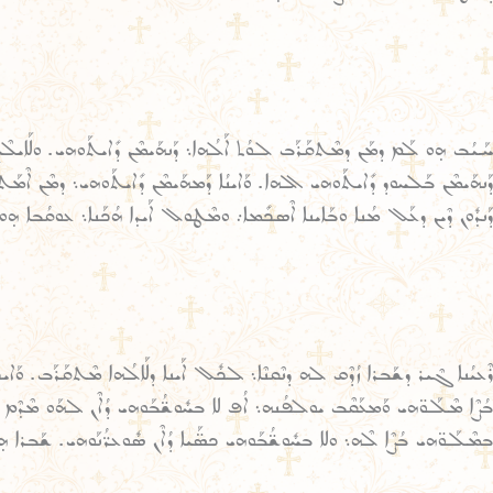
ܚܰܝܳܒ ܗ̣ܘ ܠܰܡ ܕܡܰܢ ܕܡܶܬܩܰܪܰܒ ܠܘܳܬ ܐܰܠܳܗܐ܆ ܕܰܢܗܰܝܡܶܢ ܕܺܐܝܬܰܘܗܝ. ܘܠܰܐܝܠܶ
ܕܰܢܗܰܝܡܶܢ ܒܰܠܚܘܕ ܕܺܐܝܬܰܘܗܝ ܐܠܗܐ. ܘܰܐܝܢܳܐ ܕܰܡܗܰܝܡܶܢ ܕܺܐܝܬܰܘܗܝ܆ ܕܡܶܢ ܐܶܡܰܬܝ
ܕܰܢܕܽܘܢ ܕܶܝܢ ܕܥܰܠ ܡܳܢܐ ܘܒܰܐܝܢܐ ܐܶܣܟܺܡܐ܇ ܘܡܶܛܘܠ ܐܰܝܕܐ ܗܳܟܰܢܐ܆ ܥܘܩܳܒܐ ܗ̣ܘ 
ܪܶܥܝܳܢܐ ܓܶܝܪ ܕܫܰܒܪܐ ܙܳܕܶܩ ܠܗ ܕܢܶܩܢܶܐ܆ ܠܟܽܠ ܐܰܝܢܐ ܕܠܰܐܠܳܗܐ ܡܶܬܩܰܪܰܒ. ܘܰܐܝ
ܒܳܨܶܐ ܡܶܠܰܘ̈ܗܝ ܘܰܡܥܰܩܶܒ ܝܘܠܦܳܢܗ܆ ܐܳܦ ܠܐ ܒܚܽܘܫ̈ܳܒܰܘܗܝ ܕܳܐܶܢ ܠܗܰܘ ܡܶܕܶܡ ܕ
ܒܡܶܠܰܘ̈ܗܝ ܒܳܨܶܐ ܠܶܗ܆ ܘܠܐ ܒܚܽܘܫ̈ܳܒܰܘܗܝ ܟܣ̈ܰܝܐ ܕܳܐܶܢ ܣܽܘܥܪ̈ܳܢܰܘܗܝ. ܫܰܒܪܐ