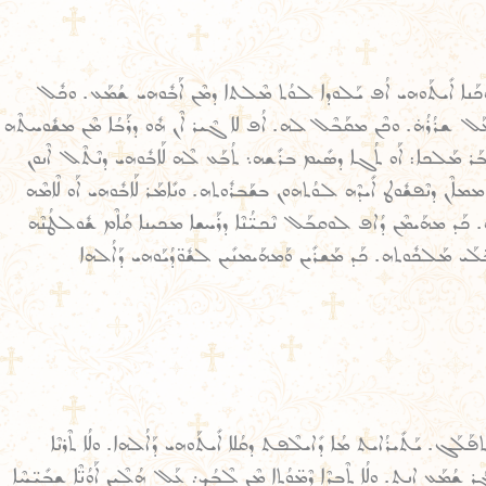
ܘܠ ܕܗܳܟܰܢܐ ܐܺܝܬܰܘܗܝ ܐܳܦ ܝܰܠܘܕܐ ܠܘܳܬ ܡܶܠܬܐ ܕܡܶܢ ܐܰܒܽܘܗܝ ܫܳܡܰܥ. ܘܟܽܠ
ܰܠ ܫܪܳܪܳܗ̇. ܘܟܶܢ ܡܩܰܒܶܠ ܠܗ. ܐܳܦ ܠܐ ܓܶܝܪ ܐܶܢ ܗܽܘ ܕܪܰܒܳܐ ܡܶܢ ܡܫܽܘܚܬܶܗ
 ܒܰܪ ܡܰܠܟܐ: ܐܰܘ ܬܳܓܐ ܕܣܺܝܡ ܒܪܺܫܗ܆ ܬܳܒܰܥ ܠܶܗ ܠܰܐܒܽܘܗܝ ܕܢܶܬܶܠ ܐܶܢܘܢ
ܐܶܢ ܕܢܶܦܫܽܘܛ ܐܺܝܕܶܗ ܠܘܳܬܗܘܢ ܒܫܰܒܪܽܘܬܗ. ܘܢܺܐܡܰܪ ܠܰܐܒܽܘܗܝ ܐܰܘ ܠܶܐܡܶܗ
. ܟܰܕ ܡܗܰܝܡܶܢ ܕܳܐܦ ܠܘܩܒܰܠ ܢܶܟܝ̈ܳܢܶܐ ܕܪܰܚܫܐ ܡܟܝܢܐ ܩܳܐܶܡ ܫܽܘܠܛܳܢܶܗ
ܰܝ ܡܰܠܟܽܘܬܗ. ܟܰܕ ܡܰܫܪܺܝܢ ܘܰܡܗܰܝܡܢܺܝܢ ܠܫܽܘ̈ܕܳܝܰܘܗܝ ܕܰܐܠܳܗܐ
ܠܰܓ. ܝܰܬܺܝܪܳܐܝܬ ܡܳܐ ܕܺܐܝܠܶܦܬ ܕܩܳܠܐ ܐܺܝܬܰܘܗܝ ܕܰܐܠܳܗܐ. ܘܠܳܐ ܬܶܪܢܶܐ
ܓܰܪ ܫܳܡܰܥ ܐܢܬ. ܘܠܳܐ ܬܶܒܕܶܐ ܕܶܡ̈ܘܳܬܐ ܡܶܢ ܠܶܒܳܟ܇ ܥܰܠ ܗܳܠܶܝܢ ܐܰܘܳܢ̈ܶܐ ܫܒܺܝ̈ܚܶܐ