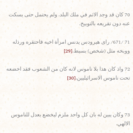
70 كان قد وجد الاثم في ملك البلد، ولم يحتمل حتى يسكت
عنه دون تقريعه بالتوبيخ،
71 /671/ راى هيرودس يدنس امرأة اخيه فاحتقره ورذله
ووبخه مثل (شخص) بسيط،
[29]
72 واذ كان هذا بلا ناموس لانه كان من الشعوب فقد اخضعه
تحت ناموس الاسرائيليين،
[30]
73 وكان يبين له بان كل واحد ملزم ليخضع بعدل للناموس
الالهي،