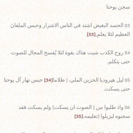
سجن يوحنا
83 الحسد البغيض اشتد في الناس الاشرار وحبس الملفانَ
العظيم لئلا يعلم،
[33]
84 روح الكذب شبت هناك بقوة لئلا يُفسح المجال للصوت
حتى يتكلم،
85 ليل هيروديا الحزين المليء [ ظلاما
[34]
حبس نهار آل يوحنا
حتى يسكت،
86 واذ طلبوا من [ الصوت ان يسكت] ولم يسكت فقد
سجنوه ليزيلوا [تعليمه،
[35]