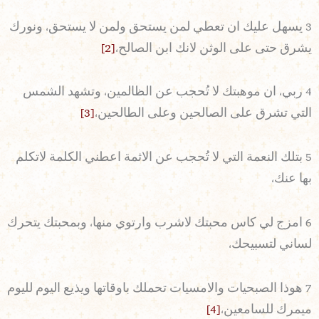
3 يسهل عليك ان تعطي لمن يستحق ولمن لا يستحق، ونورك
يشرق حتى على الوثن لانك ابن الصالح،
[2]
4 ربي، ان موهبتك لا تُحجب عن الظالمين، وتشهد الشمس
التي تشرق على الصالحين وعلى الطالحين،
[3]
5 بتلك النعمة التي لا تُحجب عن الاثمة اعطني الكلمة لاتكلم
بها عنك،
6 امزج لي كاس محبتك لاشرب وارتوي منها، وبمحبتك يتحرك
لساني لتسبيحك،
7 هوذا الصبحيات والامسيات تحملك باوقاتها ويذيع اليوم لليوم
ميمرك للسامعين،
[4]