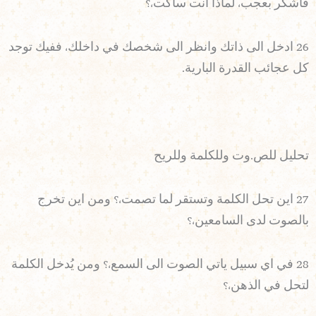
فاشكر بعجب، لماذا انت ساكت،؟
26 ادخل الى ذاتك وانظر الى شخصك في داخلك، ففيك توجد
كل عجائب القدرة البارية.
تحليل للص.وت وللكلمة وللريح
27 اين تحل الكلمة وتستقر لما تصمت،؟ ومن اين تخرج
بالصوت لدى السامعين،؟
28 في اي سبيل ياتي الصوت الى السمع،؟ ومن يُدخل الكلمة
لتحل في الذهن،؟