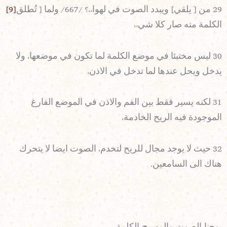
29 من [ يلقي] ويبدد الصوت في لهواء،؟ /667/ ولما [ تُطلق
[9]
الكلمة منه صار كلا شيء،
30 ليس مختبئا في موضع الكلمة لما تكون في موضعها، ولا
يدخل ويحل عندها لما تدخل في الاذن،
31 لكنه يسير فقط بين الفم والاذن في الموضع الفارغ
الموجودة فيه الريح الخادمة،
32 حيث لا يوجد مجال للريح لتخدم، الصوت ايضا لا يتحرك
هناك الى السامعين.