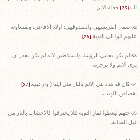
اليه
[25]
فعلة الاثم،
62 سمى الفريسيين والصدوقيين: اولاد الافاعي، وبقساوته
عليهم اتوا الى التوبة،
[26]
63 لم يكن يحابي الرؤساء والسلاطين لانه لم يكن يقدر ان
يرى الاثم ولا يزجره،
64 كان قد هدد بني الاثم بالنار مثل ايليا [ وارعبهم
[27]
بقصاص اللهيب،
65 حثهم ليعطوا ثمار التوبة لئلا يحترقوا كالاخشاب بالنار من
قبل العدالة،