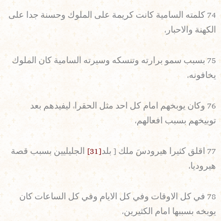
74 كلمته السامية كانت كريمة على الملوك وحسنة جدا على
الكهنة والاحبار،
75 بسبب سمو برارته وتنسكه وسيرته السامية كان الملوك
يخافونه،
76 وكان يوبخهم امام كل احد مثل الحقراء ليفيدهم بعد
توبيخهم بسبب افعالهم،
77 اقلق كثيرا هيرودسَ ملك [ بلد
[31]
الجليليين بسبب قصة
هيروديا،
78 في كل الاوقات وفي كل الايام وفي كل الساعات كان
يوبخه بسببها امام الكثيرين،