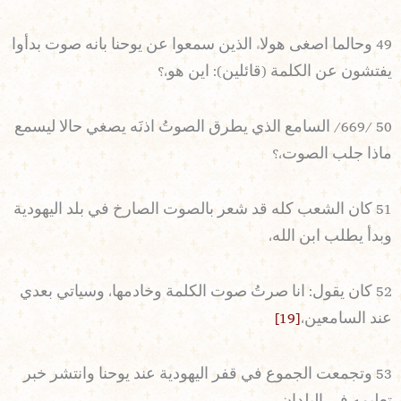
49 وحالما اصغى هولاء الذين سمعوا عن يوحنا بانه صوت بدأوا
يفتشون عن الكلمة (قائلين): اين هو،؟
50 /669/ السامع الذي يطرق الصوتُ اذنَه يصغي حالا ليسمع
ماذا جلب الصوت،؟
51 كان الشعب كله قد شعر بالصوت الصارخ في بلد اليهودية
وبدأ يطلب ابن الله،
52 كان يقول: انا صرتُ صوت الكلمة وخادمها، وسياتي بعدي
عند السامعين،
[19]
53 وتجمعت الجموع في قفر اليهودية عند يوحنا وانتشر خبر