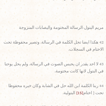
مريم البتول-الرسالة المختومة واليصابات المتزوجة
42 هكذا ايضا تحل الكلمة في الرسالة، وتصير محفوظة تحت
الاختام في السجلات،
43 لا احد يقدر ان يحبس الصوت في الرسالة، ولم يحل يوحنا
في البتول لانها كانت مختومة،
44 ربنا الكلمة ابن الله حل في الشابة وكان خبره محفوظا
تحت [ اختام
[15]
البتولية،