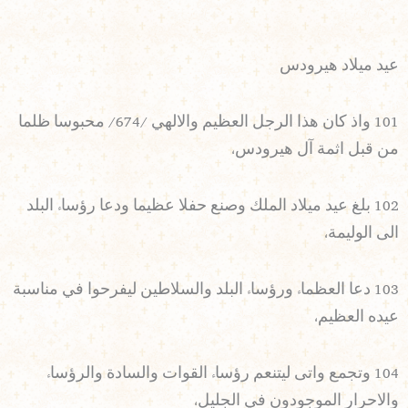
عيد ميلاد هيرودس
101 واذ كان هذا الرجل العظيم والالهي /674/ محبوسا ظلما
من قبل اثمة آل هيرودس،
102 بلغ عيد ميلاد الملك وصنع حفلا عظيما ودعا رؤساء البلد
الى الوليمة،
103 دعا العظماء ورؤساء البلد والسلاطين ليفرحوا في مناسبة
عيده العظيم،
104 وتجمع واتى ليتنعم رؤساء القوات والسادة والرؤساء
والاحرار الموجودون في الجليل،