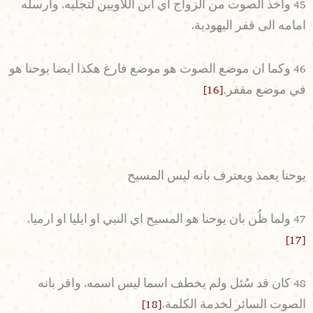
45 واخذ الصوت من الزواج اي ابن اللاويين لتجليه، وارسله
امامه الى قفر اليهودية،
46 وكما ان موضع الصوت هو موضع فارغ هكذا ايضا يوحنا هو
في موضع مقفر.
[16]
يوحنا يعمذ ويعترف بانه ليس المسيح
47 ولما ظُن بان يوحنا هو المسيح اي النبي او ايليا او ارميا،
[17]
48 كان قد سُئل ولم يخطف اسما ليس اسمه، واقر بانه
الصوت السائر لخدمة الكلمة،
[18]