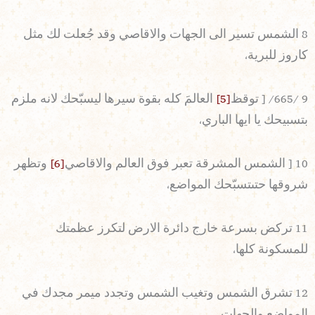
8 الشمس تسير الى الجهات والاقاصي وقد جُعلت لك مثل
كاروز للبرية،
9 /665/ [ توقظ
[5]
العالمَ كله بقوة سيرها ليسبّحك لانه ملزم
بتسبيحك يا ايها الباري،
10 [ الشمس المشرقة تعبر فوق العالم والاقاصي
[6]
وتظهر
شروقها حتىتسبّحك المواضع،
11 تركض بسرعة خارج دائرة الارض لتكرز عظمتك
للمسكونة كلها،
12 تشرق الشمس وتغيب الشمس وتجدد ميمر مجدك في
المواضع والجهات،