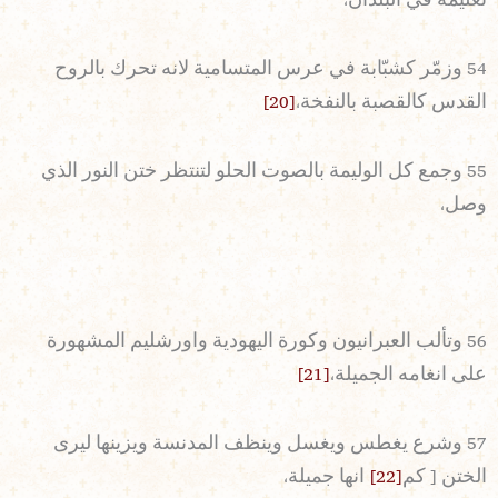
تعليمه في البلدان،
54 وزمّر كشبّابة في عرس المتسامية لانه تحرك بالروح
القدس كالقصبة بالنفخة،
[20]
55 وجمع كل الوليمة بالصوت الحلو لتنتظر ختن النور الذي
وصل،
56 وتألب العبرانيون وكورة اليهودية واورشليم المشهورة
على انغامه الجميلة،
[21]
57 وشرع يغطس ويغسل وينظف المدنسة ويزينها ليرى
الختن [ كم
[22]
انها جميلة،