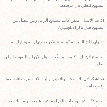
التسبيح للعلي في موضعه،
21 فم الانسان متقن كانما لتسبيح الرب، ومن يبطل من
التسبيح صار ناكرا (للجميل)،
22 ولهذا لك الفم لتسبّح به وتشكر به وتهلل به وتبارك به،
23 سبّح لان لك الكلمة المسبِّحة، وهلل لان لك الصوت المليء
انغاما،
24 اشكر لان لك الذهن والتمييز، وبارك لانك صرتَ اناء ناطقا
وغير صامت،
25 لم تكن شيئا وجعلتك المراحم شيئا عظيما، وبما انك صرتَ