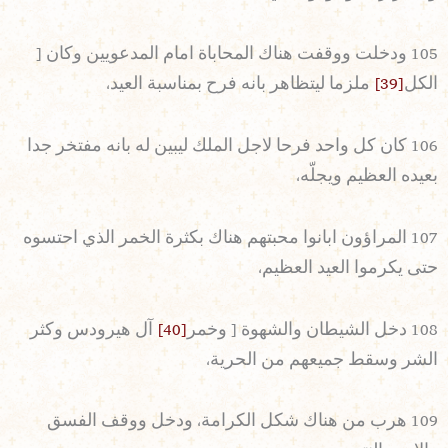
105 ودخلت ووقفت هناك المحاباة امام المدعويين وكان [
الكل
[39]
ملزما ليتظاهر بانه فرح بمناسبة العيد،
106 كان كل واحد فرحا لاجل الملك ليبين له بانه مفتخر جدا
بعيده العظيم ويجلّه،
107 المراؤون ابانوا محبتهم هناك بكثرة الخمر الذي احتسوه
حتى يكرموا العيد العظيم،
108 دخل الشيطان والشهوة [ وخمر
[40]
آل هيرودس وكثر
الشر وسقط جميعهم من الحرية،
109 هرب من هناك شكل الكرامة، ودخل ووقف الفسق