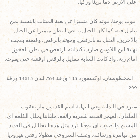
على الارض دما بريئا وزكيا.
موت يوحنا: موته كان متميزا عن بقية الميتات بالنسبة لمن
يتامل فيه، كما كان الحبل به في البطن متميزا عن الحبل
بالآخرين، الحبل به بالرقص، وموته بالرقص، وقصته بعجب:
نهاية ابن اللاويين صارت كبدايته، ارتقص في بطن العجوز
امام ربه، واذ كانت الشابة تتمايل بالرقص اوقعته حتى يموت.
– المخطوطتان: اوكسفورد 135 ورقة 64؟، لندن 14515 ورقة
209
– يرد في البداية وفي النهاية اسم القديس مار يعقوب
الملفان. الميمر قطعة شعرية رائعة. ملفاننا يحلل الكلمة اي
المسيح والصوت اي يوحنا. ترد مثل هذه التحاليل في العديد
من ميامره ورسائله. وصف السروجي مطولا رقص هيروديا