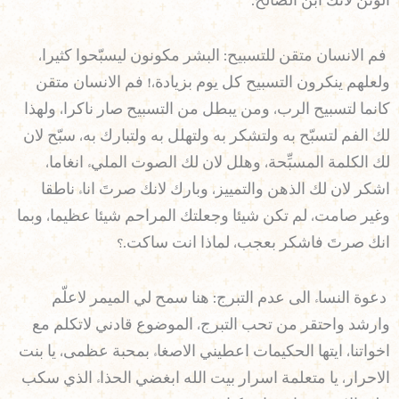
الوثن لانك ابن الصالح.
فم الانسان متقن للتسبيح: البشر مكونون ليسبّحوا كثيرا،
ولعلهم ينكرون التسبيح كل يوم بزيادة،! فم الانسان متقن
كانما لتسبيح الرب، ومن يبطل من التسبيح صار ناكرا، ولهذا
لك الفم لتسبّح به ولتشكر به ولتهلل به ولتبارك به، سبّح لان
لك الكلمة المسبِّحة، وهلل لان لك الصوت المليء انغاما،
اشكر لان لك الذهن والتمييز، وبارك لانك صرتَ اناء ناطقا
وغير صامت، لم تكن شيئا وجعلتك المراحم شيئا عظيما، وبما
انك صرتَ فاشكر بعجب، لماذا انت ساكت.؟
دعوة النساء الى عدم التبرج: هنا سمح لي الميمر لاعلّم
وارشد واحتقر من تحب التبرج، الموضوع قادني لاتكلم مع
اخواتنا، ايتها الحكيمات اعطيني الاصغاء بمحبة عظمى، يا بنت
الاحرار، يا متعلمة اسرار بيت الله ابغضي الحذاء الذي سكب