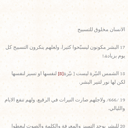
الانسان مخلوق للتسبيح
17 البشر مكونون ليسبّحوا كثيرا، ولعلهم ينكرون التسبيح كل
يوم بزيادة،!
18 الشمس النيّرة ليست [ نيّرة
[8]
لنفسها او تسير لنفسها
لكن لها نور لتنير البشر،
19 /666/ ولاجلهم صارت النيرات في الرقيع، ولهم تنفع الايام
والليالي،
20 للبشر يوجد التمييز والمعرفة والكلمة والصوت ليعطوا