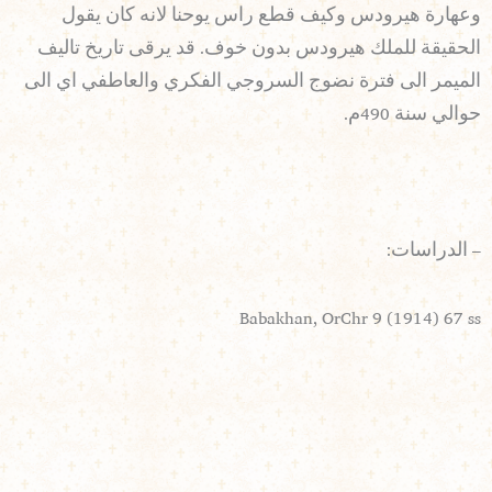
وعهارة هيرودس وكيف قطع راس يوحنا لانه كان يقول
الحقيقة للملك هيرودس بدون خوف. قد يرقى تاريخ تاليف
الميمر الى فترة نضوج السروجي الفكري والعاطفي اي الى
حوالي سنة 490م.
– الدراسات:
Babakhan, OrChr 9 (1914) 67 ss