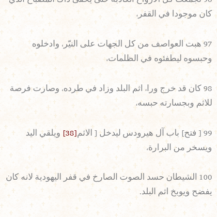
كان موجودا في القفر،
97 هبت العواصف من كل الجهات على النيّر، وادخلوه
وحبسوه ليطفئوه في الظلمات،
98 كان قد خرج وراء اثم البلد وزاد في طرده، وصارت فرصة
للاثم وبجسارته حبسه،
99 [ فتح] باب آل هيرودس ليدخل [ الاثم
[38]
ويلقي اليد
ويسخر من البرارة،
100 الشيطان حسد الصوت الصارخ في قفر اليهودية لانه كان
يفضح ويوبخ اثم البلد.