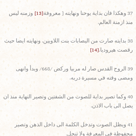
37 وهكذا فان بداية يوحنا ونهايته [ معروفة
[13]
وزمنه ليس
منذ ازمنة العالم،
38 بدايته صارت من اليصابات بنت اللاويين، ونهايته ايضا حيث
رقصت هيروديا،
[14]
39 الروح القدس صار له مربيا وركض /668/ وبدأ وانهى
ومضى وقته في مسيرة دربه،
40 وكما تصير بداية للصوت من الشفتين وتصير النهاية منذ ان
يصل الى باب الاذن،
41 ويظل الصوت وتدخل الكلمة الى داخل الذهن وتصير
محفوظة في المعرفة ولا تنحل.