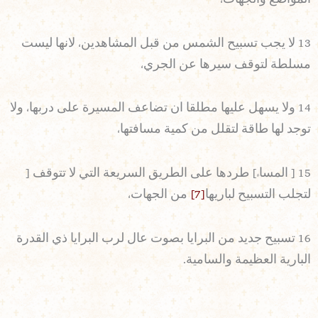
13 لا يجب تسبيح الشمس من قبل المشاهدين، لانها ليست
مسلطة لتوقف سيرها عن الجري،
14 ولا يسهل عليها مطلقا ان تضاعف المسيرة على دربها، ولا
توجد لها طاقة لتقلل من كمية مسافتها،
15 [ المساء] طردها على الطريق السريعة التي لا تتوقف [
لتجلب التسبيح لباريها
[7]
من الجهات،
16 تسبيح جديد من البرايا بصوت عال لرب البرايا ذي القدرة
البارية العظيمة والسامية.