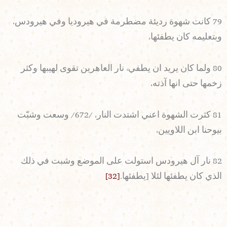
79 كانت شهوة رديئة مضطرمة في هيروديا وفي هيرودس،
وبتعليمه كان يطفئها،
80 ولما كان يريد ان يطفيء نار العاهرين تقوى لهيبها وكثر
زخمها حتى انها آذته،
81 كثرت الشهوة اعني اشتدت النار، /672/ وسعت وشبّت
بيوحنا ابن اللاويين،
82 نار آل هيرودس استولت على الموضع وشبت في ذلك
الذي كان يطفئها لئلا [يطفئها.
[32]