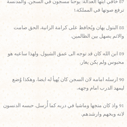
87 خافي ايتها العدالة: يوحنا مسجون في السجن، والمدنسة
ترفع صوتها في المملكة،!
88 البتول يهان ويُحافظ على كرامة الزانية، الحق صامت
والاثم يصهل بين الظالمين،
89 ابن الله كان قد توجه الى عمق الشيول، ولهذا ساعيه هو
محبوس ولم يكن يغار،
90 ارسله امامه لان السجن كان يُهيأ له ايضا، وهكذا وُضع
ليمهد الدرب امام وجهه،
91 واذ كان متجها وماشيا في دربه كما أُرسل، حبسه الدنسون
لانه وبخهم وارشدهم،