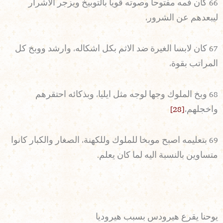
66 كان فمه مفتوحا وصوته قويا بالتوبيخ ويزجر الاشرار
ليبعدهم عن الشرور،
67 كان لابسا الغيرة ضد الاثم بكل اشكاله، وارشد ووبخ كل
المراتب بقوة،
68 وبخ الملوك وجها لوجه مثل ايليا، وبذكائه احتقرهم
واخجلهم،
[28]
69 بتعليمه اصبح موبخا للملوك وللكهنة، الصغار والكبار كانوا
متساوين بالنسبة اليه لما كان يعلم.
يوحنا يقرع هيرودس بسبب هيروديا