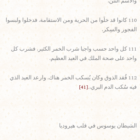
والاسم النتن،
110 كانوا قد خلَوا من الحرية ومن الاستقامة، فدخلوا ولبسوا
الفجور والسِكر،
111 كل واحد حسب واجبا شرب الخمر الكثير، فشرب كل
واحد على صحة الملك في العيد العظيم،
112 فُقد الذوق وكان يُسكب الخمر هناك، وارعد العيد الذي
فيه سُكب الدم البريء.
[41]
الشيطان يوسوس في قلب هيروديا