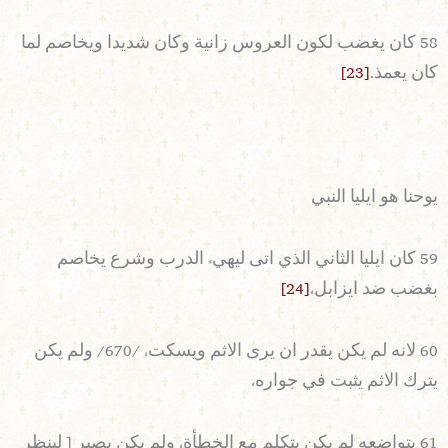
58 كان يغضب لكون العروس زانية وكان شديدا ويخاصم لما
كان يعمذ.
[23]
يوحنا هو ايليا النبي
59 كان ايليا الثاني الذي اتى ليهيء الدرب وشرع يخاصم
بغضب ضد ايزابل،
[24]
60 لانه لم يكن يقدر ان يرى الاثم ويسكت، /670/ ولم يكن
يترك الاثم يثبت في جواره،
61 بتواضعه لم يكن يتكلم مع الخطأة، ولم يكن يصبر [ لينظر