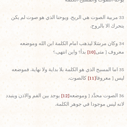
يوحنا-الصوت والمسيح-الكلمة
33 مربية الصوت هي الريح، ويوحنا الذي هو صوت لم يكن
يتحرك الا بالروح،
34 وكان مرسَلا ليذهب امام الكلمة ابن الله وموضعه
معروف [ متى
[10]
بدأ؟ واين انتهى،؟
35 اما المسيح الذي هو الكلمة بلا بداية ولا نهاية، فموضعه
ليس [ معروفا
[11]
كالصوت،
36 الصوت محدَّد [ وموضعه
[12]
يوجد بين الفم والاذن ويتبدد
لانه ليس موجودا في جوهر الكلمة،