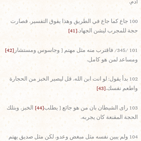
آدم،
100 جاع كما جاع في الطريق وهذا يفوق التفسير، فصارت
حجة للمجرب ليشن الجهاد،
[41]
101 /345/ فاقترب منه مثل مهتم [ وجاسوس ومستشار
[42]
ومساعد لمن هو كامل،
102 بدأ يقول: لو انت ابن الله، قل ليصير الخبز من الحجارة
واطعم نفسك،
[43]
103 راى الشيطان بان من هو جائع [ يطلب
[44]
الخبز، وبتلك
الحجة المقنعة كان يجربه،
104 ولم يبين نفسه مثل مبغض وعدو، لكن مثل صديق يهتم