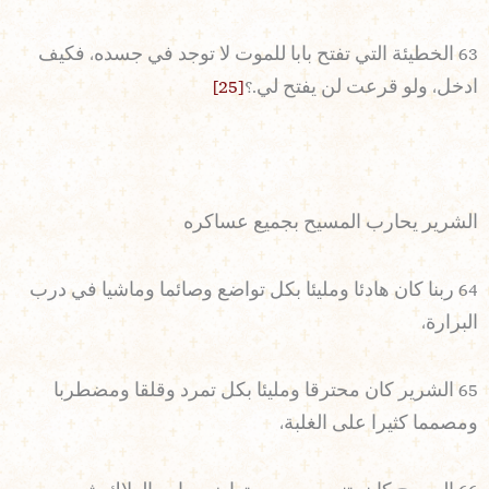
63 الخطيئة التي تفتح بابا للموت لا توجد في جسده، فكيف
ادخل، ولو قرعت لن يفتح لي.؟
[25]
الشرير يحارب المسيح بجميع عساكره
64 ربنا كان هادئا ومليئا بكل تواضع وصائما وماشيا في درب
البرارة،
65 الشرير كان محترقا ومليئا بكل تمرد وقلقا ومضطربا
ومصمما كثيرا على الغلبة،