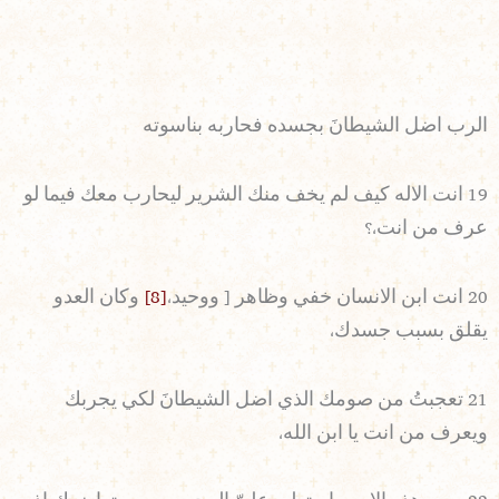
الرب اضل الشيطانَ بجسده فحاربه بناسوته
19 انت الاله كيف لم يخف منك الشرير ليحارب معك فيما لو
عرف من انت،؟
20 انت ابن الانسان خفي وظاهر [ ووحيد،
[8]
وكان العدو
يقلق بسبب جسدك،
21 تعجبتُ من صومك الذي اضل الشيطانَ لكي يجربك
ويعرف من انت يا ابن الله،