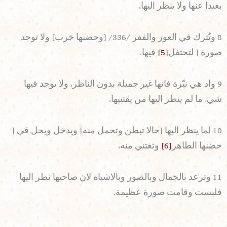
بعيدا عنها ولا ينظر اليها،
8 وتُترك في العوز والفقر /336/ [وحضنها خرب] ولا توجد
صورة [ لتحتفل
[5]
فيها،
9 واذ هي نيّرة فانها غير جميلة بدون الناظر، ولا يوجد فيها
شيء ما لم ينظر اليها من يقتنيها،
10 لما ينظر اليها [حالا تبطن وتحمل منه] ويدخل ويحل في [
حضنها الطاهر
[6]
وتغتني منه،
11 وترعد بالجمال وبالصور وبالاشباه لان صاحبها نظر اليها
فلبست وقامت صورة عظيمة.