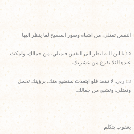
النفس تمتليء من اشباه وصور المسيح لما ينظر اليها
12 يا ابن الله انظر الى النفس فتمتليء من جمالك، وامكث
عندها لئلا تفرغ من عِشرتك،
13 ربي، لا تبتعد فلو ابتعدتَ ستضيع منك، برؤيتك تحمل
وتمتليء وتشبع من جمالك.
يعقوب يتكلم