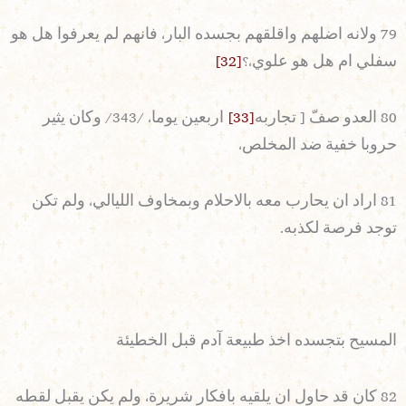
79 ولانه اضلهم واقلقهم بجسده البار، فانهم لم يعرفوا هل هو
سفلي ام هل هو علوي،؟
[32]
80 العدو صفّ [ تجاربه
[33]
اربعين يوما، /343/ وكان يثير
حروبا خفية ضد المخلص،
81 اراد ان يحارب معه بالاحلام وبمخاوف الليالي، ولم تكن
توجد فرصة لكذبه.
المسيح بتجسده اخذ طبيعة آدم قبل الخطيئة
82 كان قد حاول ان يلقيه بافكار شريرة، ولم يكن يقبل لقطه