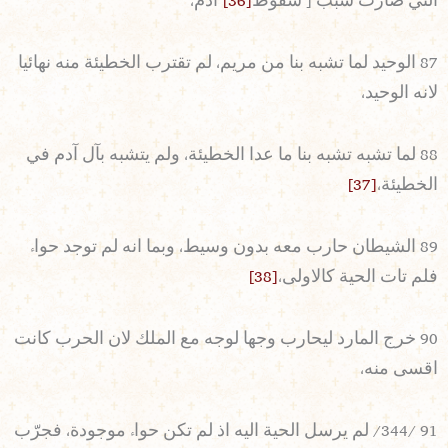
التي صارت سبب [ سقوط
[36]
آدم،
87 الوحيد لما تشبه بنا من مريم، لم تقترب الخطيئة منه نهائيا
لانه الوحيد،
88 لما تشبه تشبه بنا ما عدا الخطيئة، ولم يتشبه بآل آدم في
الخطيئة،
[37]
89 الشيطان حارب معه بدون وسيط، وبما انه لم توجد حواء
فلم تات الحية كالاولى،
[38]
90 خرج المارد ليحارب وجها لوجه مع الملك لان الحرب كانت
اقسى منه،
91 /344/ لم يرسل الحية اليه اذ لم تكن حواء موجودة، فجرّب