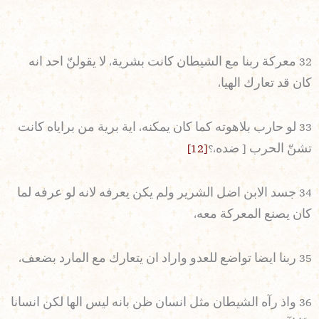
32 معركة ربنا مع الشيطان كانت بشرية، لا يقولنّ احد انه
كان قد تعارك الهيا،
33 لو حارب بلاهوته كما كان يمكنه، اية برية من براياه كانت
تشنّ الحرب [ ضده،؟
[12]
34 جسد الابن اضل الشرير ولم يكن يعرفه لانه لو عرفه لما
كان يصنع المعركة معه،
35 ربنا ايضا تواضع للعدو واراد ان يتعارك مع المارد بضعف،
36 واذ رآه الشيطان مثل انسان ظن بانه ليس الها لكن انسانا