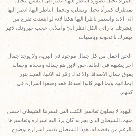
المرآة تحبل بصورة الناظر اليها: انظر الى النفس لتحبل
بمنظرك كمرآة تحبل وتمتليء وتحمل الناظر اليها، انظر اليها
الى الابد واستمر ناظرا اليها هكذا لانه لو ابتعدتَ تفرغ من
عِشرتك، يا رائي الكل انظر اليّ واملأني عجب جبروتك، لاثير
ميمرك باعجوبة وباسهاب.
الحق اجمل من كل جمال موجود في البرية، ولا يوجد جمال
آخر يشبهه في العالم، حق الابن هو جماله ومجده، وجماله
يفوق جمال الاصدقاء والاعداء، زمّر له الانبياء المجد بنور
ايحاءاتهم وبما انهم كانوا اصدقاء فقد وصفوا اسراره في
كتبهم.
اليهود لا يقبلون تفاسير الكتب التي فسرها الشيطان احسن
منهم: الشيطان الذي يجربه كان يردّ اليه اسراره وتفاسيرها
بالرغم من بغضه له، هوذا الشيطان يفسر اسراره بوضوح،