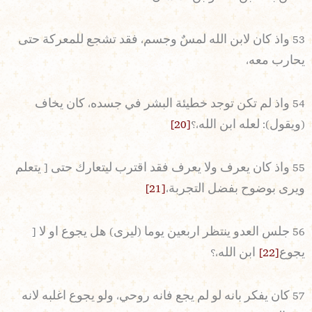
53 واذ كان لابن الله لمسٌ وجسم، فقد تشجع للمعركة حتى
يحارب معه،
54 واذ لم تكن توجد خطيئة البشر في جسده، كان يخاف
(ويقول): لعله ابن الله،؟
[20]
55 واذ كان يعرف ولا يعرف فقد اقترب ليتعارك حتى [ يتعلم
ويرى بوضوح بفضل التجربة،
[21]
56 جلس العدو ينتظر اربعين يوما (ليرى) هل يجوع او لا [
يجوع
[22]
ابن الله،؟
57 كان يفكر بانه لو لم يجع فانه روحي، ولو يجوع اغلبه لانه