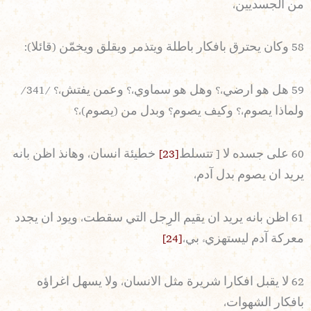
من الجسديين،
58 وكان يحترق بافكار باطلة ويتذمر ويقلق ويخمّن (قائلا):
59 هل هو ارضي،؟ وهل هو سماوي،؟ وعمن يفتش،؟ /341/
ولماذا يصوم،؟ وكيف يصوم؟ وبدل من (يصوم)،؟
60 على جسده لا [ تتسلط
[23]
خطيئة انسان، وهانذ اظن بانه
يريد ان يصوم بدل آدم،
61 اظن بانه يريد ان يقيم الرِجل التي سقطت، ويود ان يجدد
معركة آدم ليستهزيء بي،
[24]
62 لا يقبل افكارا شريرة مثل الانسان، ولا يسهل اغراؤه
بافكار الشهوات،