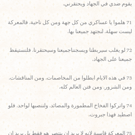
يقوم ضدي في الجهاد ويحتقرني،
71 هلموا يا عساكري من كل جهة ومن كل ناحية، فالمعركة
ليست سهلة، لنجتهد جميعنا بها،
72 لو يغلب سيربطنا ويسجنناجميعنا وسيحتقرنا، فلنستيقظ
جميعنا على الجهاد،
73 في هذه الايام ابطلوا من المخاصمات، ومن المناقشات،
ومن الشرور، ومن فتن العالم كله،
74 واتركوا الفخاخ المطمورة والمصائد، ولننصبها لواحد، فلو
اصطيد فهذا جبروت،
75 المعركة قاسية لانه لا يريد ان ينتصر هو فقط بل يريد ان