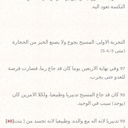
النكسة تعود اليه.
التجربة الاولى: المسيح يجوع ولا يصنع الخبز من الحجارة
(متى 4/3-5)
97 وفي نهاية الاربعين يوما كان قد جاع ربنا، فصارت فرصة
للعدو حتى يجرب،
98 كان قد جاع المسيح تدبيريا وطبيعيا، ولكلا الامرين كان
(يوجد) سبب في الوحيد،
99 تدبيريا لانه اله مع والده، وطبيعيا لانه تجسد من [ بنت
[40]