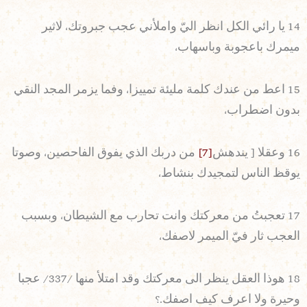
14 يا رائي الكل انظر اليّ واملأني عجب جبروتك، لاثير
ميمرك باعجوبة وباسهاب،
15 اعط من عندك كلمة مليئة تمييزا، وفما يزمر المجد النقي
بدون اضطراب،
16 وعقلا [ يندهش
[7]
من دربك الذي يفوق الفاحصين، وصوتا
يوقظ الناس لتمجيدك بنشاط،
17 تعجبتُ من معركتك وانت تحارب مع الشيطان، وبسبب
العجب ثار فيّ الميمر لاصفك،
18 هوذا العقل ينظر الى معركتك وقد امتلأ منها /337/ عجبا
وحيرة ولا اعرف كيف اصفك.؟