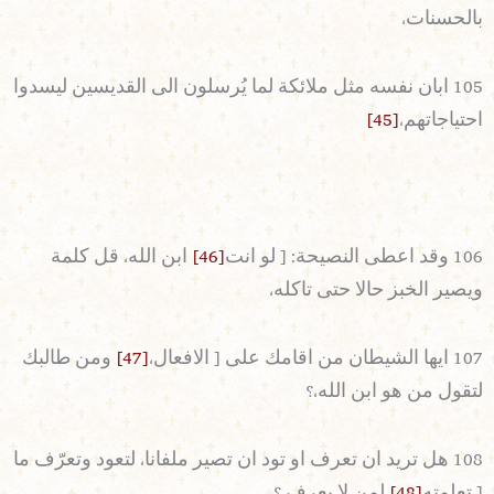
بالحسنات،
105 ابان نفسه مثل ملائكة لما يُرسلون الى القديسين ليسدوا
احتياجاتهم،
[45]
106 وقد اعطى النصيحة: [ لو انت
[46]
ابن الله، قل كلمة
ويصير الخبز حالا حتى تاكله،
107 ايها الشيطان من اقامك على [ الافعال،
[47]
ومن طالبك
لتقول من هو ابن الله،؟
108 هل تريد ان تعرف او تود ان تصير ملفانا، لتعود وتعرّف ما
[ تعلمته
[48]
لمن لا يعرف،؟