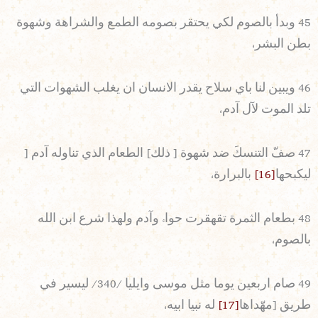
45 وبدأ بالصوم لكي يحتقر بصومه الطمع والشراهة وشهوة
بطن البشر،
46 ويبين لنا باي سلاح يقدر الانسان ان يغلب الشهوات التي
تلد الموت لآل آدم،
47 صفّ التنسكَ ضد شهوة [ ذلك] الطعام الذي تناوله آدم [
ليكبحها
[16]
بالبرارة،
48 بطعام الثمرة تقهقرت حواء وآدم ولهذا شرع ابن الله
بالصوم،
49 صام اربعين يوما مثل موسى وايليا /340/ ليسير في
طريق [مهّداها
[17]
له نبيا ابيه،