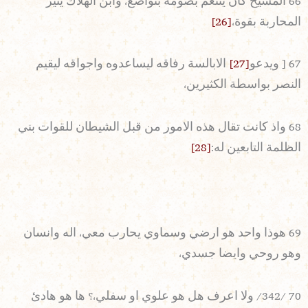
66 المسيح كان يتنعم بصومه بتواضع، وابن الهلاك يثير
المحاربة بقوة،
[26]
67 [ ويدعو
[27]
الابالسة رفاقه ليساعدوه واجواقه ليقيم
النصر بواسطة الكثيرين،
68 واذ كانت تقال هذه الامور من قبل الشيطان للقوات بني
الظلمة التابعين له:
[28]
69 هوذا واحد هو ارضي وسماوي يحارب معي، اله وانسان
وهو روحي وايضا جسدي،
70 /342/ ولا اعرف هل هو علوي او سفلي،؟ ها هو هادئ