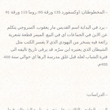
– المخطوطتان: اوكسفورد 135 ورقة 95؛ روما 118 ورقة 91
– يرد في البداية اسم القديس مار يعقوب. السروجي يتكلم
عن الابن في الجماعات اي في البيع. الميمر قطعة شعرية
رائعة فيه يسخر من اليهودي الذي لا يفسر الكتب مثل
الشيطان الذي يعتبره ابن سرّه. قد يرقى تاريخ تاليفه الى
فترة الشباب لعله قبل غلق مدرسة الرها اي حوالي سنة 480-
488م.
– الدراسات: