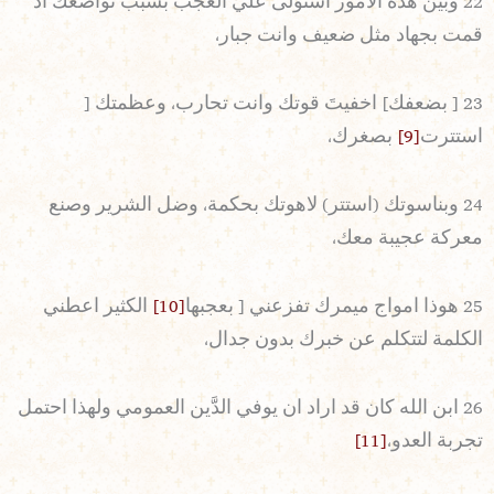
22 وبين هذه الامور استولى عليّ العجب بسبب تواضعك اذ
قمت بجهاد مثل ضعيف وانت جبار،
23 [ بضعفك] اخفيتَ قوتك وانت تحارب، وعظمتك [
استترت
[9]
بصغرك،
24 وبناسوتك (استتر) لاهوتك بحكمة، وضل الشرير وصنع
معركة عجيبة معك،
25 هوذا امواج ميمرك تفزعني [ بعجبها
[10]
الكثير اعطني
الكلمة لتتكلم عن خبرك بدون جدال،
26 ابن الله كان قد اراد ان يوفي الدَّين العمومي ولهذا احتمل
تجربة العدو،
[11]