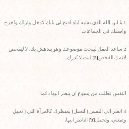
1 يا ابن الله الذي يشبه اباه افتح لي بابك لادخل واراك واخرج
واصفك في الجماعات،
2 ساعد العقل ليبحث موضوعك وهو يندهش بك، لا ليفحص
لانه [ بالفحص
[2]
انت لا تُدرك.
النفس تطلب من يسوع ان ينظر اليها دائما
3 انظر الى النفس [ لتحبل] بمنظرك كالمرآة التي [ تحبل
وتمتليء وتحمل
[3]
الناظر اليها،