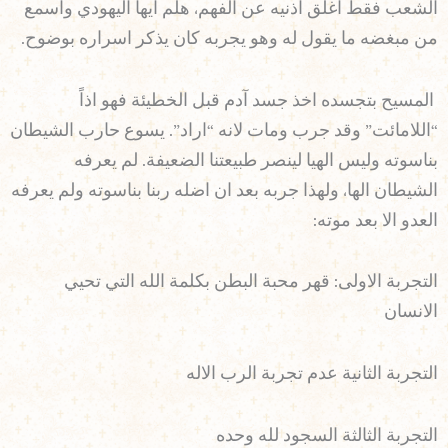
الشعب فقط اغلق اذنيه عن الفهم، هلم ايها اليهودي واسمع
من مبغضه ما يقول له وهو يجربه كان يذكر اسراره بوضوح.
المسيح بتجسده اخذ جسد آدم قبل الخطيئة فهو اذاً
“اللامائت” وقد جرب ومات لانه “اراد”. يسوع حارب الشيطان
بناسوته وليس الهيا لينصر طبيعتنا الضعيفة. لم يعرفه
الشيطان الها، ولهذا جربه بعد ان اضله ربنا بناسوته ولم يعرفه
العدو الا بعد موته:
التجربة الاولى: قهر محبة البطن بكلمة الله التي تحيي
الانسان
التجربة الثانية عدم تجربة الرب الاله
التجربة الثالثة السجود لله وحده