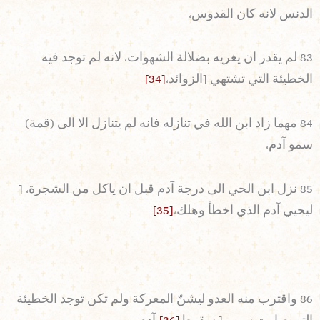
الدنس لانه كان القدوس،
83 لم يقدر ان يغريه بضلالة الشهوات، لانه لم توجد فيه
الخطيئة التي تشتهي [الزوائد،
[34]
84 مهما زاد ابن الله في تنازله فانه لم يتنازل الا الى (قمة)
سمو آدم،
85 نزل ابن الحي الى درجة آدم قبل ان ياكل من الشجرة، [
ليحيي آدم الذي اخطأ وهلك،
[35]
86 واقترب منه العدو ليشنّ المعركة ولم تكن توجد الخطيئة