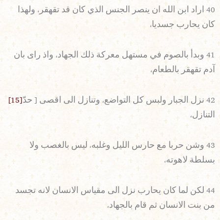
40 اراد ابن الله ان ينصر الجنس الذي كان قد تقهقر، ولهذا
كان يحارب جسديا،
41 وبدأ بالصوم في مستهل معركة ذلك الجهاد، واذ راى بان
آدم تقهقر بالطعام،
42 نزل الجبار ولبس كل التواضع، وتنازل الى اقصى [ حدّ
[15]
التنازل،
43 وشن حربا مع حارس الليل وغلبه، ليس بالغصب ولا
بسلطة لاهوته،
44 لكن لما كان يحارب نزل الى مقياس الانسان لانه تجسد
من بنت الانسان ثم قام بالجهاد،