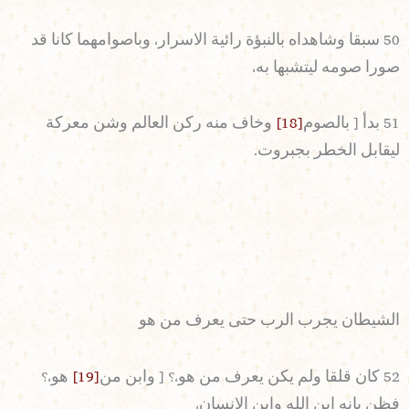
50 سبقا وشاهداه بالنبؤة رائية الاسرار، وباصوامهما كانا قد
صورا صومه ليتشبها به،
51 بدأ [ بالصوم
[18]
وخاف منه ركن العالم وشن معركة
ليقابل الخطر بجبروت.
الشيطان يجرب الرب حتى يعرف من هو
52 كان قلقا ولم يكن يعرف من هو،؟ [ وابن من
[19]
هو،؟
فظن بانه ابن الله وابن الانسان،