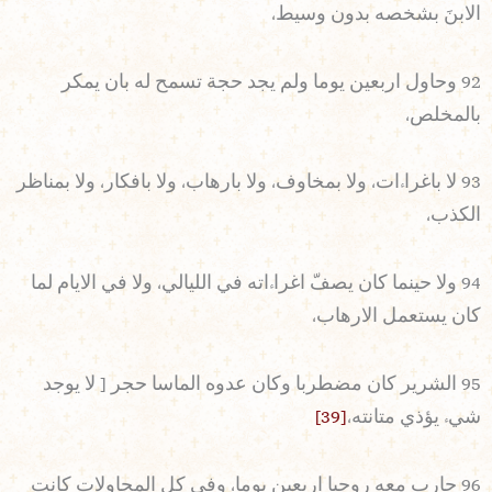
الابنَ بشخصه بدون وسيط،
92 وحاول اربعين يوما ولم يجد حجة تسمح له بان يمكر
بالمخلص،
93 لا باغراءات، ولا بمخاوف، ولا بارهاب، ولا بافكار، ولا بمناظر
الكذب،
94 ولا حينما كان يصفّ اغراءاته في الليالي، ولا في الايام لما
كان يستعمل الارهاب،
95 الشرير كان مضطربا وكان عدوه الماسا حجر [ لا يوجد
شيء يؤذي متانته،
[39]
96 حارب معه روحيا اربعين يوما، وفي كل المحاولات كانت