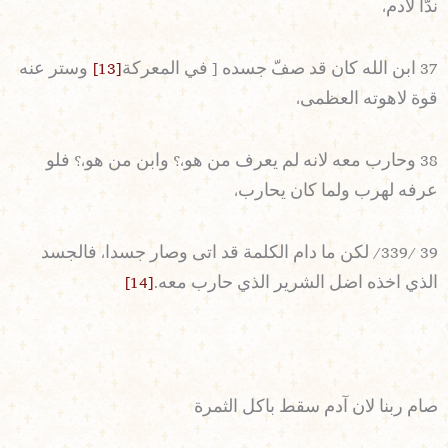
ندّا لآدم،
37 ابن الله كان قد صفّ جسده [ في المعركة
[13]
وستر عنه
قوة لاهوته العظمى،
38 وحارب معه لانه لم يعرف من هو،؟ وابن من هو،؟ فلو
عرفه لهرب ولما كان يحارب،
39 /339/ لكن ما دام الكلمة قد اتى وصار جسدا، فالجسد
الذي اخذه اضل الشرير الذي حارب معه.
[14]
صام ربنا لان آدم سقط باكل الثمرة