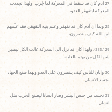
27 آدم كان قد سقط في المعركة لما جُرب، ولهذا تجددت
المعركة ليتقهقر العدو،
28 وبما ان آدم كان قد تقهقر وعلم بنيه التقهقر، فقد علّمهم
ابن الله كيف ينتصرون،
29 /338/ ولهذا كان قد نزل الى المعركة غالب الكل ليصير
شبها لكل من يهتم بالغلبة،
30 وابان للناس كيف ينتصرون على العدو ولهذا صنع الجهاد
بجسد الانسان،
31 تجسد من جنس البشر وصار انسانا ليصنع الحرب مثل
انسان،