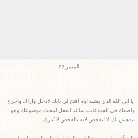
الميمر 82
يا ابن الله الذي يشبه اباه افتح لي بابك لادخل واراك واخرج
واصفك في الجماعات، ساعد العقل ليبحث موضوعك وهو
يندهش بك، لا ليفحص لانه بالفحص لا تُدرك.