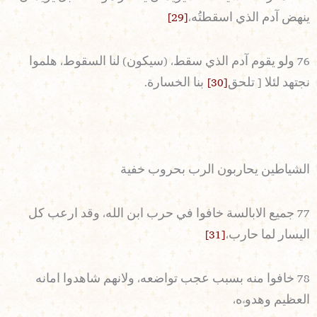
ينهض آدم الذي اسقطتُه،
[29]
76 ولو يقوم آدم الذي سقط، (سيكون) لنا السقوط، هلموا
نجتهد لئلا [ تلحق
[30]
بنا الخسارة.
الشياطين يحاربون الرب بحروب خفية
77 جميع الابالسة خافوا في حرب ابن الله، وقد ارعب كل
اليسار لما حارب،
[31]
78 خافوا منه بسبب عجب تواضعه، ولانهم شاهدوا امانه
العظيم وهدوءه،