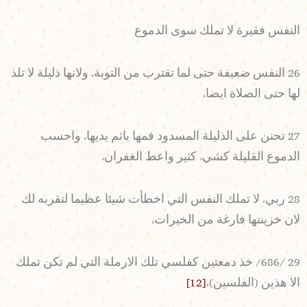
النفس فقيرة لا تملك سوى الدموع
26 النفس ضعيفة حتى لما تقترب من التوبة، ولانها ذليلة لا تلذ
لها حتى الصلاة ايضا،
27 تحنن على الذليلة المسدود فمها باثم يديها، واحسب
الدموع القليلة كشيء كثير واعط الغفران،
28 ربي، لا تملك النفس التي اخطأت شيئا عظيما لتقربه لك
لان خزينتها فارغة من الخيرات،
29 /686/ خذ دمعتين كفلسي تلك الارملة التي لم تكن تملك
الا هذين (الفلسين)،
[12]