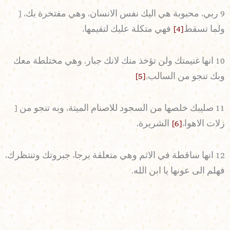
9 ربي، محبوبة هي اليك نفس الانسان، وهي مفتخرة بك، [
ولما تسقط
[4]
فهي متكلة عليك لتقيمها،
10 انها غنيمتك ولن تؤخذ منك لانك جبار، وهي مختلطة معك
وبك تنجو من السالب،
[5]
11 صليبك خلصها من السجود للاصنام الميتة، وبه تنجو من [
زلات الاهواء
[6]
الشريرة،
12 انها ساقطة في الاثم وهي متعلقة برجاء جبروتك وتنتظرك،
فهلم الى عونها يا ابن الله.