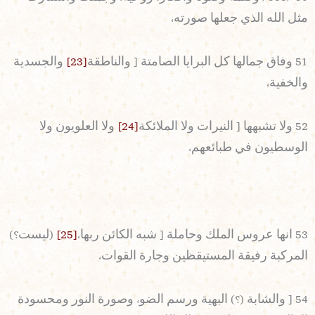
مثل الله الذي جعلها صورته،
51 وفاق جمالها كل البرايا الصامتة [ والناطقة
[23]
والجسدية
والخفية،
52 ولا تشبهها [ النيرات ولا الملائكة
[24]
ولا العلويون ولا
الوسطيون في طبائعهم،
53 انها عروس الملك وحاملة [ شبه الكائن ربها،
[25]
(ليست؟)
المركبة رفيقة المستيقظين وجارة القوات،
54 [ والشابة (؟) البهية ورسم الضوء وصورة النور ومحسودة