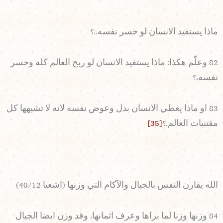
ماذا يستفيد الانسان لو خسر نفسه..؟
82 وعلّم هكذا: ماذا يستفيد الانسان لو ربح العالم كله وخسر
نفسه،؟
83 او ماذا يعطي الانسان بدل وعوض نفسه لانه لا تشبهها كل
مقتنيات العالم.؟
[35]
الله يقارن النفس بالجبال والآكام التي وزنها (اشعيا 40/12)
84 وزنها وزنا لما براها وعرف اثمانها، وقد وزن ايضا الجبال