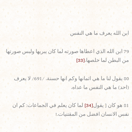
ابن الله يعرف ما هي النفس
79 ابن الله الذي اعطاها صورته لما كان يبريها ولبس صورتها
من البطن لما خلصها،
[33]
80 يقول لنا ما هي اثمانها وكم انها حسنة، /691/ لا يعرف
(احد) ما هي النفس ما عداه،
81 هو كان [ يقول
[34]
لما كان يعلم في الجماعات: كم ان
نفس الانسان افضل من المقتنيات.!