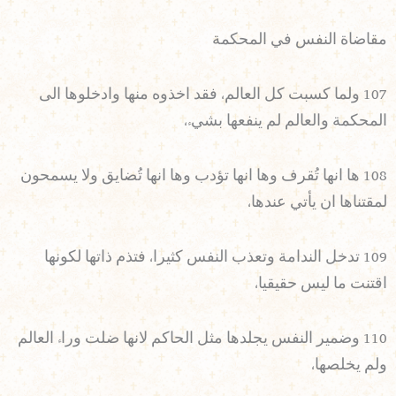
مقاضاة النفس في المحكمة
107 ولما كسبت كل العالم، فقد اخذوه منها وادخلوها الى
المحكمة والعالم لم ينفعها بشيء،
108 ها انها تُقرف وها انها تؤدب وها انها تُضايق ولا يسمحون
لمقتناها ان يأتي عندها،
109 تدخل الندامة وتعذب النفس كثيرا، فتذم ذاتها لكونها
اقتنت ما ليس حقيقيا،
110 وضمير النفس يجلدها مثل الحاكم لانها ضلت وراء العالم
ولم يخلصها،