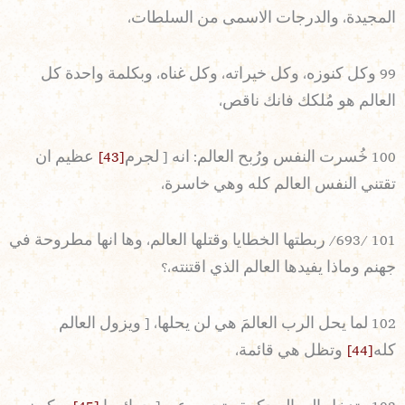
المجيدة، والدرجات الاسمى من السلطات،
99 وكل كنوزه، وكل خيراته، وكل غناه، وبكلمة واحدة كل
العالم هو مُلكك فانك ناقص،
100 خُسرت النفس ورُبح العالم: انه [ لجرم
[43]
عظيم ان
تقتني النفس العالم كله وهي خاسرة،
101 /693/ ربطتها الخطايا وقتلها العالم، وها انها مطروحة في
جهنم وماذا يفيدها العالم الذي اقتنته،؟
102 لما يحل الرب العالمَ هي لن يحلها، [ ويزول العالم
كله
[44]
وتظل هي قائمة،