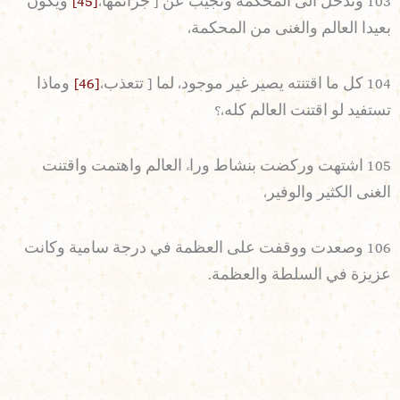
103 وتدخل الى المحكمة وتجيب عن [ جرائمها،
[45]
ويكون
بعيدا العالم والغنى من المحكمة،
104 كل ما اقتنته يصير غير موجود، لما [ تتعذب،
[46]
وماذا
تستفيد لو اقتنت العالم كله،؟
105 اشتهت وركضت بنشاط وراء العالم واهتمت واقتنت
الغنى الكثير والوفير،
106 وصعدت ووقفت على العظمة في درجة سامية وكانت
عزيزة في السلطة والعظمة.