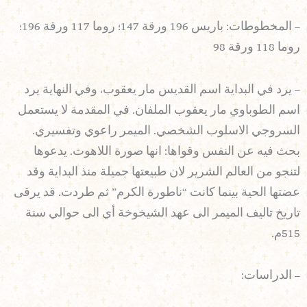
– المخطوطات: باريس 196 ورقة 147؛ روما 117 ورقة 196؛
روما 118 ورقة 98
– يرد في البداية اسم القديس مار يعقوب، وفي النهاية يرد
اسم الطوباوي مار يعقوب الملفان. في المقدمة لا يستعمل
السروجي الاسلوب الشخصي. الميمر راعوي وتفسيري.
بحث فيه عن النفس وقواها: انها صورة اللاهوت. يدعوها
لتنجو من العالم الشرير لان طبيعتها جميلة منذ البداية وقد
عضتها الحية بينما كانت “ناطورة الكرم” ثم طردت. قد يرقى
تاريخ تاليف الميمر الى عهد الشيخوخة أي الى حوالي سنة
515م.
– الدراسات: