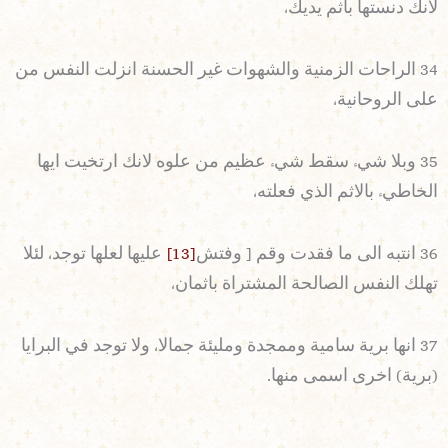
لانك دنستها باثم يديك،
34 الراحات الزمنية والشهوات غير الحسنة انزلت النفس من
على الروحانية،
35 وبلا شيء سقط شيء عظيم من علوه لانك ارتخيت ايها
الخاطيء بالاثم الذي فعلته،
36 انتبه الى ما فقدت وقم [ وفتش
[13]
عليها لعلها توجد، لئلا
تهلك النفس الصالحة المشتراة باثمان،
37 انها برية سامية وممجدة ومليئة جمالا، ولا توجد في البرايا
(برية) اخرى اسمى منها.