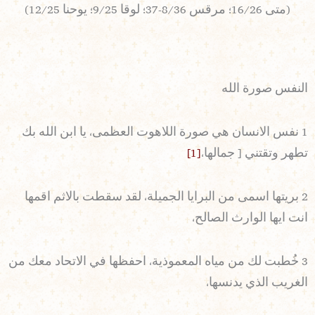
(متى 16/26؛ مرقس 8/36-37؛ لوقا 9/25؛ يوحنا 12/25)
النفس صورة الله
1 نفس الانسان هي صورة اللاهوت العظمى، يا ابن الله بك
تطهر وتقتني [ جمالها،
[1]
2 بريتها اسمى من البرايا الجميلة، لقد سقطت بالاثم اقمها
انت ايها الوارث الصالح،
3 خُطبت لك من مياه المعموذية، احفظها في الاتحاد معك من
الغريب الذي يدنسها،