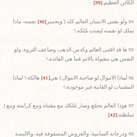
الكائن العظيم،
[39]
94 ولو يقتني الانسان العالم كله [ ويخسر
[40]
نفسه، ماذا
يملك لو نفسه ليست مُلكه،؟
95 ها قد اقتنى العالم وكدس الذهب وضاعف الثروة، ولو
النفس هي مقتولة بالاثم فما هي الفائدة،؟
96 لماذا الاموال لو صاحبة الاموال [ هي
[41]
هالكة،؟ لماذا
المقتنيات لو القانية غير موجودة،؟
97 هوذا العالم تجمّع وصار مُلكك مع مقتناه ومع كرامته ومع [
سلطته،
[42]
98 ودرجاته السامية، والعروش المصفوفة فيه، والالبسة