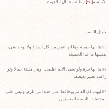
الابالسة
[26]
ومليئة بجمال اللاهوت.
جمال النفس
55 ها انها جميلة وها انها اثمن من كل البرايا، ولا يوجد شيء
يدنسها ما عدا الخطيئة،
56 ها انها نيرة ولو تعمل الاثم اظلمت، وهي مليئة جمالا ولو
زاغت تصير بغيضة،
57 ليهتم كل العالم ويحافظ على هذه التي تلزم، وليس على
المقتنيات بالنسبة للمتميزين،