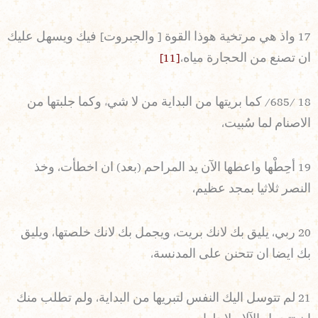
17 واذ هي مرتخية هوذا القوة [ والجبروت] فيك ويسهل عليك
ان تصنع من الحجارة مياه،
[11]
18 /685/ كما بريتها من البداية من لا شيء وكما جلبتها من
الاصنام لما سُبيت،
19 أحِطْها واعطها الآن يد المراحم (بعد) ان اخطأت، وخذ
النصر ثلاثيا بمجد عظيم،
20 ربي، يليق بك لانك بريت، ويجمل بك لانك خلصتها، ويليق
بك ايضا ان تتحنن على المدنسة،
21 لم تتوسل اليك النفس لتبريها من البداية، ولم تطلب منك