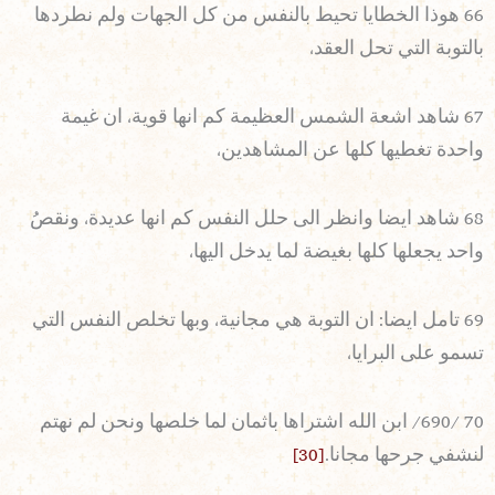
66 هوذا الخطايا تحيط بالنفس من كل الجهات ولم نطردها
بالتوبة التي تحل العقد،
67 شاهد اشعة الشمس العظيمة كم انها قوية، ان غيمة
واحدة تغطيها كلها عن المشاهدين،
68 شاهد ايضا وانظر الى حلل النفس كم انها عديدة، ونقصُ
واحد يجعلها كلها بغيضة لما يدخل اليها،
69 تامل ايضا: ان التوبة هي مجانية، وبها تخلص النفس التي
تسمو على البرايا،
70 /690/ ابن الله اشتراها باثمان لما خلصها ونحن لم نهتم
لنشفي جرحها مجانا.
[30]