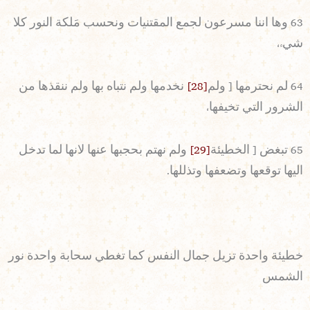
63 وها اننا مسرعون لجمع المقتنيات ونحسب مَلكة النور كلا
شيء،
64 لم نحترمها [ ولم
[28]
نخدمها ولم نتباه بها ولم ننقذها من
الشرور التي تخيفها،
65 تبغض [ الخطيئة
[29]
ولم نهتم بحجبها عنها لانها لما تدخل
اليها توقعها وتضعفها وتذللها.
خطيئة واحدة تزيل جمال النفس كما تغطي سحابة واحدة نور
الشمس