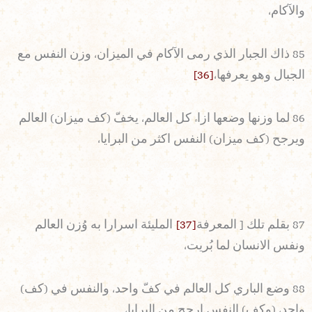
والآكام،
85 ذاك الجبار الذي رمى الآكام في الميزان، وزن النفس مع
الجبال وهو يعرفها،
[36]
86 لما وزنها وضعها ازاء كل العالم، يخفّ (كف ميزان) العالم
ويرجح (كف ميزان) النفس اكثر من البرايا،
87 بقلم تلك [ المعرفة
[37]
المليئة اسرارا به وُزن العالم
ونفس الانسان لما بُريت،
88 وضع الباري كل العالم في كفّ واحد، والنفس في (كف)
واحد، (وكف) النفس ارجح من البرايا،