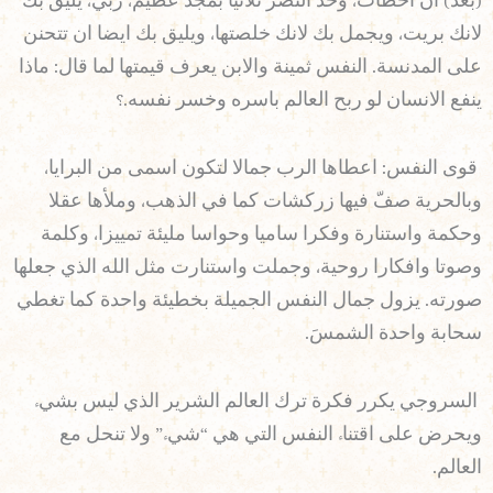
(بعد) ان اخطأت، وخذ النصر ثلاثيا بمجد عظيم، ربي، يليق بك
لانك بريت، ويجمل بك لانك خلصتها، ويليق بك ايضا ان تتحنن
على المدنسة. النفس ثمينة والابن يعرف قيمتها لما قال: ماذا
ينفع الانسان لو ربح العالم باسره وخسر نفسه.؟
قوى النفس: اعطاها الرب جمالا لتكون اسمى من البرايا،
وبالحرية صفّ فيها زركشات كما في الذهب، وملأها عقلا
وحكمة واستنارة وفكرا ساميا وحواسا مليئة تمييزا، وكلمة
وصوتا وافكارا روحية، وجملت واستنارت مثل الله الذي جعلها
صورته. يزول جمال النفس الجميلة بخطيئة واحدة كما تغطي
سحابة واحدة الشمسَ.
السروجي يكرر فكرة ترك العالم الشرير الذي ليس بشيء
ويحرض على اقتناء النفس التي هي “شيء” ولا تنحل مع
العالم.