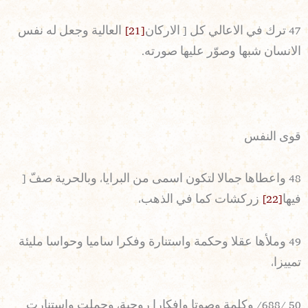
47 ترك في الاعالي كل [ الاركان
[21]
العالية وجعل له نفس
الانسان شبها وصوّر عليها صورته.
قوى النفس
48 واعطاها جمالا لتكون اسمى من البرايا، وبالحرية صفّ [
فيها
[22]
زركشات كما في الذهب،
49 وملأها عقلا وحكمة واستنارة وفكرا ساميا وحواسا مليئة
تمييزا،
50 /688/ وكلمة وصوتا وافكارا روحية، وجملت واستنارت