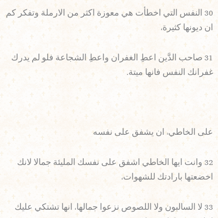
30 النفس التي اخطأت هي معوزة اكثر من الارملة وتفكر كم
ان ديونها كثيرة،
31 صاحب الدَّين اعطِ الغفران واعطِ الشجاعة فلو لم يدرك
غفرانك النفس فانها ميتة.
على الخاطيء ان يشفق على نفسه
32 وانت ايها الخاطي اشفق على نفسك المليئة جمالا لانك
اخضعتها بارادتك للشهوات،
33 لا السالبون ولا اللصوص نزعوا جمالها، انها تشتكي عليك