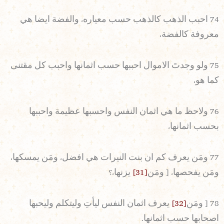
74 احبب الذهب كالذهب حسب معياره، والفضة ايضا هي
معروفة كالفضة،
75 ولو وجدتَ الاموال احببها حسب اثمانها واحبب كل مقتنى
كما هو،
76 ولاحظ ما هي اثمان النفس واحسبها عظيمة واحببها
بحسب اثمانها،
77 ومَن يعرف كم ان بنت النيرات هي افضل، ومَن يمسكها،
ومَن يفحصها، [ ومَن
[31]
يزنها،؟
78 [ ومَن
[32]
يعرف اثمان النفس ليأتِ وليتكلم وليحبها
اصحابها حسب اثمانها.