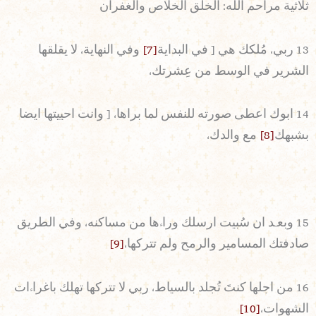
ثلاثية مراحم الله: الخلق الخلاص والغفران
13 ربي، مُلكك هي [ في البداية
[7]
وفي النهاية، لا يقلقها
الشرير في الوسط من عِشرتك،
14 ابوك اعطى صورته للنفس لما براها، [ وانت احييتها ايضا
بشبهك
[8]
مع والدك،
15 وبعـد ان سُبيت ارسلك وراءها من مساكنه، وفي الطريق
صادفتك المسامير والرمح ولم تتركها،
[9]
16 من اجلها كنتَ تُجلد بالسياط، ربي لا تتركها تهلك باغراءات
الشهوات،
[10]