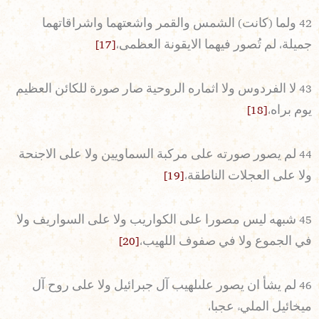
42 ولما (كانت) الشمس والقمر واشعتهما واشراقاتهما
جميلة، لم تُصور فيهما الايقونة العظمى،
[17]
43 لا الفردوس ولا اثماره الروحية صار صورة للكائن العظيم
يوم براه،
[18]
44 لم يصور صورته على مركبة السماويين ولا على الاجنحة
ولا على العجلات الناطقة،
[19]
45 شبهه ليس مصورا على الكواريب ولا على السواريف ولا
في الجموع ولا في صفوف اللهيب،
[20]
46 لم يشأ ان يصور علىلهيب آل جبرائيل ولا على روح آل
ميخائيل المليء عجبا،