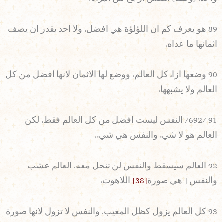
89 هو يعرف كم ان اللؤلؤة هي افضل، ولا احد يقدر ان يصف
اثمانها ما عداه،
90 وضعها ازاء كل العالم، ووضع لها الاثمان لانها افضل من كل
العالم ولا يشبهها،
91 /692/ النفس ليست افضل من كل العالم فقط، لكن
العالم هو لا شيء والنفس هي شيء،
92 العالم سيسقط والنفس لن تنحل معه، العالم عشب
والنفس [ هي صورة
[38]
اللاهوت،
93 كل العالم يزول كظل المغيب، والنفس لا تزول لانها صورة