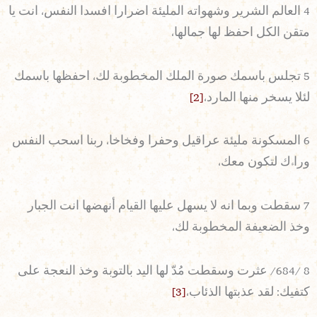
4 العالم الشرير وشهواته المليئة اضرارا افسدا النفس، انت يا
متقن الكل احفظ لها جمالها،
5 تجلس باسمك صورة الملك المخطوبة لك، احفظها باسمك
لئلا يسخر منها المارد،
[2]
6 المسكونة مليئة عراقيل وحفرا وفخاخا، ربنا اسحب النفس
وراءك لتكون معك،
7 سقطت وبما انه لا يسهل عليها القيام أنهضها انت الجبار
وخذ الضعيفة المخطوبة لك،
8 /684/ عثرت وسقطت مُدّ لها اليد بالتوبة وخذ النعجة على
كتفيك: لقد عذبتها الذئاب،
[3]