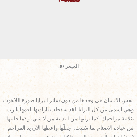
الميمر 30
نفس الانسان هي وحدها من دون سائر البرايا صورة اللاهوت
وهي اسمى من كل البرايا. لقد سقطت بارادتها، اقمها يا رب
بثلاثية مراحمك: كما بريتها من البداية من لا شيء وكما جلبتها
من عبادة الاصنام لما سُبيت، أحِطْها واعطها الآن يد المراحم