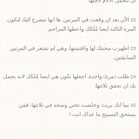
ان تتحمل الآلام لاجلها،
22 الآن بعد ان وقعت في المرتين، ها انها تتضرع اليك لتكون
المرة الثالثة ايضا مُلكك واعطها المراحم،
23 اظهرت محبتك لها واقتنينتها، وهي لم تشعر في المرتين
السابقتين،
24 ظلت (مرة) واحدة، اجعلها تكون هي ايضا مُلكك لانه يجمل
بك ان تحقق ثلاثتها،
25 بما انك بريتَ وخلصت تحنن وتمجد في ثلاثتها، فمَن
يستحق التسبيح ما عداك انت.؟