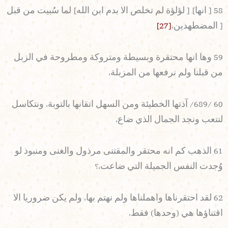
58 [ انها] [ لؤلؤة لم تخلص الا بدم ابن الله] لما سُبيت من قبل
[ المضطهدين،
[27]
59 وها انها محتقرة وبسيطة ومتروكة ومطروحة في الزبل
من قبلنا ولم نرفعها من المزبلة،
60 /689/ آذتها الخطيئة ومن السهل اتقانها بالتوبة، ونتكاسل
لنتعب ونجد الجمال الذي ضاع،
61 الذهب كم انه محتقر والمقتنى مرذول والغنى ومنبوذ لو
وُجدت النفس الجميلة التي ضاعت،؟
62 لقد احتقرناها واهملناها ولم نهتم بها، ولم يكن ضروريا الا
اقتناؤها هي (وحدها) فقط،