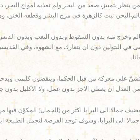
 ينظر بتمييز، صعد من البحر ولم تعذبه امواج البحر، د
الم-البحر، نبت كالزهرة في مرج البشر وقطفه الختن، و
الم وخرج منه بدون السقوط وبدون التعب وبدون الدنس 
ى في البتولين دون ان يتعارك مع الشهوة، وفي القديسي
نا.
تُشنّ علي معركة من قبل الحكماء وينقضون كلمتي ويدحر
 العدل ان يعطي الاجرَ بدون عمل، ولا الاكليل بدون جها
ضيف جمالا الى البرايا اكثر من (الجمال) المكوّن فيها م
الا الى البرايا، وسوف توجد الفرصة لتجمل الطبيعة ايض