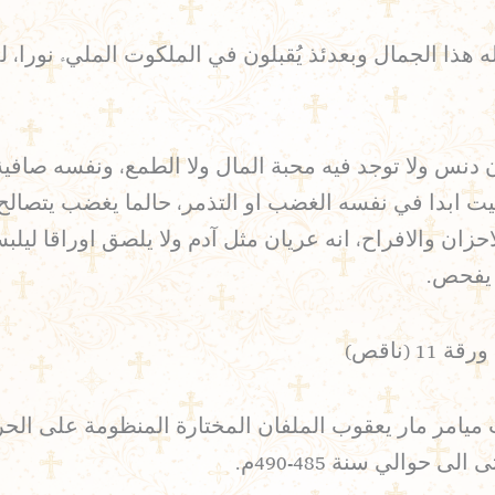
ذا الجمال وبعدئذ يُقبلون في الملكوت المليء نورا، لما
 ولا توجد فيه محبة المال ولا الطمع، ونفسه صافية ويص
بيت ابدا في نفسه الغضب او التذمر، حالما يغضب يتصالح،
زان والافراح، انه عريان مثل آدم ولا يلصق اوراقا ليلب
ا يفحص.
ث ميامر مار يعقوب الملفان المختارة المنظومة على الحر
حوالي سنة 485-490م.