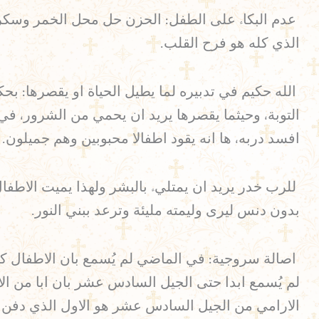
عدم البكاء على الطفل: الحزن حل محل الخمر وسكرتم ب
الذي كله هو فرح القلب.
الله حكيم في تدبيره لما يطيل الحياة او يقصرها: بحكم
التوبة، وحيثما يقصرها يريد ان يحمي من الشرور، في 
افسد دربه، ها انه يقود اطفالا محبوبين وهم جميلون.
للرب خدر يريد ان يمتليء بالبشر ولهذا يميت الاطفال
بدون دنس ليرى وليمته مليئة وترعد ببني النور.
اصالة سروجية: في الماضي لم يُسمع بان الاطفال كانو
لم يُسمع ابدا حتى الجيل السادس عشر بان ابا من الا
الارامي من الجيل السادس عشر هو الاول الذي دفن ابن