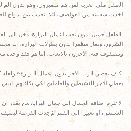
الطفل مليء تعزية لمن هم متميزون، وهو بدون الم لمن
اخذت سفينته من العواصف، لئلا يتعذب بين امواج الع
الطفل جميل بدون تعب اعمال البرارة: دخل الى الع
الشرور، وصار مظفرا بدون بطولات البرارة، انه محص
ومصفوف فيه، الآخرون بالاتعاب، اما هو فقد وجده مجا
كيف يعطي الرب الاجر بدون اعمال البرارة:؟ ولعله 
يعطي الاجر للنشيطين وللعاملين لكي يكافئهم، ليس من
لا تلزم اضافة الجمال الى جمال البرايا: من يقدر ان ي
الشمس، او تغييرا الى القمر لوُجدت الفرصة ليضيف جم