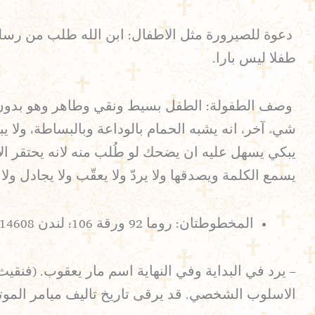
دعوة للصيرورة مثل الاطفال: ابن الله طلب من رسله ه
طفلا ليس بارا.
وصف الطفولة: الطفل بسيط ونقي وطاهر وهو بدون دنس
شيء آخر، انه يشبه الحمام بالوداعة وبالبساطة، ولا ي
يبكي يسهل عليه ان يضحك لو طُلب منه لانه يحتقر الاح
يسمع الكلمة ويصدقها ولا يردّ ولا يعقّب ولا يجادل ول
المخطوطتان: روما 92 ورقة 106؛ لندن 14608 ورقة 11 (ناقص)
– يرد في البداية وفي النهاية اسم مار يعقوب. (فنقي
الاسلوب الشخصي. قد يرقى تاريخ تاليف ميامر الموتى الى 