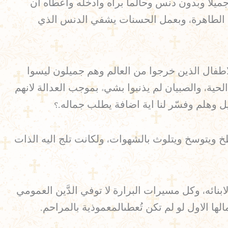
ميلا وبدون دنس وحالما براه وادخله واعطاه ان
ة الطاهرة، وبعمل الحسنات يشفي الدنس الذي
اطفال الذين خرجوا من العالم وهم جميلون ليسوا
لحية، والصبيان لم يذنبوا بشيء بموجب العدالة لانهم
يل وهلم وفسّر لنا اية اضافة يطلب جماله.؟
خ ويتوسخ ويتلوث بالشهوات، ولكانت تلج اليه الذات
نائه، وكل مسيرات البرارة لا توفي الدَّين العمومي
لها الاول لو لم تكن تُعطىالمعموذية بالمراحم.