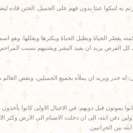
ه لتبكوا عبثا بدون فهم على الجميل، الختن قاده ليصير
ته يقصّر الحياةَ ويطيل الحياةَ ويكثرها ويقللها، وهو اس
كل الفرص يريد ان يفيد البشر ويقتنيهم بسبب المراحم ال
: له خدر ويريد ان يملأه بجميع الجميلين، ونقص العالم 
ا يموتون قبل ذويهم: في الاجيال الاولى كانوا يأخذون م
ولين دفن ابنَه، الى ان دخلت الاصنام الى الارض وكثر ا
َه بين الحرانيين.