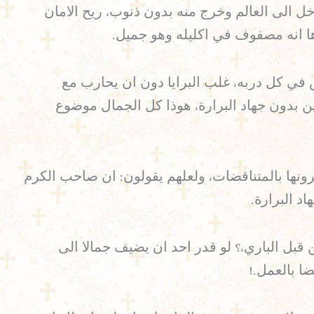
خل الى العالم وخرج منه بدون ذنوب، ريح الامان
ها انه مصفوف في اكليله وهو جميل.
في كل دربه، غلب البرايا دون ان يحارب مع
ن بدون جهاد البرارة، هوذا كل الجمال موضوع
ونها بالمتناقضات، ولعلهم يقولون: ان صاحب الكرم
د البرارة.
ن قبل الباري،؟ لو قدر احد ان يضيف جمالا الى
ا بالعمل.!