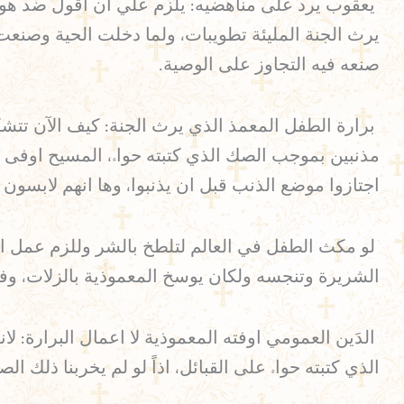
يعقوب يرد على مناهضيه: يلزم علي ان اقول ضد هولاء
يرث الجنة المليئة تطويبات، ولما دخلت الحية وصنع
صنعه فيه التجاوز على الوصية.
برارة الطفل المعمذ الذي يرث الجنة: كيف الآن تتشك
مذنبين بموجب الصك الذي كتبته حواء، المسيح اوفى الد
اجتازوا موضع الذنب قبل ان يذنبوا، وها انهم لابسون 
لو مكث الطفل في العالم لتلطخ بالشر وللزم عمل الب
الشريرة وتنجسه ولكان يوسخ المعموذية بالزلات، وفي
الدَين العمومي اوفته المعموذية لا اعمال البرارة: 
الذي كتبته حواء على القبائل، اذاً لو لم يخربنا ذلك ا