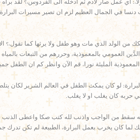
: اي عمل صار لآدم ثم ادخله الى الفردوس،؟ لقد براه ج
ت دنسا في الجمال العظيم لزم ان تصير مسيرات البرار
ك من الولد الذي مات وهو طفل ولا يرثها كما تقول،؟ ال
َّين العمومي بالمعموذية، وحررهم من التبعات بالمياه ا
المعموذية المليئة نورا، قم الآن وانظر كم ان الطفل جم
رارة: لو كان يمكث الطفل في العالم الشرير لكان يتلط
 حربه كان يغلب او لا يغلب.
لانه سقط من الواجب واذنب لله كتب صكا واعطى الذنب لاب
لصك لما كان يخرب بعمل البرارة، الطبيعة لم تكن تدرك جما