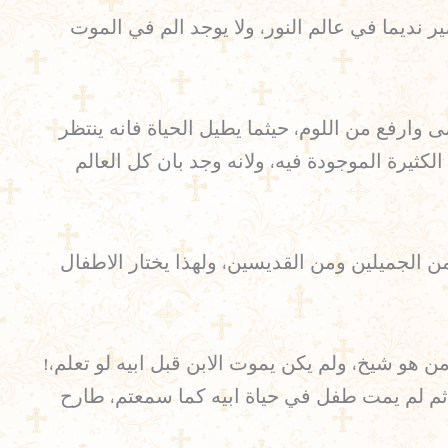
 نديما في عالم النور، ولا يوجد الم في الموت
مى وارفع من اللوم، حيثما يطيل الحياة فانه ينتظر
كثيرة الموجودة فيه، ولانه وجد بان كل العالم
من الجميلين ومن القديسين، ولهذا يختار الاطفال
ن هو شيخ، ولم يكن يموت الابن قبل ابيه لو تعلم،!
لاثم لم يمت طفل في حياة ابيه كما سمعتم، طارح