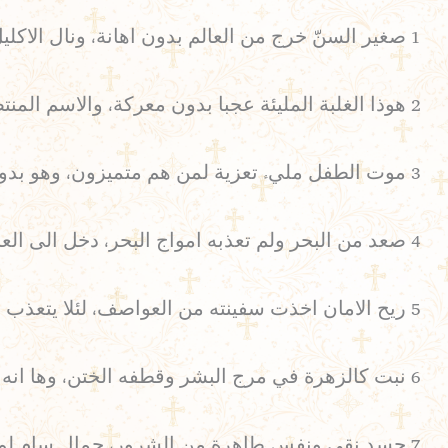
1 صغير السنّ خرج من العالم بدون اهانة، ونال الاكليل بدون جهاد البرارة،
2 هوذا الغلبة المليئة عجبا بدون معركة، والاسم المنتصر المليء عجبا بدون حرب،
3 موت الطفل مليء تعزية لمن هم متميزون، وهو بدون الم لمن ينظر بتمييز،
4 صعد من البحر ولم تعذبه امواج البحر، دخل الى العالم وخرج منه بدون ذنوب،
5 ريح الامان اخذت سفينته من العواصف، لئلا يتعذب بين امواج العالم-البحر،
6 نبت كالزهرة في مرج البشر وقطفه الختن، وها انه مصفوف في اكليله وهو جميل،
7 جسد نقي ونفس طاهرة من الشرور، جمال سام لم يتلطخ بالشهوات،