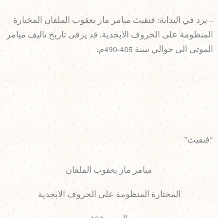
– يرد في البداية: فنقيث ميامر مار يعقوب الملفان المختارة
المنظومة على الحروف الابجدية. قد يرقى تاريخ تاليف ميامر
الموتى الى حوالي سنة 485-490م.
“فنقيث”
ميامر مار يعقوب الملفان
المختارة المنظومة على الحروف الابجدية