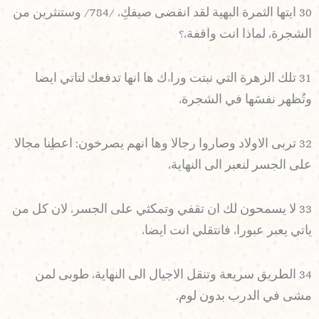
30 ايتها الثمرة البهية لقد انقضى صيفكِ، /784/ وستنثرين من
الشجرة، لماذا انت واقفة،؟
31 تلك الزهرة التي نبتت وراءك ها انها تدفعك لتاتي ايضا
وتُظهر نفسَها في الشجرة،
32 تربى الاولاد وصاروا رجالا وها انهم يصرخون: اعطِنا مجالا
على الجسر لنعبر الى النهاية،
33 لا يسمحون لك ان تقفي وتمكثي على الجسر، لان كل من
ياتي يعبر عبورا، فانتقلي انت ايضا،
34 الطريق سريعة وتنقل الاجيال الى النهاية، طوبى لمن
مشى في الدرب بدون لوم.