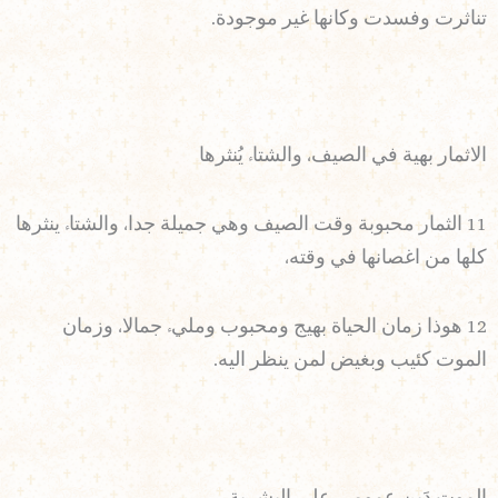
تناثرت وفسدت وكانها غير موجودة.
الاثمار بهية في الصيف، والشتاء يُنثرها
11 الثمار محبوبة وقت الصيف وهي جميلة جدا، والشتاء ينثرها
كلها من اغصانها في وقته،
12 هوذا زمان الحياة بهيج ومحبوب ومليء جمالا، وزمان
الموت كئيب وبغيض لمن ينظر اليه.