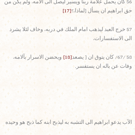
56 كان يحمل علامة ربنا ويسير ليصل الى آلامه، ولم يكن من
حق ابراهيم ان يسأل [لماذا،؟
[17]
57 خرج العبد ليذهب امام الملك في دربه، وخاف لئلا يشرد
الى الاستفسارات،
58 /67/ كان يتوق ان [ يصعد
[18]
ويحضن الاسرار بآلامه،
وفات عن باله ان يستفسر.
الآب يدعو ابراهيم الى التشبه به ليذبح ابنه كما ذبح هو وحيده