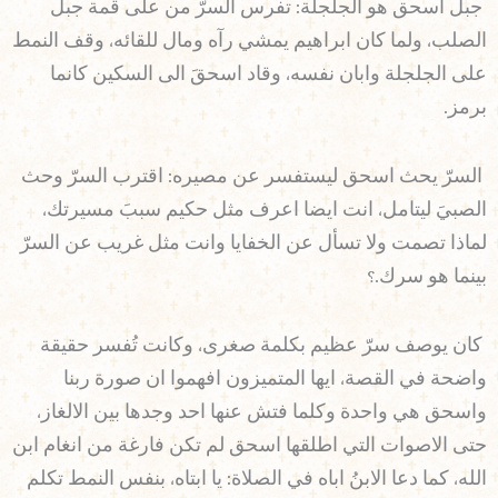
جبل اسحق هو الجلجلة: تفرس السرّ من على قمة جبل
الصلب، ولما كان ابراهيم يمشي رآه ومال للقائه، وقف النمط
على الجلجلة وابان نفسه، وقاد اسحقَ الى السكين كانما
برمز.
السرّ يحث اسحق ليستفسر عن مصيره: اقترب السرّ وحث
الصبيَ ليتامل، انت ايضا اعرف مثل حكيم سببَ مسيرتك،
لماذا تصمت ولا تسأل عن الخفايا وانت مثل غريب عن السرّ
بينما هو سرك.؟
كان يوصف سرّ عظيم بكلمة صغرى، وكانت تُفسر حقيقة
واضحة في القصة، ايها المتميزون افهموا ان صورة ربنا
واسحق هي واحدة وكلما فتش عنها احد وجدها بين الالغاز،
حتى الاصوات التي اطلقها اسحق لم تكن فارغة من انغام ابن
الله، كما دعا الابنُ اباه في الصلاة: يا ابتاه، بنفس النمط تكلم