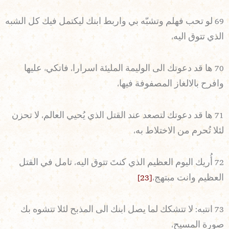
69 لو تحب فهلم وتشبّه بي واربط ابنك ليكتمل فيك كل الشبه
الذي تتوق اليه،
70 ها قد دعوتك الى الوليمة المليئة اسرارا، فاتكيء عليها
وافرح بالالغاز المصفوفة فيها،
71 ها قد دعوتك لتصعد عند القتل الذي يُحيي العالم، لا تحزن
لئلا تُحرم من الاختلاط به،
72 أُريك اليوم العظيم الذي كنتَ تتوق اليه، تامل في القتل
العظيم وانت مبتهج،
[23]
73 انتبه: لا تتشكك لما يصل ابنك الى المذبح لئلا تتشوه بك
صورة المسيح،