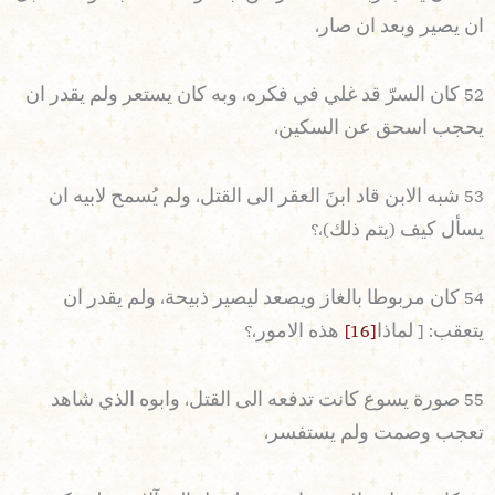
ان يصير وبعد ان صار،
52 كان السرّ قد غلي في فكره، وبه كان يستعر ولم يقدر ان
يحجب اسحق عن السكين،
53 شبه الابن قاد ابنَ العقر الى القتل، ولم يُسمح لابيه ان
يسأل كيف (يتم ذلك)،؟
54 كان مربوطا بالغاز ويصعد ليصير ذبيحة، ولم يقدر ان
يتعقب: [ لماذا
[16]
هذه الامور،؟
55 صورة يسوع كانت تدفعه الى القتل، وابوه الذي شاهد
تعجب وصمت ولم يستفسر،