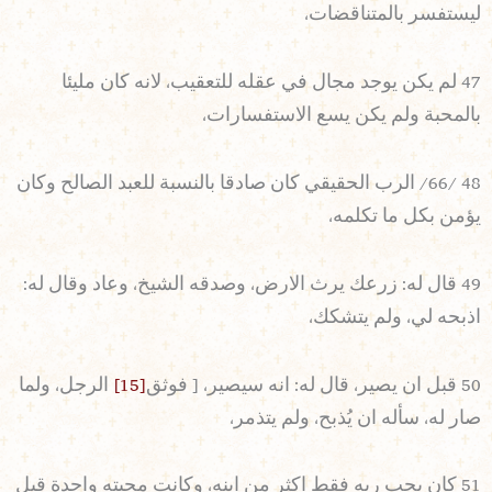
ليستفسر بالمتناقضات،
47 لم يكن يوجد مجال في عقله للتعقيب، لانه كان مليئا
بالمحبة ولم يكن يسع الاستفسارات،
48 /66/ الرب الحقيقي كان صادقا بالنسبة للعبد الصالح وكان
يؤمن بكل ما تكلمه،
49 قال له: زرعك يرث الارض، وصدقه الشيخ، وعاد وقال له:
اذبحه لي، ولم يتشكك،
50 قبل ان يصير، قال له: انه سيصير، [ فوثق
[15]
الرجل، ولما
صار له، سأله ان يُذبح، ولم يتذمر،
51 كان يحب ربه فقط اكثر من ابنه، وكانت محبته واحدة قبل