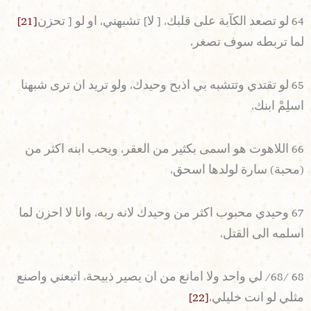
64 لو تصعد الكآبة على قلبك، [ لا] تشبهني، او لو [ تحزن
[21]
لما تربطه سوف تصغر،
65 لو تقتدي وتتشبه بي اذبح وحيدك، ولو تريد ان ترى شبهنا
اسلِمْ ابنك،
66 اللاهوت هو اسمى بكثير من العقر، ويحب ابنه اكثر من
(محبة) سارة لولدها اسحق،
67 وحيدي محبوب اكثر من وحيدك لانه ربه، وانا لا احزن لما
اسلمه الى القتل،
68 /68/ لي واحد ولا امانع من ان يصير ذبيحة، اتبعني واصنع
مثلي لو انت خليلي،
[22]