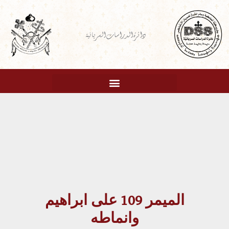
خطي
لى
دائرة الدراسات السريانية
لمحتوى
الميمر 109 على ابراهيم
وانماطه