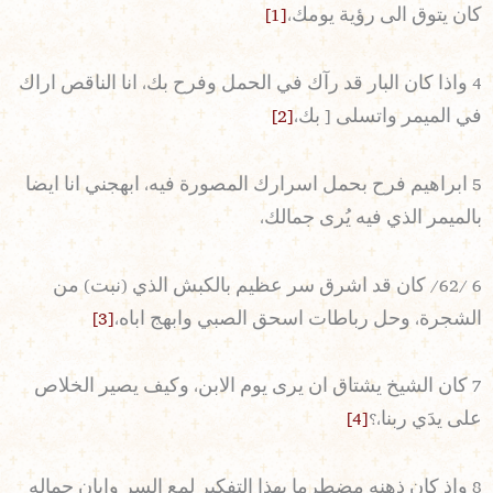
كان يتوق الى رؤية يومك،
[1]
4 واذا كان البار قد رآك في الحمل وفرح بك، انا الناقص اراك
في الميمر واتسلى [ بك،
[2]
5 ابراهيم فرح بحمل اسرارك المصورة فيه، ابهجني انا ايضا
بالميمر الذي فيه يُرى جمالك،
6 /62/ كان قد اشرق سر عظيم بالكبش الذي (نبت) من
الشجرة، وحل رباطات اسحق الصبي وابهج اباه،
[3]
7 كان الشيخ يشتاق ان يرى يوم الابن، وكيف يصير الخلاص
على يدَي ربنا،؟
[4]
8 واذ كان ذهنه مضطرما بهذا التفكير لمع السر وابان جماله