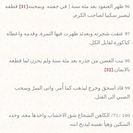
96 ظهر العنقود بعد مئة سنة [ في جفنته، وبمحبته
[31]
قطفه
ليصير سكيبا لصاحب الكرم،
97 عتقت شجرته وبعدئذ ظهرت فيها الثمرة، وقدمه واعطاه
كباكورة لقابل الكل،
98 نبت الغصن من جذره بعد مئة سنة ولم يحزن لما قطعه
بالايمان،
[32]
99 قاد اسحقَ وخرج ليذهب كما أُمر، واتى السرّ وسحب
الصبي الى القتل،
100 /71/ الكاهن الشجاع شق الاخشاب واخذها معه، وحدد
السكين وهيأ نفسه ليذبح ابنه،