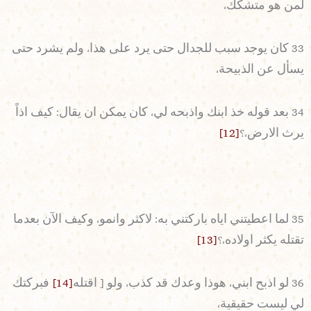
لمن هو متشكك،
33 كان يوجد سبب للجدال حتى يرد على هذا، ولم يشرد حتى
يسأل عن الذبيحة،
34 بعد قوله خذ ابنك واذبحه لي، كان يمكن ان يقال: كيف اذاً
يرث الارض،؟
[12]
35 لما اعطيتني اياه باركتني به: لاكثر وانمو، وكيف الآن بعدما
تقتله يكثر اولاده،؟
[13]
36 لو اذبح ابني، هوذا وعدك قد كذب، ولو [ اقتله
[14]
فبركتك
لي ليست حقيقية،