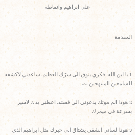
على ابراهيم وانماطه
المقدمة
1 يا ابن الله، فكري يتوق الى سرّك العظيم، ساعدني لاكشفه
للسامعين المبتهجين به،
2 هوذا الم موتك يدعوني الى قصته، اعطني يدك لاسير
بسرعة في ميمرك،
3 هوذا لساني الشقي يشتاق الى خبرك مثل ابراهيم الذي