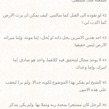
سمعته منك سيبطل،
42 لو تقوده الى القتل كما سالتني، كيف يمكن ان يرث الارض
كما اكدت لي،؟
43 احد هذين الامرين يحل ذاته او يُحل،: إما موته، وإما ميراثه
الارض ليس حقيقيا،
44 لا يوجد مجال ليتحقق فيه كلاهما، واحد هو صادق: إما
امرك، وإما وعدك،
45 الشيخ لم يفكر بهذا الموضوع لكونه جدالا، ولم يردّ ليعقب
على هذه الامور،
46 الرجل كان مستعرا بمحبة ربه وثملا بها، ولم يكن يتذكر