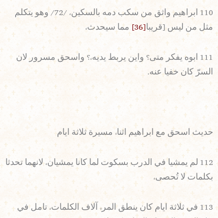
110 ابراهيم واثق من سكب دمه بالسكين، /72/ وهو يتكلم
مثل من ليس [قريبا
[36]
مما سيحدث،
111 ابوه يفكر متى؟ واين يربط يديه،؟ واسحق مسرور لان
السرّ كان خفيا عنه.
حديث اسحق مع ابراهيم اثناء مسيرة ثلاثة ايام
112 لم يمشيا في الدرب بسكوت لما كانا يمشيان، لانهما تحدثا
بكلمات لا تُحصى،
113 في ثلاثة ايام كان ينطق المرء آلاف الكلمات، تامل في