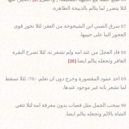
لئلا يتضرر لما يتالم بالذبيحة الطاهرة،
87 سرق الصبي ابن الشيخوخة من العقر، لئلا تخور قوى
العجوز الما على حبيبها،
88 قاد العجلَ من عند امه ولم تشعر به، لئلا تصرخ البقرة
العاقر وتجعله يتالم ايضا،
[28]
89 اخذ عمود المقصورة وخرج دون ان تعلم، /70/ لئلا تسقط
لما تشعر بانه غير موجود عندها،
90 سحب الحمل مثل قصاب بدون معرفة امه لئلا تثغي
الشاة بالالم وتجعله يتالم ايضا،