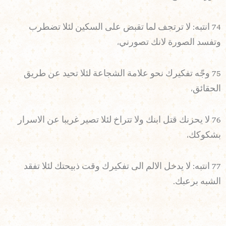
74 انتبه: لا ترتجف لما تقبض على السكين لئلا تضطرب
وتفسد الصورة لانك تصورني،
75 وجّه تفكيرك نحو علامة الشجاعة لئلا تحيد عن طريق
الحقائق،
76 لا يحزنك قتل ابنك ولا تتراخ لئلا تصير غريبا عن الاسرار
بشكوكك،
77 انتبه: لا يدخل الالم الى تفكيرك وقت ذبيحتك لئلا تفقد
الشبه برعبك.