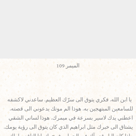
الميمر 109
يا ابن الله، فكري يتوق الى سرّك العظيم، ساعدني لاكشفه
للسامعين المبتهجين به، هوذا الم موتك يدعوني الى قصته،
اعطني يدك لاسير بسرعة في ميمرك، هوذا لساني الشقي
يشتاق الى خبرك مثل ابراهيم الذي كان يتوق الى رؤية يومك،