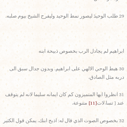
29 طلب الوحيدَ ليصور نمط الوحيد وليفرح الشيخ بيوم صلبه.
ابراهيم لم يجادل الرب بخصوص ذبيحة ابنه
30 هبط الوحي الالهي على ابراهيم، وبدون جدال سبق الى
دربه مثل الصادق،
31 انظروا ايها المتميزون كم كان ايمانه سليما لانه لم يتوقف
عند [ تساءلات
[11]
متنوعة،
32 بخصوص الصوت الذي قال له: اذبح ابنك، يمكن قول الكثير