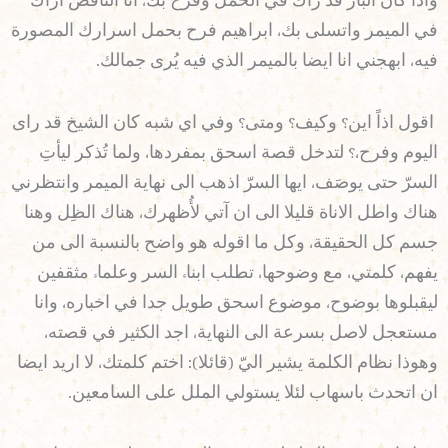
واذا كان البار قد رآك في الحمل وفرح بك، انا الناقص اراك
في الميمر واتسلى بك، ابراهيم فرح بحمل اسرارك المصورة
فيه، ابهجني انا ايضا بالميمر الذي فيه يُرى جمالك.
اقول اذاً اين؟ وكيف؟ ومتى؟ وفي اي شبه كان الشيخ قد راى
اليوم وفرح،؟ لتدخل قصة اسحق بمفردها، ولما تُذكر ليأتِ
السرّ حتى يوصَف، ايها السرّ اذهب الى نهاية الميمر وانتظرني
هناك واطل الاناة قليلا الى ان آتي لأُظهرك، هناك الظِل وهنا
جسم كل الحقيقة، وكل ما اقوله هو واضح بالنسبة الى من
يفهم، كلمتي، مع وضوحها، تطلب ابناء السر وعلماء مثقفين
ليقبلوها بوضوح، موضوع اسحق طويل جدا في اخباره، وانا
مستعجل لاصل بسرعة الى النهاية، اجد الكثير في قصته،
وهوذا نظام الكلمة يشير اليّ (قائلا): اختم كلمتك، لا اريد ايضا
ان اتحدث باسهاب لئلا يستولي الملل على السامعين.