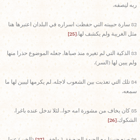
ربه لنِصفه،
82 سارة حبيبته التي حفظت اسراره في البلدان اعتبرها هنا
مثل الغريبة ولم يكشف لها،
[25]
83 الذكية التي لم تغيره منذ صباها، جعله الموضوع حذرا منها
ولم يبين لها (السر)،
84 تلك التي تعذبت بين الشعوب لاجله، لم يكرمها ليبين لها ما
سمعه،
85 كان يخاف من مشورة امه حواء، لئلا تدخل عنده باغراء
الشكوك،
[26]
86 صنع حسنا مع الجبهة الضعيفة، [ واخفى
[27]
(الخبر) عنها