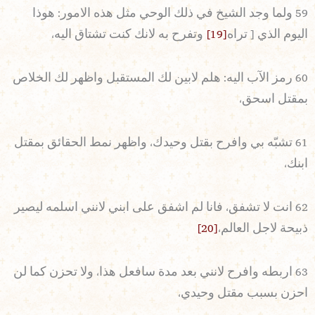
59 ولما وجد الشيخ في ذلك الوحي مثل هذه الامور: هوذا
اليوم الذي [ تراه
[19]
وتفرح به لانك كنت تشتاق اليه،
60 رمز الآب اليه: هلم لابين لك المستقبل واظهر لك الخلاص
بمقتل اسحق،
61 تشبّه بي وافرح بقتل وحيدك، واظهر نمط الحقائق بمقتل
ابنك،
62 انت لا تشفق، فانا لم اشفق على ابني لانني اسلمه ليصير
ذبيحة لاجل العالم،
[20]
63 اربطه وافرح لانني بعد مدة سافعل هذا، ولا تحزن كما لن
احزن بسبب مقتل وحيدي،