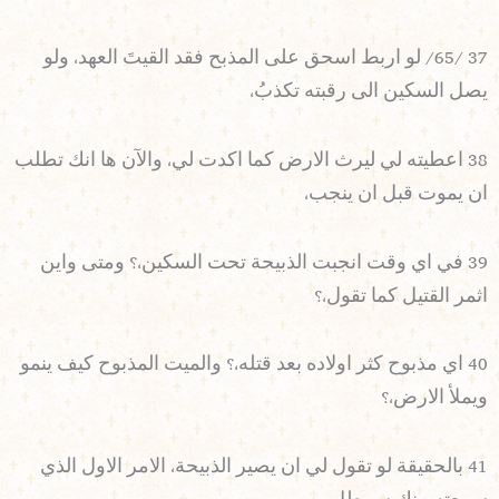
37 /65/ لو اربط اسحق على المذبح فقد القيتَ العهد، ولو
يصل السكين الى رقبته تكذبُ،
38 اعطيته لي ليرث الارض كما اكدت لي، والآن ها انك تطلب
ان يموت قبل ان ينجب،
39 في اي وقت انجبت الذبيحة تحت السكين،؟ ومتى واين
اثمر القتيل كما تقول،؟
40 اي مذبوح كثر اولاده بعد قتله،؟ والميت المذبوح كيف ينمو
ويملأ الارض،؟
41 بالحقيقة لو تقول لي ان يصير الذبيحة، الامر الاول الذي