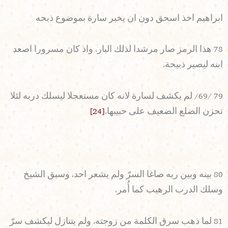
ابراهيم اخذ اسحق دون ان يخبر سارة بموضوع ذبحه
78 هذا الرمز صار مرشدا لذلك البار، واذ كان مسرورا اصعد
ابنه ليصير ذبيحة،
79 /69/ لم يكشف لسارة لانه كان مستعجلا ليسلك دربه لئلا
تحزن الضلع الضعيف على حبيبها،
[24]
80 بينه وبين ربه صاغا السرّ ولم يشعر احد، وسبق الشيخ
وسلك الدرب الرهيب كما أُمر،
81 لما ذهب سرق الكلمة من زوجته، ولم يتنازل ليكشف سرّ