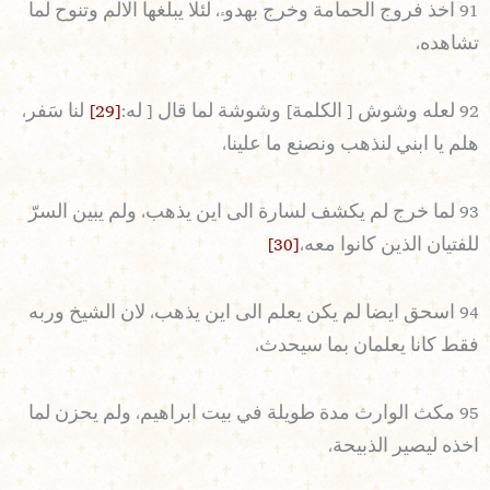
91 اخذ فروج الحمامة وخرج بهدوء، لئلا يبلغها الالم وتنوح لما
تشاهده،
92 لعله وشوش [ الكلمة] وشوشة لما قال [ له:
[29]
لنا سَفر،
هلم يا ابني لنذهب ونصنع ما علينا،
93 لما خرج لم يكشف لسارة الى اين يذهب، ولم يبين السرّ
للفتيان الذين كانوا معه،
[30]
94 اسحق ايضا لم يكن يعلم الى اين يذهب، لان الشيخ وربه
فقط كانا يعلمان بما سيحدث،
95 مكث الوارث مدة طويلة في بيت ابراهيم، ولم يحزن لما
اخذه ليصير الذبيحة،