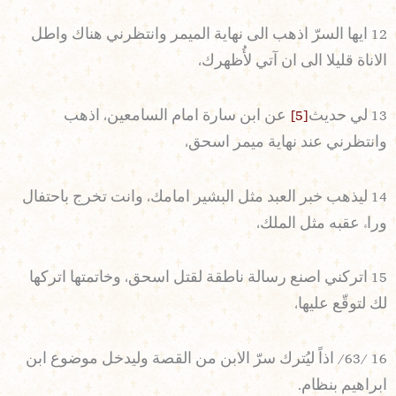
12 ايها السرّ اذهب الى نهاية الميمر وانتظرني هناك واطل
الاناة قليلا الى ان آتي لأُظهرك،
13 لي حديث
[5]
عن ابن سارة امام السامعين، اذهب
وانتظرني عند نهاية ميمر اسحق،
14 ليذهب خبر العبد مثل البشير امامك، وانت تخرج باحتفال
وراء عقبه مثل الملك،
15 اتركني اصنع رسالة ناطقة لقتل اسحق، وخاتمتها اتركها
لك لتوقّع عليها،
16 /63/ اذاً ليُترك سرّ الابن من القصة وليدخل موضوع ابن
ابراهيم بنظام.