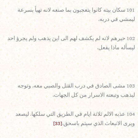
101 سكان بيته كانوا يتعجبون بما صنعه لانه تهيأ بسرعة
ليمشي في دربه،
102 حيرهم لانه لم يكشف لهم الى اين يذهب ولم يجرؤ احد
ليسأله ماذا يفعل،
103 مشى الصادق في درب القتل والصبي معه، وتوجه
ليذهب وتبعته الاسرار من كل الجهات،
104 عذبه الالم ثلاثة ايام في الطريق التي سلكها، ليصعد
ويرى الانبعاث الذي سيتم باسحق،
[33]