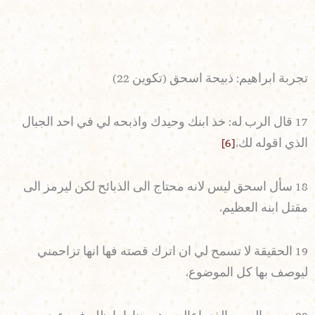
تجربة ابراهيم: ذبيحة اسحق (تكوين 22)
17 قال الرب له: خذ ابنك وحيدك واذبحه لي في احد الجبال
الذي اقوله لك،
[6]
18 سأل اسحق ليس لانه محتاج الى الذبائح لكن ليرمز الى
مقتل ابنه العظيم،
19 الحقيقة لا تسمح لي ان اترك قصته فها انها تزاحمني
ليوصف بها كل الموضوع،