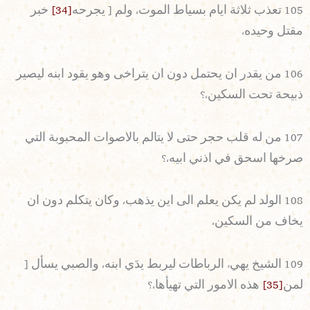
105 تعذب ثلاثة ايام بسياط الموت، ولم [ يجرحه
[34]
خبر
مقتل وحيده،
106 من يقدر ان يحتمل دون ان يتراخى وهو يقود ابنه ليصير
ذبيحة تحت السكين،؟
107 من له قلب حجر حتى لا يتالم بالاصوات المحبوبة التي
صرخها اسحق في اذني ابيه،؟
108 الولد لم يكن يعلم الى اين يذهب، وكان يتكلم دون ان
يخاف من السكين،
109 الشيخ يهيء الرباطات ليربط يدَي ابنه، والصبي يسأل [
لمن
[35]
هذه الامور التي تهيأها،؟