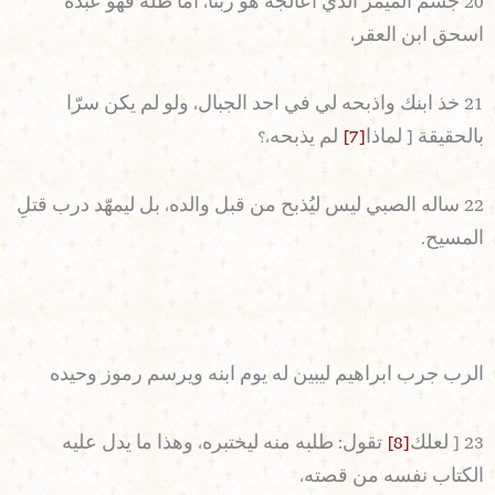
20 جسم الميمر الذي اعالجه هو ربنا، اما ظله فهو عبده
اسحق ابن العقر،
21 خذ ابنك واذبحه لي في احد الجبال، ولو لم يكن سرّا
بالحقيقة [ لماذا
[7]
لم يذبحه،؟
22 ساله الصبي ليس ليُذبح من قبل والده، بل ليمهّد درب قتلِ
المسيح.
الرب جرب ابراهيم ليبين له يوم ابنه ويرسم رموز وحيده
23 [ لعلك
[8]
تقول: طلبه منه ليختبره، وهذا ما يدل عليه
الكتاب نفسه من قصته،