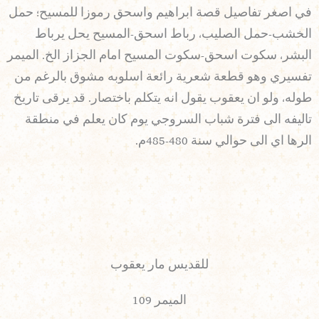
في اصغر تفاصيل قصة ابراهيم واسحق رموزا للمسيح؛ حمل
الخشب-حمل الصليب، رباط اسحق-المسيح يحل يرباط
البشر، سكوت اسحق-سكوت المسيح امام الجزاز الخ. الميمر
تفسيري وهو قطعة شعرية رائعة اسلوبه مشوق بالرغم من
طوله، ولو ان يعقوب يقول انه يتكلم باختصار. قد يرقى تاريخ
تاليفه الى فترة شباب السروجي يوم كان يعلم في منطقة
الرها اي الى حوالي سنة 480-485م.
للقديس مار يعقوب
الميمر 109