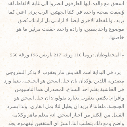
اسحق مع والده، ايها العارفون انظروا الى غاية الالفاظ، لقد
وُصفت بمحبة واحدة في كلتا الجهتين، الرب يرى، اعني كما
يريد ، واللفظة الاخرى ايضا: لا ارادتي بل ارادتك، نُطق
موضوع واحد بفمَين، وارادة واحدة حققت مرتَين ما هو
خاصتها.
– المخطوطتان: روما 118 ورقة 217 باريس 196 ورقة 256
– يرد في البداية اسم القديس مار يعقوب. لا يذكر السروجي
مصدريه اللذين يؤكدان بان جبل اسحق هو الجلجلة، بينما ورد
في الحاشية بقلم احد النساخ: المصدران هما اثناسيوس
وافرام. يكتفي يعقوب بعبارة يقولون: ان جبل اسحق هو
الجلجلة. ملفاننا لا يريد ان يطيل لئلا يمل القاريء، ولذا يسرد
القليل من الكثير من اخبار اسحق. انه معلم ماهر وكلامه
واضح ومع ذلك يتطلب ابناء السرّ اي المثقفين ليفهموه. يجد