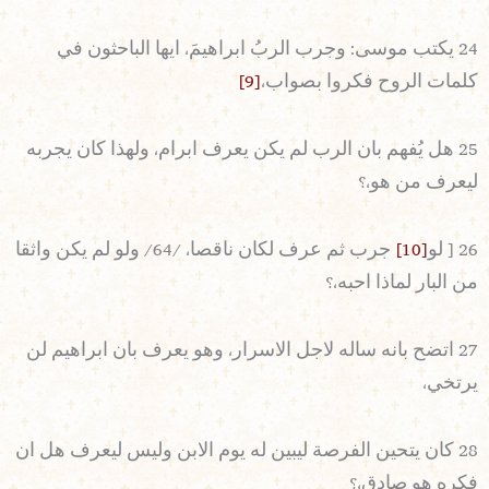
24 يكتب موسى: وجرب الربُ ابراهيمَ، ايها الباحثون في
كلمات الروح فكروا بصواب،
[9]
25 هل يُفهم بان الرب لم يكن يعرف ابرام، ولهذا كان يجربه
ليعرف من هو،؟
26 [ لو
[10]
جرب ثم عرف لكان ناقصا، /64/ ولو لم يكن واثقا
من البار لماذا احبه،؟
27 اتضح بانه ساله لاجل الاسرار، وهو يعرف بان ابراهيم لن
يرتخي،
28 كان يتحين الفرصة ليبين له يوم الابن وليس ليعرف هل ان
فكره هو صادق،؟