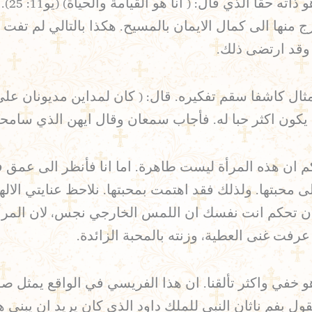
الله 
 ويتدرج منها الى كمال الايمان بالمسيح. هكذا بالتالي لم
 وقد ارتضى ذلك.
ثال كاشفا سقم تفكيره. قال: ( كان لمداين مديونان عل
ون اكثر حبا له. فأجاب سمعان وقال ايهن الذي سامحه بالأكث
 ان هذه المرأة ليست طاهرة. اما انا فأنظر الى عمق 
حبتها. ولذلك فقد اهتمت بمحبتها. نلاحظ عنايتي الالهي
بل ان تحكم انت نفسك ان اللمس الخارجي نجس، لان المرأ
 عرفت غنى العطية، وزنته بالمحبة الزائدة.
 خفي واكثر تألقنا. ان هذا الفريسي في الواقع يمثل صور
 بفم ناثان النبي للملك داود الذي كان يريد ان يبني ه