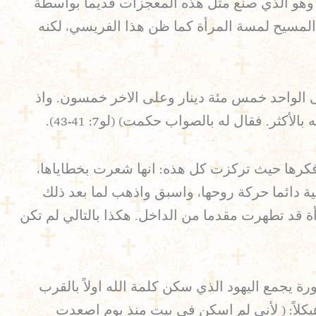
وحده الذي يستعمل سلطانه الذاتي، فتؤمن انه هو ذاته حقا الذي قال: ( انا هو القيامة والحياة) (يو11: 25). وهو الذي صنع مثل هذه المعجزات قديما بواسطة
 تفت المسيح لمسة المرأة كما ظن هذا الفريسي، لكنه
ى الواحد خمس مئة دينار وعلى الاخر خمسون. واذ
ر. فقال له بالصواب حكمت) (لو7: 41-43).
فكرها حيث تركزت كل هذه: انها شعرت بخطاياها،
ة دائما حركة روحها، واسبق واذهب لما بعد ذلك
ة قد تطهرت مقدما من الداخل. هكذا بالتالي لم تكن
ة يجمع اليهود الذي سكن كلمة الله اولاً بالقرب
يكلاً: ( لأني لم اسكن في بيت منذ يوم اصعدت