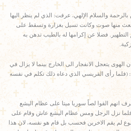
الرحمة والسلام الإلهي، عرفت: الذي لم ينظر اليها
 ينبعث منها صوت وكانت تسيل بغزارة وتسقط على
التطهير. فضلا عن إكرامها له بالطيب تدهن به
كية.
هوى يتعجل الانفجار الى الخارج بينما لا يزال في
 (فلما رأى الفريسي الذي دعاه ذلك تكلم في نفسه
 انهم القوا لصاً سوريا ميتا على عظام اليشع
ليشع فلما نزل الرجل ومس عظام اليشع عاش وقام على
ى ان يسوع لم يقم الاخرين فحسب بل قام هو نفسه، لان هذا