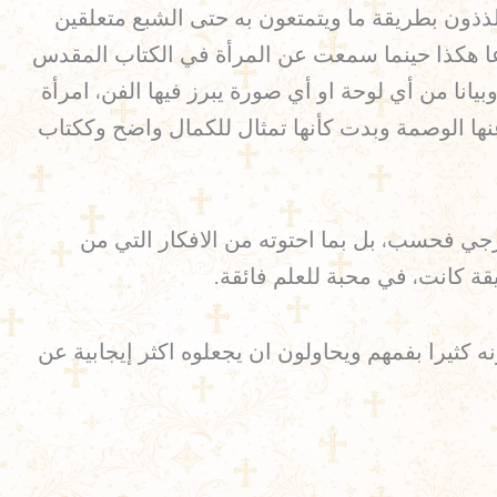
تلذذون بطريقة ما ويتمتعون به حتى الشبع متعلقين
تزاعا هكذا حينما سمعت عن المرأة في الكتاب المقدس
يانا من أي لوحة او أي صورة يبرز فيها الفن، امرأة
ها الوصمة وبدت كأنها تمثال للكمال واضح وككتاب
رجي فحسب، بل بما احتوته من الافكار التي من
قة كانت، في محبة للعلم فائقة.
ه كثيرا بفمهم ويحاولون ان يجعلوه اكثر إيجابية عن