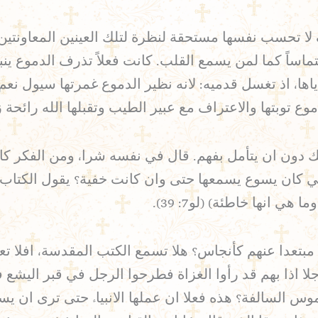
لا تحسب نفسها مستحقة لنظرة لتلك العينين المعاونتين ب
تماساً كما لمن يسمع القلب. كانت فعلاً تذرف الدموع
ها، اذ تغسل قدميه: لانه نظير الدموع غمرتها سيول نعم 
ع توبتها والاعتراف مع عبير الطيب وتقبلها الله رائحة ز
ون ان يتأمل بفهم. قال في نفسه شرا، ومن الفكر كان ال
تي كان يسوع يسمعها حتى وان كانت خفية؟ يقول الكتاب:
ي انها خاطئة) (لو7: 39).
تعدا عنهم كأنجاس؟ هلا تسمع الكتب المقدسة، افلا تعرف
ن رجلا اذا بهم قد رأوا الغزاة فطرحوا الرجل في قبر ا
لحق صور الناموس السالفة؟ هذه فعلا ان عملها الانبياء حتى تر