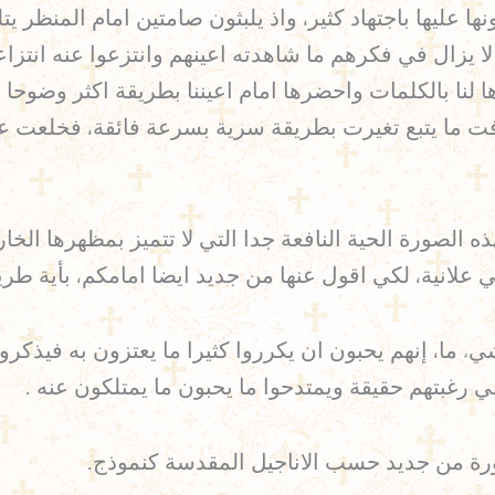
ا عليها باجتهاد كثير، واذ يلبثون صامتين امام المنظر ي
ون لا يزال في فكرهم ما شاهدته اعينهم وانتزعوا عنه ان
لنا بالكلمات واحضرها امام اعيننا بطريقة اكثر وضوحا وب
ت ما يتبع تغيرت بطريقة سرية بسرعة فائقة، فخلعت عن
الصورة الحية النافعة جدا التي لا تتميز بمظهرها الخا
ي علانية، لكي اقول عنها من جديد ايضا امامكم، بأية طري
ء ما، إنهم يحبون ان يكرروا كثيرا ما يعتزون به فيذكرون
ي رغبتهم حقيقة ويمتدحوا ما يحبون ما يمتلكون عنه .
صورة من جديد حسب الاناجيل المقدسة كنموذج.