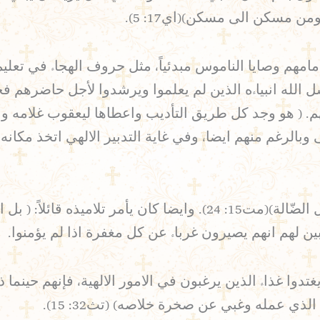
 مسكن الى مسكن)(اي17: 5).
مهم وصايا الناموس مبدئياً، مثل حروف الهجاء في تعليم 
سل الله انبياءه الذين لم يعلموا ويرشدوا لأجل حاضرهم 
م. ( هو وجد كل طريق التأديب واعطاها ليعقوب غلامه و
). وساعدهم بطرق شتى وبالرغم منهم ايضا، وفي غاية التدبير الالهي
لذلك كان يقول: (لم ارسل الا الى خراف بيت اسرائيل الضّالة)(مت15: 24
غتدوا غذاء الذين يرغبون في الامور الالهية، فإنهم حينما
عمله وغبي عن صخرة خلاصه) (تث32: 15).