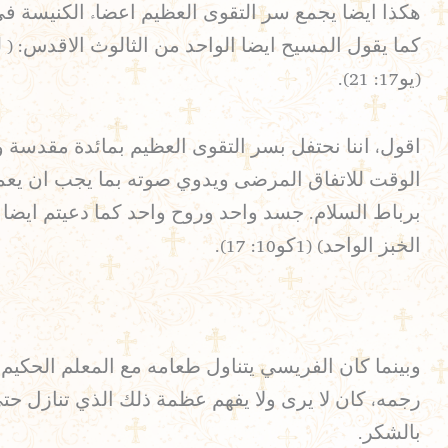
هكذا ايضا يجمع سر التقوى العظيم اعضاء الكنيسة في
كما يقول المسيح ايضا الواحد من الثالوث الاقدس: ( ليك
(يو17: 21).
اقول، اننا نحتفل بسر التقوى العظيم بمائدة مقدس
الوقت للاتفاق المرضى ويدوي صوته بما يجب ان يعمل
الخبز الواحد) (1كو10: 17).
وبينما كان الفريسي يتناول طعامه مع المعلم الحكيم 
رجمه، كان لا يرى ولا يفهم عظمة ذلك الذي تنازل حتى 
بالشكر.