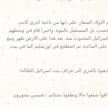
الاولاد الصغار، على انها من ناحية اخرى كانت
فحسب، بل المستقبل بالنبوة. واخيرا قام في وسطهم
اسرائيل المحبوب منه. بعد هذا على الارض ظهر ومع
 اتخذ مكانه على المائدة، ثم اضطجع في اورشليم كما في بيت
). وايضا كان يأمر تلاميذه قائلاً: ( بل اذهبوا بالحري الى خراف بيت اسرائيل الضّالة)
 ذاقوا شبعوا حالا ونطقوا بشتائم، ( فسمن يشورون