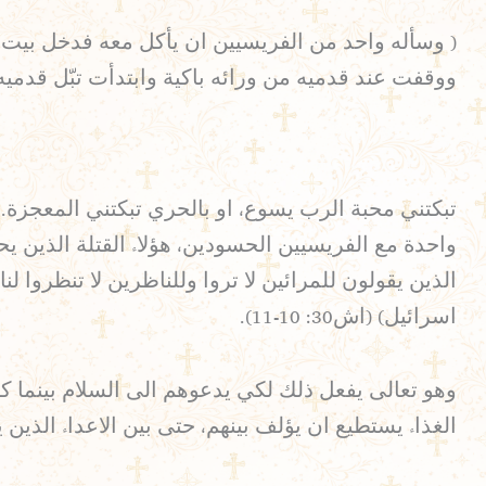
( وسأله واحد من الفريسيين ان يأكل معه فدخل بيت 
ووقفت عند قدميه من ورائه باكية وابتدأت تبّل قدميه با
تبكتني محبة الرب يسوع، او بالحري تبكتني المعجزة.
واحدة مع الفريسيين الحسودين، هؤلاء القتلة الذين يح
الذين يقولون للمرائين لا تروا وللناظرين لا تنظروا
اسرائيل) (اش30: 10-11).
وهو تعالى يفعل ذلك لكي يدعوهم الى السلام بينما كا
الغذاء يستطيع ان يؤلف بينهم، حتى بين الاعداء الذين 