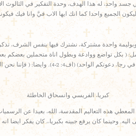
 جسد واحد، له هذا الهدف، وحدة التفكير في الثالوث ال
ون الجميع واحدا كما انك ايها الاب فيَّ وانا فيك فيكونو
ة وبوليمة واحدة مشتركة، نشترك فيها بنفس الشرف، تذ
: ( بكل تواضع ووادعة وبطول اناة متحملين بعضكم بعض
برباط السلام. جسد واحد وروح واحد كما دعيتم اي
كبرياء الفريسي وانسحاق الخاطئة
المعطي هذه التعاليم المقدسة، الله، بعيدا عن الرسميات
اليه. وحينما كان يرفع جبينه بكبرياء، كان يفكر ايضا ا