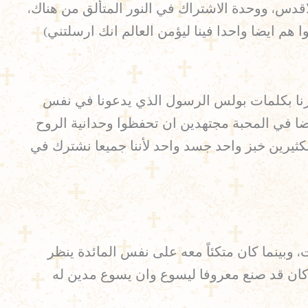
اقدس، ووحدة الاشتراك في النور المتألق من هناك،
ا هم ايضا واحدا فينا ليؤمن العالم انك ارسلتني)
كرنا بكلمات بولس الرسول الذي يدعونا في نفس
ا في المحبة مجتهدين ان تحفظوا وحدانية الروح
ضا في رجاء دعوتكم الواحد) (اف4: 2-4). وايضا: ( فإننا نحن الكثيرين خبز واحد جسد واحد لأننا جميعا نشترك في
، وبينما كان متكئاً معه على نفس المائدة ينظر
نه كان قد صنع معروفا ليسوع وان يسوع مدين له