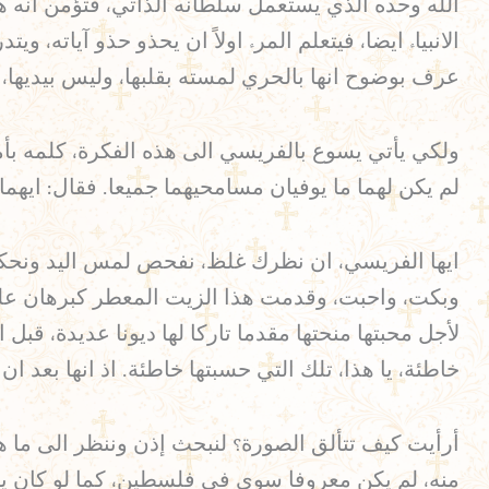
الانبياء ايضا، فيتعلم المرء اولاً ان يحذو حذو آياته،
عرف بوضوح انها بالحري لمسته بقلبها، وليس بيديها،
ولكي يأتي يسوع بالفريسي الى هذه الفكرة، كلمه بأم
لم يكن لهما ما يوفيان مسامحيهما جميعا. فقال: ايهما يك
ايها الفريسي، ان نظرك غلظ، نفحص لمس اليد ونحكم
وبكت، واحبت، وقدمت هذا الزيت المعطر كبرهان على م
لأجل محبتها منحتها مقدما تاركا لها ديونا عديدة، ق
خاطئة، يا هذا، تلك التي حسبتها خاطئة. اذ انها بعد ان
أرأيت كيف تتألق الصورة؟ لنبحث إذن وننظر الى ما هو
منه، لم يكن معروفا سوى في فلسطين، كما لو كان يقول