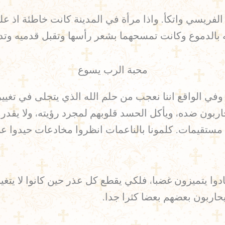
الفريسي واتكأ. واذا مرأة في المدينة كانت خاطئة اذ
لدموع وكانت تمسحهما بشعر رأسها وتقبل قدميه وتدهنهما بالط
محبة الرب يسوع
 وفي الواقع اننا نعجب من حلم الله الذي يتجلى في تغيي
اربون ضده، ويأكل الحسد قلوبهم لمجرد رؤيته، ولا يقدرو
 لنا مستقيمات. كلمونا بالناعمات انظروا مخادعات حيدوا
دوا يتميزون غضبا، فلكي يقطع كل عذر حين كانوا لا يتغي
يحاربون بعضهم بعضا كثرا جدا.