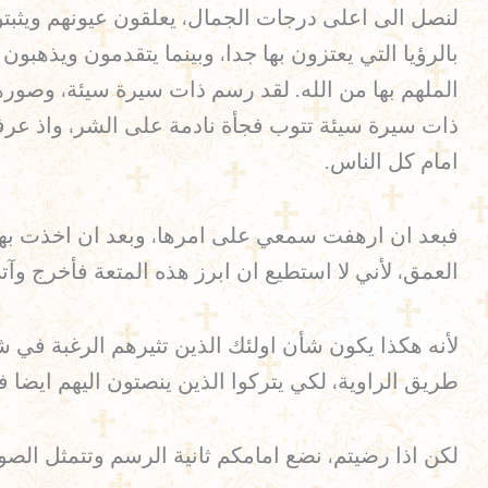
لنصل الى اعلى درجات الجمال، يعلقون عيونهم ويثبتونه
بالرؤيا التي يعتزون بها جدا، وبينما يتقدمون ويذهب
الملهم بها من الله. لقد رسم ذات سيرة سيئة، وصورها 
ذات سيرة سيئة تتوب فجأة نادمة على الشر، واذ عرف
امام كل الناس.
فبعد ان ارهفت سمعي على امرها، وبعد ان اخذت بهذه 
العمق، لأني لا استطيع ان ابرز هذه المتعة فأخرج وآت
لأنه هكذا يكون شأن اولئك الذين تثيرهم الرغبة في شي
طريق الراوية، لكي يتركوا الذين ينصتون اليهم ايضا ف
لكن اذا رضيتم، نضع امامكم ثانية الرسم وتتمثل ال