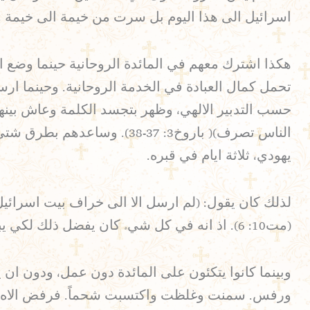
اسرائيل الى هذا اليوم بل سرت من خيمة الى خيمة ومن
هكذا اشترك معهم في المائدة الروحانية حينما وضع اما
تحمل كمال العبادة في الخدمة الروحانية. وحينما ار
حسب التدبير الالهي، وظهر بتجسد الكلمة وعاش بينه
الناس تصرف)( باروخ3: 37-38
يهودي، ثلاثة ايام في قبره.
(مت10: 6). اذ انه في كل شيء كان يفضل ذلك لكي يبين لهم انهم يصيرون غرباء عن كل مغفرة اذا لم يؤمنوا.
وبينما كانوا يتكئون على المائدة دون عمل، ودون ان ي
ورفس. سمنت وغلظت واكتسبت شحماً. فرفض الاه الذي 