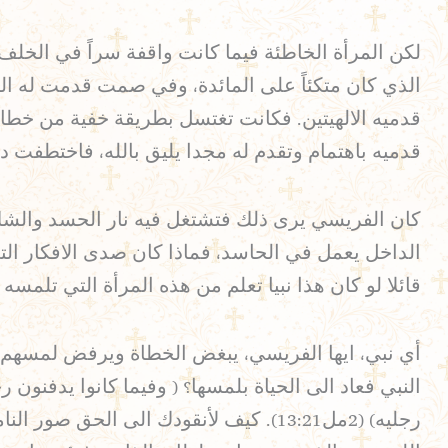
لكن المرأة الخاطئة فيما كانت واقفة سراً في الخلف 
الذي كان متكئاً على المائدة، وفي صمت قدمت له ال
قدميه الالهيتين. فكانت تغتسل بطريقة خفية من خطايا
قدميه باهتمام وتقدم له مجدا يليق بالله، فاختطفت دمو
كان الفريسي يرى ذلك فتشتغل فيه نار الحسد والشك د
الداخل يعمل في الحاسد، فماذا كان صدى الافكار ال
قائلا لو كان هذا نبيا تعلم من هذه المرأة التي تلمسه وما ه
أي نبي، ايها الفريسي، يبغض الخطاة ويرفض لمسهم مب
النبي فعاد الى الحياة بلمسها؟ ( وفيما كانوا يدفنو
رجليه) (2مل13:21). كيف لأنقودك الى ا